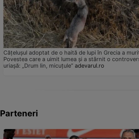
Cățelușul adoptat de o haită de lupi în Grecia a muri
Povestea care a uimit lumea și a stârnit o controver
uriașă: „Drum lin, micuțule”
adevarul.ro
Parteneri