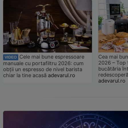
Cele mai bune espressoare
Cea mai bun
VIDEO
2026 – Top 
manuale cu portafiltru 2026: cum
bucătăria înt
obții un espresso de nivel barista
redescoperă 
chiar la tine acasă
adevarul.ro
adevarul.ro