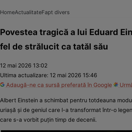
Home
Actualitate
Fapt divers
Povestea tragică a lui Eduard Eins
fel de strălucit ca tatăl său
12 mai 2026 13:02
Ultima actualizare:
12 mai 2026 15:46
Adaugă-ne ca sursă preferată în Google
Urmă
Albert Einstein a schimbat pentru totdeauna modul 
uriașă și de geniul care l-a transformat într-o leg
care s-a vorbit puțin timp de decenii.