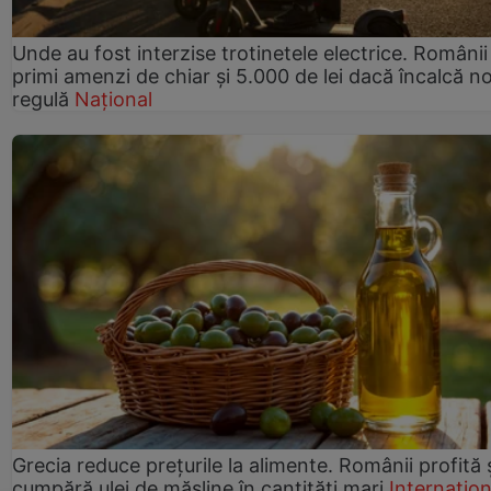
Unde au fost interzise trotinetele electrice. Românii
primi amenzi de chiar și 5.000 de lei dacă încalcă n
regulă
Național
Grecia reduce prețurile la alimente. Românii profită 
cumpără ulei de măsline în cantități mari
Internațion