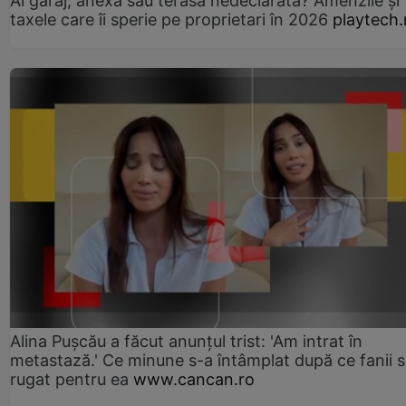
Ai garaj, anexă sau terasă nedeclarată? Amenzile și
taxele care îi sperie pe proprietari în 2026
playtech.
Alina Pușcău a făcut anunțul trist: 'Am intrat în
metastază.' Ce minune s-a întâmplat după ce fanii 
rugat pentru ea
www.cancan.ro