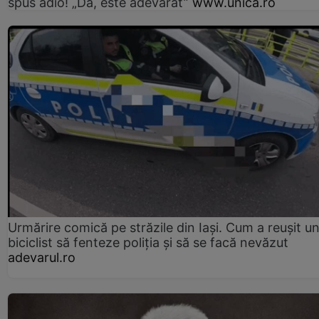
spus adio! „Da, este adevărat”
www.unica.ro
Urmărire comică pe străzile din Iași. Cum a reușit u
biciclist să fenteze poliția și să se facă nevăzut
adevarul.ro