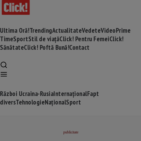
Ultima Oră!
Trending
Actualitate
Vedete
Video
Prime
Time
Sport
Stil de viață
Click! Pentru Femei
Click!
Sănătate
Click! Poftă Bună!
Contact
Război Ucraina-Rusia
Internațional
Fapt
divers
Tehnologie
Național
Sport