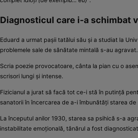
complet idioți (de exemplu... eu)”
.
Diagnosticul care i-a schimbat v
Eduard a urmat pașii tatălui său și a studiat la Uni
problemele sale de sănătate mintală s-au agravat.
Scria poezie provocatoare, cânta la pian cu o ase
scrisori lungi și intense.
Fizicianul a jurat să facă tot ce-i stă în putință pen
sanatorii în încercarea de a-i îmbunătăți starea de
La începutul anilor 1930, starea sa psihică s-a a
instabilitate emoțională, tânărul a fost diagnosticat 