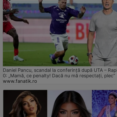
Daniel Pancu, scandal la conferință după UTA – Rap
0: „Mamă, ce penalty! Dacă nu mă respectați, plec”
www.fanatik.ro