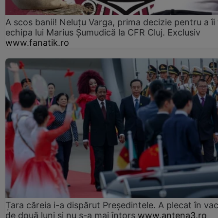
A scos banii! Neluțu Varga, prima decizie pentru a îi
echipa lui Marius Șumudică la CFR Cluj. Exclusiv
www.fanatik.ro
Țara căreia i-a dispărut Președintele. A plecat în va
de două luni și nu s-a mai întors
www.antena3.ro