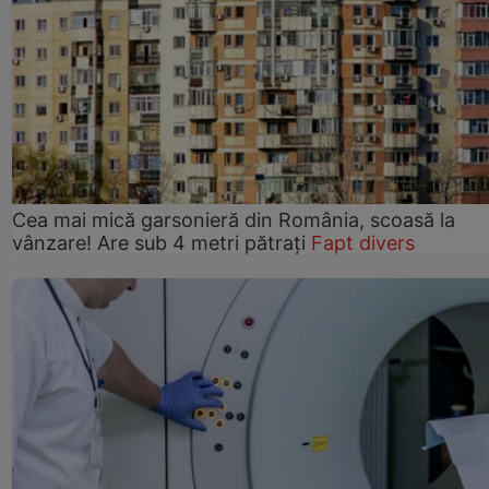
Cea mai mică garsonieră din România, scoasă la
vânzare! Are sub 4 metri pătrați
Fapt divers