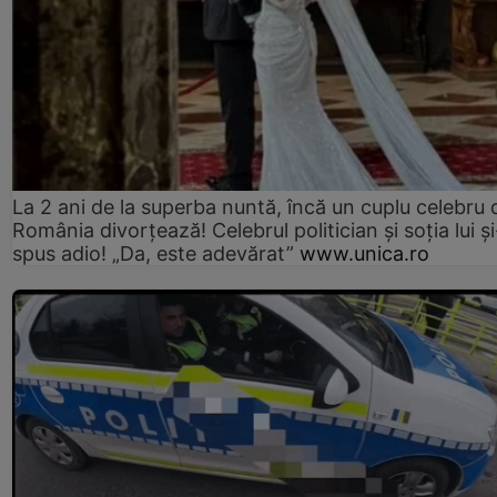
La 2 ani de la superba nuntă, încă un cuplu celebru 
România divorțează! Celebrul politician și soția lui ș
spus adio! „Da, este adevărat”
www.unica.ro