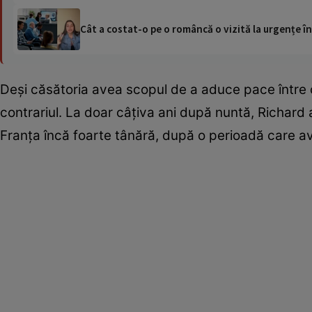
Cât a costat-o pe o româncă o vizită la urgențe în
Deși căsătoria avea scopul de a aduce pace între 
contrariul. La doar câțiva ani după nuntă, Richard al 
Franța încă foarte tânără, după o perioadă care ave