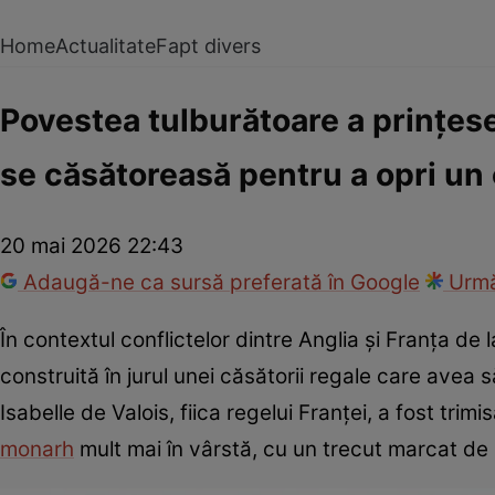
Home
Actualitate
Fapt divers
Povestea tulburătoare a prințese
se căsătoreasă pentru a opri un c
20 mai 2026 22:43
Adaugă-ne ca sursă preferată în Google
Urmă
În contextul conflictelor dintre Anglia și Franța de la
construită în jurul unei căsătorii regale care avea 
Isabelle de Valois, fiica regelui Franței, a fost trim
monarh
mult mai în vârstă, cu un trecut marcat de 