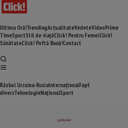
Ultima Oră!
Trending
Actualitate
Vedete
Video
Prime
Time
Sport
Stil de viață
Click! Pentru Femei
Click!
Sănătate
Click! Poftă Bună!
Contact
Război Ucraina-Rusia
Internațional
Fapt
divers
Tehnologie
Național
Sport