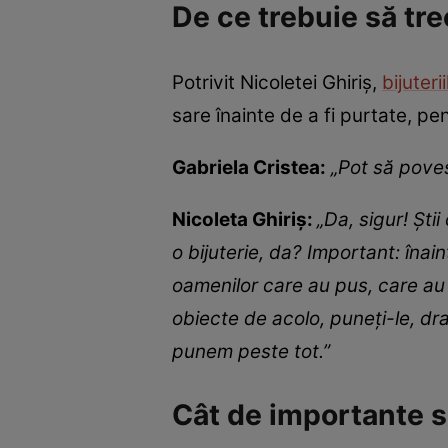
De ce trebuie să tre
Potrivit Nicoletei Ghiriș,
bijuterii
sare înainte de a fi purtate, pe
Gabriela Cristea:
„Pot să poves
Nicoleta Ghiriș:
„Da, sigur! Ști
o bijuterie, da? Important: înai
oamenilor care au pus, care au a
obiecte de acolo, puneți-le, drag
punem peste tot.”
Cât de importante s