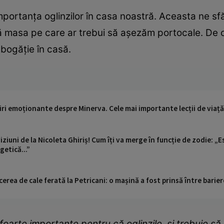
mportanța oglinzilor în casa noastră. Aceasta ne sf
ă masa pe care ar trebui să așezăm portocale. De 
 bogăție în casă.
iri emoționante despre Minerva. Cele mai importante lecții de viață
iziuni de la Nicoleta Ghiriș! Cum îți va merge în funcție de zodie: „E
etică...”
cerea de cale ferată la Petricani: o mașină a fost prinsă între barier
 foarte importante pentru că oglinzile, și trebuie să 