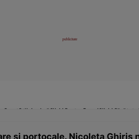
me
Sport
Stil de viață
Click! Pentru Femei
Click! Sănătate
are și portocale. Nicoleta Ghiriș