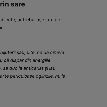
rin sare
obiecte, ar trebui așezate pe
ne.
ijuterii sau, uite, ne dă cineva
u că dispar din energiile
 se duc la anticariat și iau
oarte periculoase oglinzile, nu le