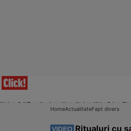
Ultima Oră!
Trending
Actualitate
Vedete
Video
Prime Ti
Home
Actualitate
Fapt divers
Ritualuri cu s
VIDEO