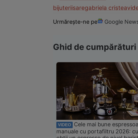
bijuterii
sare
gabriela cristea
vid
Urmărește-ne pe
Google New
Ghid de cumpărături
Cele mai bune espresso
VIDEO
manuale cu portafiltru 2026: c
obții un espresso de nivel baris