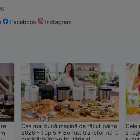
eo
s
Facebook
Instagram
are
Cea mai bună mașină de făcut pâine
Cele 
2026 – Top 5 + Bonus: transformă-ți
și le
um
bucătăria într-o brutărie și
sucur
ta