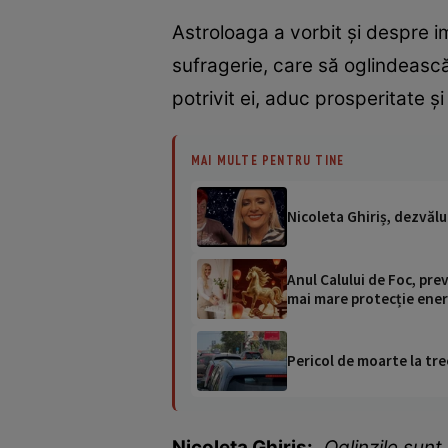
Astroloaga a vorbit și despre i
sufragerie, care să oglindeasc
potrivit ei, aduc prosperitate și
MAI MULTE PENTRU TINE
Nicoleta Ghiriș, dezvălu
Anul Calului de Foc, prev
mai mare protecție energ
Pericol de moarte la tre
Nicoleta Ghiriș:
„Oglinzile sunt