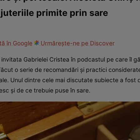
juteriile primite prin sare
ie
Național
Sport
ă în Google
Urmărește-ne pe Discover
 invitata Gabrielei Cristea în podcastul pe care îl 
ăcut o serie de recomandări și practici considerate
le. Unul dintre cele mai discutate subiecte a fost d
esc și de ce trebuie puse în sare.