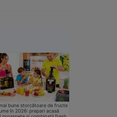
mai bune storcătoare de fructe
gume în 2026: prepari acasă
i proaspete și combinații fresh