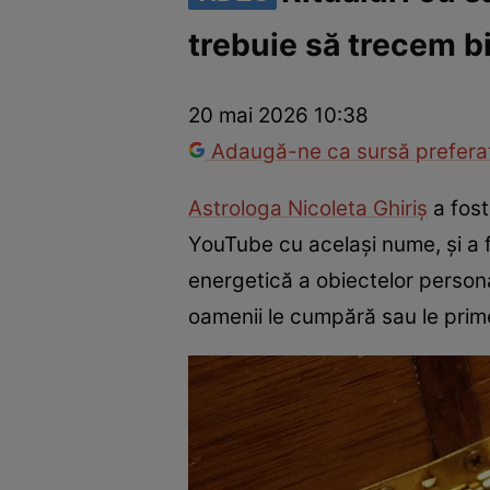
trebuie să trecem bi
Război Ucraina-Rusia
Internațional
Fapt divers
Tehnolog
20 mai 2026 10:38
Adaugă-ne ca sursă preferat
Astrologa Nicoleta Ghiriș
a fost
YouTube cu același nume, și a f
energetică a obiectelor persona
oamenii le cumpără sau le prim