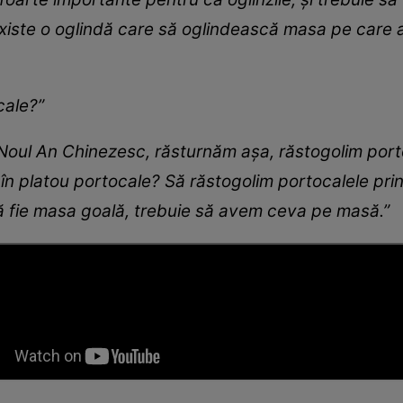
 existe o oglindă care să oglindească masa pe care a
cale?”
oul An Chinezesc, răsturnăm așa, răstogolim portoc
i în platou portocale? Să răstogolim portocalele pr
să fie masa goală, trebuie să avem ceva pe masă.”