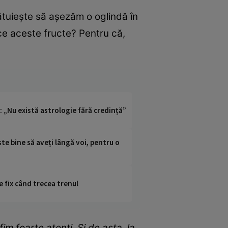
ătuiește să așezăm o oglindă în
ce aceste fructe? Pentru că,
: „Nu există astrologie fără credință”
ste bine să aveți lângă voi, pentru o
e fix când trecea trenul
fim foarte atenți. Și de asta, la