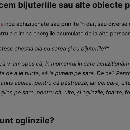
cem bijuteriile sau alte obiecte p
le
nou achiziționate sau primite în dar, sau diverse 
ntru a elimina energiile acumulate de la alte persoa
tesc chestia aia cu sarea și cu bijuteriile?”
i că v-am spus că, în momentul în care achiziționăm b
nte de a le purta, să le punem pe sare. De ce? Pentr
tins acelea, pentru că păstrează, iar cei care, uite,
ilor, pe sare, pentru că, uite, și oglinzile, foarte, f
unt oglinzile?