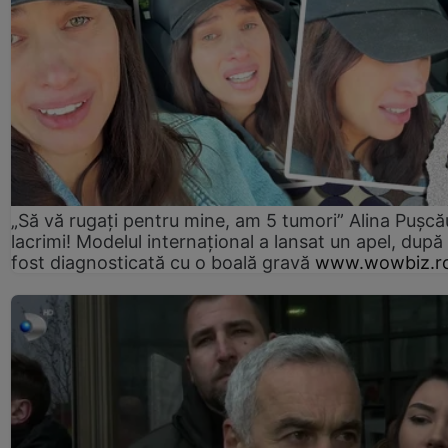
„Să vă rugați pentru mine, am 5 tumori” Alina Pușcău
lacrimi! Modelul internațional a lansat un apel, după
fost diagnosticată cu o boală gravă
www.wowbiz.r