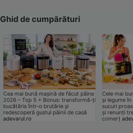
Ghid de cumpărături
Cea mai bună mașină de făcut pâine
Cele mai bu
2026 – Top 5 + Bonus: transformă-ți
și legume în
bucătăria într-o brutărie și
sucuri proas
redescoperă gustul pâinii de casă
și renunți tr
adevarul.ro
comerț
adev