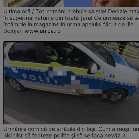
Ultima oră / Toți românii trebuie să știe! Decizie maj
în supermarketurile din toată țara! Ce urmează să s
întâmple în magazine în urma apelului făcut de Ilie
Bolojan
www.unica.ro
Urmărire comică pe străzile din Iași. Cum a reușit u
biciclist să fenteze poliția și să se facă nevăzut