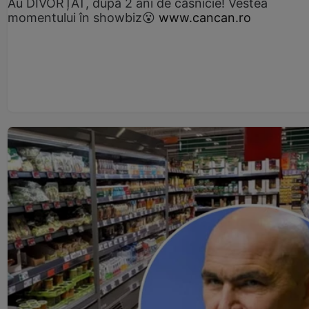
Au DIVORȚAT, după 2 ani de căsnicie! Vestea
momentului în showbiz😮
www.cancan.ro