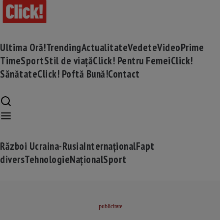
Ultima Oră!
Trending
Actualitate
Vedete
Video
Prime
Time
Sport
Stil de viață
Click! Pentru Femei
Click!
Sănătate
Click! Poftă Bună!
Contact
Război Ucraina-Rusia
Internațional
Fapt
divers
Tehnologie
Național
Sport