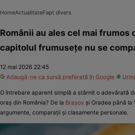
Home
Actualitate
Fapt divers
Românii au ales cel mai frumos or
capitolul frumusețe nu se comp
12 mai 2026 22:45
Adaugă-ne ca sursă preferată în Google
Urmă
O întrebare aparent simplă a stârnit o adevărată d
oraș din România? De la
Brașov
și Oradea până la S
argumente, comparații și clasamente personale.