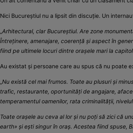
Un alt comentariu a venit chiar cu un clasament cla
Nici Bucureștiul nu a lipsit din discuție. Un interna
„
Arhitectural, clar Bucureștiul. Are zone monument
Întreținere, amenajare, coerență și aspect în gener
fiind pe ultimele locuri dintre orașele mari la capito
Au existat și persoane care au spus că nu poate ex
„
Nu există cel mai frumos. Toate au plusuri și minus
trafic, restaurante, oportunități de angajare, aface
temperamentul oamenilor, rata criminalității, nivelul
Toate orașele au ceva al lor și nu poți să zici că u
earth
» și ești singur în oraș. Acestea fiind spuse, 