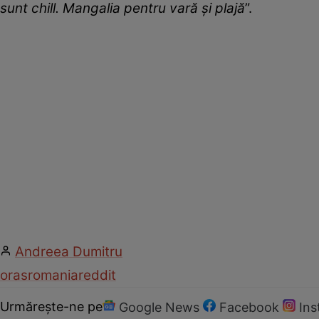
sunt chill. Mangalia pentru vară și plajă
”.
Andreea Dumitru
oras
romania
reddit
Urmărește-ne pe
Google News
Facebook
In