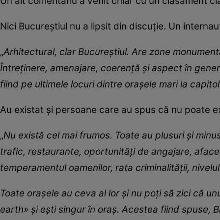
Un alt comentariu a venit chiar cu un clasament cla
Nici Bucureștiul nu a lipsit din discuție. Un interna
„
Arhitectural, clar Bucureștiul. Are zone monument
Întreținere, amenajare, coerență și aspect în gener
fiind pe ultimele locuri dintre orașele mari la capito
Au existat și persoane care au spus că nu poate ex
„
Nu există cel mai frumos. Toate au plusuri și minus
trafic, restaurante, oportunități de angajare, aface
temperamentul oamenilor, rata criminalității, nivelul
Toate orașele au ceva al lor și nu poți să zici că u
earth
» și ești singur în oraș. Acestea fiind spuse, 