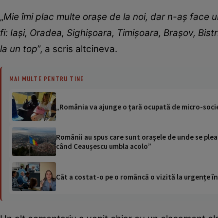
„
Mie îmi plac multe orașe de la noi, dar n-aș face u
fi: Iași, Oradea, Sighișoara, Timișoara, Brașov, Bis
la un top
”, a scris altcineva.
MAI MULTE PENTRU TINE
„România va ajunge o țară ocupată de micro-societ
Românii au spus care sunt orașele de unde se pleac
când Ceaușescu umbla acolo”
Cât a costat-o pe o româncă o vizită la urgențe în