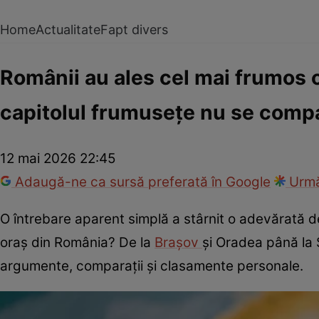
Home
Actualitate
Fapt divers
Românii au ales cel mai frumos or
capitolul frumusețe nu se comp
12 mai 2026 22:45
Adaugă-ne ca sursă preferată în Google
Urmă
O întrebare aparent simplă a stârnit o adevărată d
oraș din România? De la
Brașov
și Oradea până la S
argumente, comparații și clasamente personale.