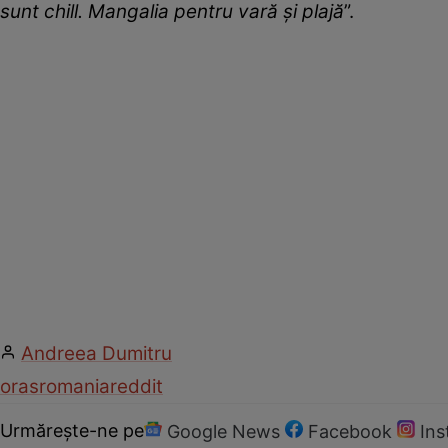
sunt chill. Mangalia pentru vară și plajă
”.
Andreea Dumitru
oras
romania
reddit
Urmărește-ne pe
Google News
Facebook
In