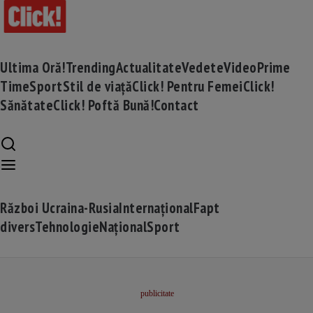
Ultima Oră!
Trending
Actualitate
Vedete
Video
Prime
Time
Sport
Stil de viață
Click! Pentru Femei
Click!
Sănătate
Click! Poftă Bună!
Contact
Război Ucraina-Rusia
Internațional
Fapt
divers
Tehnologie
Național
Sport