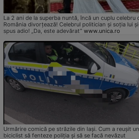
La 2 ani de la superba nuntă, încă un cuplu celebru 
România divorțează! Celebrul politician și soția lui ș
spus adio! „Da, este adevărat”
www.unica.ro
Urmărire comică pe străzile din Iași. Cum a reușit u
biciclist să fenteze poliția și să se facă nevăzut