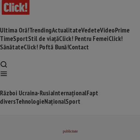
Ultima Oră!
Trending
Actualitate
Vedete
Video
Prime
Time
Sport
Stil de viață
Click! Pentru Femei
Click!
Sănătate
Click! Poftă Bună!
Contact
Război Ucraina-Rusia
Internațional
Fapt
divers
Tehnologie
Național
Sport