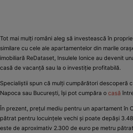
Tot mai mulți români aleg să investească în proprietă
similare cu cele ale apartamentelor din marile oraș
imobiliară ReDataset, Insulele Ionice au devenit una
casă de vacanță sau la o investiție profitabilă.
Specialiștii spun că mulți cumpărători descoperă c
Napoca sau București, își pot cumpăra o
casă
într
În prezent, prețul mediu pentru un apartament în 
pătrat pentru locuințele vechi și poate depăși 3.4
este de aproximativ 2.300 de euro pe metru pătrat