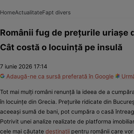
Home
Actualitate
Fapt divers
Românii fug de prețurile uriașe d
Cât costă o locuință pe insulă
7 iunie 2026 17:14
Adaugă-ne ca sursă preferată în Google
Urmă
Tot mai mulți români renunță la ideea de a cumpăra
în locuințe din Grecia. Prețurile ridicate din Bucur
aceeași sumă de bani, pot cumpăra o casă întreagă
Potrivit unei analize realizate de platforma imobili
cele mai căutate
destinații
pentru românii care vor o