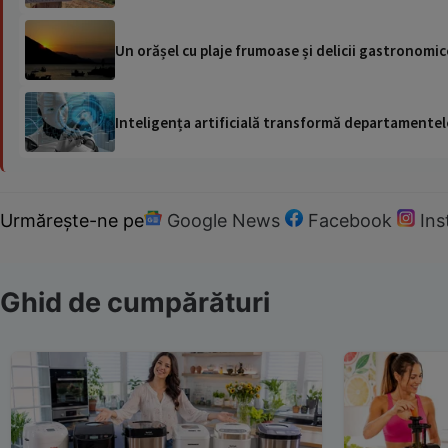
Un orășel cu plaje frumoase și delicii gastronomi
Inteligența artificială transformă departamentele
Urmărește-ne pe
Google News
Facebook
In
Ghid de cumpărături