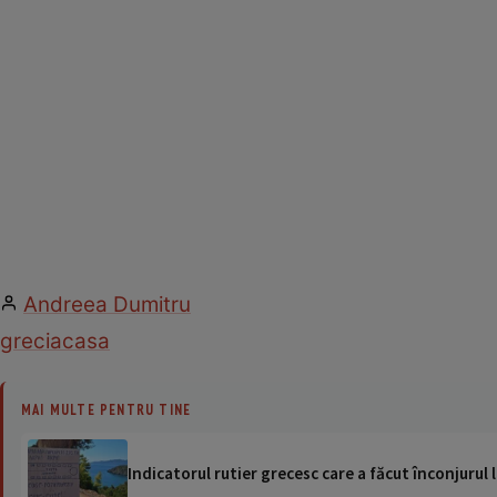
Andreea Dumitru
grecia
casa
MAI MULTE PENTRU TINE
Indicatorul rutier grecesc care a făcut înconjurul lu