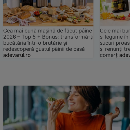
Cea mai bună mașină de făcut pâine
Cele mai bu
2026 – Top 5 + Bonus: transformă-ți
și legume în
bucătăria într-o brutărie și
sucuri proas
redescoperă gustul pâinii de casă
și renunți tr
adevarul.ro
comerț
adev