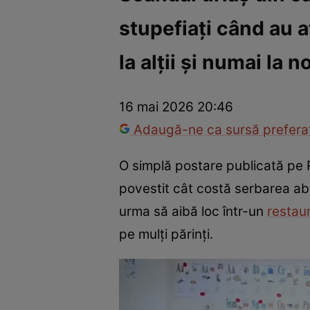
stupefiați când au a
Război Ucraina-Rusia
Internațional
Fapt divers
Tehnolog
la alții și numai la n
16 mai 2026 20:46
Adaugă-ne ca sursă preferat
O simplă postare publicată pe 
povestit cât costă serbarea ab
urma să aibă loc într-un
restau
pe mulți părinți.