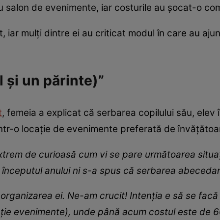
u salon de evenimente, iar costurile au șocat-o co
, iar mulți dintre ei au criticat modul în care au aju
l și un părinte)”
t
, femeia a explicat că serbarea copilului său, elev î
într-o locație de evenimente preferată de învățătoa
xtrem de curioasă cum vi se pare următoarea situați
a începutul anului ni s-a spus că serbarea abecedar
ganizarea ei. Ne-am crucit! Intenția e să se facă l
ție evenimente), unde până acum costul este de 600