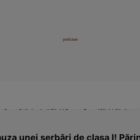
me
Sport
Stil de viață
Click! Pentru Femei
Click! Sănătate
uza unei serbări de clasa I! Pări