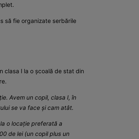
mplet.
ns să fie organizate serbările
n clasa I la o școală de stat din
re.
e. Avem un copil, clasa I, în
ului se va face și cam atât.
a o locație preferată a
 de lei (un copil plus un