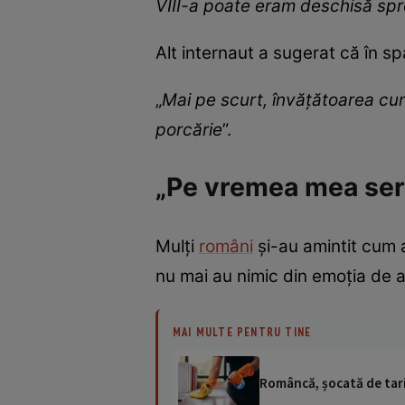
VIII-a poate eram deschisă spre
Alt internaut a sugerat că în spa
„
Mai pe scurt, învățătoarea cuno
porcărie
”.
„Pe vremea mea serb
Mulți
români
și-au amintit cum 
nu mai au nimic din emoția de a
MAI MULTE PENTRU TINE
Româncă, șocată de tari