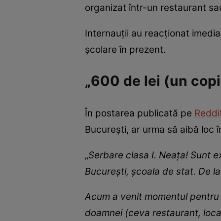
organizat într-un restaurant sa
Internauții au reacționat imediat
școlare în prezent.
„600 de lei (un copi
În postarea publicată pe
Reddi
București, ar urma să aibă loc 
„
Serbare clasa I. Neața! Sunt e
București, școala de stat. De l
Acum a venit momentul pentru or
doamnei (ceva restaurant, loca