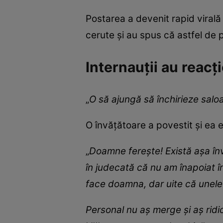
Postarea a devenit rapid virală
cerute și au spus că astfel de 
Internauții au reacț
„
O să ajungă să închirieze salo
O învățătoare a povestit și ea e
„
Doamne ferește! Există așa învă
în judecată că nu am înapoiat în
face doamna, dar uite că unel
Personal nu aș merge și aș ridi