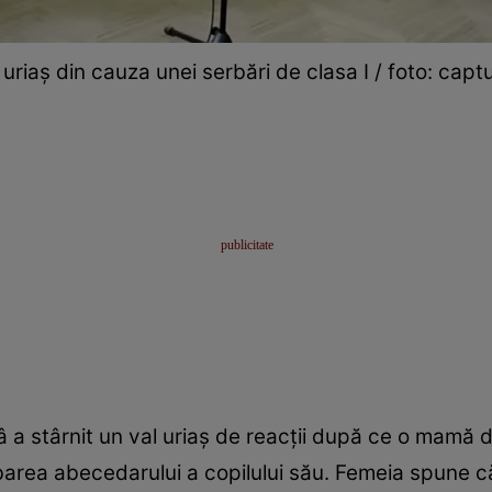
uriaș din cauza unei serbări de clasa I / foto: capt
 a stârnit un val uriaș de reacții după ce o mamă d
barea abecedarului a copilului său. Femeia spune c