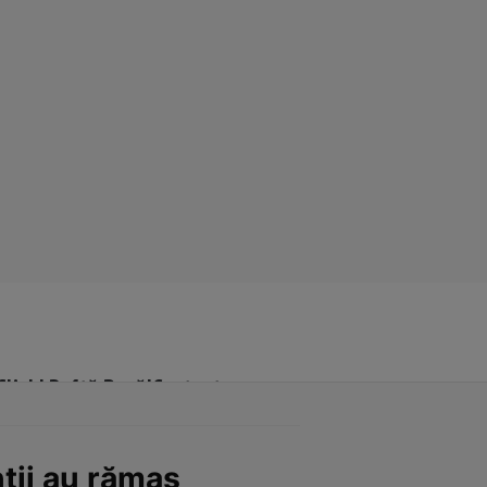
Click! Poftă Bună!
Contact
nții au rămas