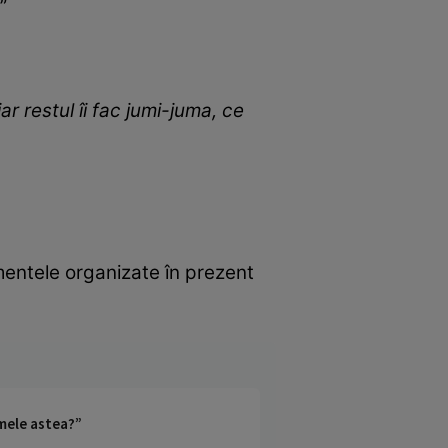
.”
r restul îi fac jumi-juma, ce
mentele organizate în prezent
umele astea?”