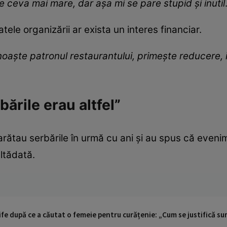
 ceva mai mare, dar așa mi se pare stupid și inutil
tele organizării ar exista un interes financiar.
aște patronul restaurantului, primește reducere, ia
ările erau altfel”
arătau serbările în urmă cu ani și au spus că eveni
ltădată.
fe după ce a căutat o femeie pentru curățenie: „Cum se justifică s