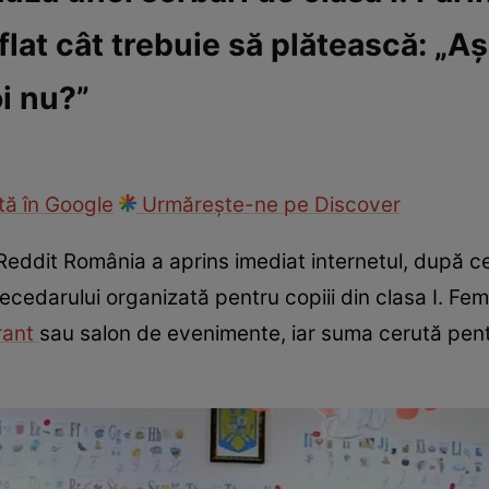
flat cât trebuie să plătească: „A
ie
Național
Sport
oi nu?”
ă în Google
Urmărește-ne pe Discover
Reddit România a aprins imediat internetul, după c
ecedarului organizată pentru copiii din clasa I. Fe
rant
sau salon de evenimente, iar suma cerută pent