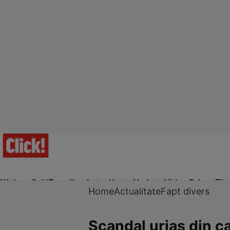
Ultima Oră!
Trending
Actualitate
Vedete
Video
Prime Ti
Home
Actualitate
Fapt divers
Scandal uriaș din ca