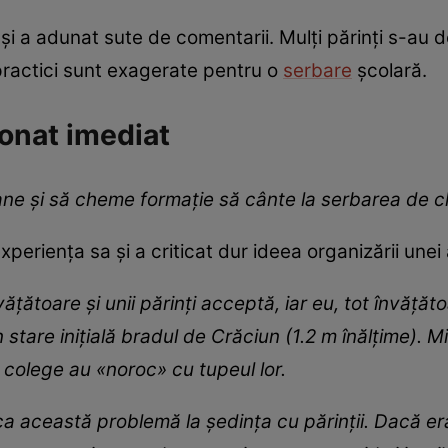
 și a adunat sute de comentarii. Mulți părinți s-au 
practici sunt exagerate pentru o
serbare
școlară.
ionat imediat
ane și să cheme formație să cânte la serbarea de cl
xperiența sa și a criticat dur ideea organizării unei 
țătoare și unii părinți acceptă, iar eu, tot învățăt
 stare inițială bradul de Crăciun (1.2 m înălțime). 
e colege au
«noroc
» cu tupeul lor.
ca această problemă la ședința cu părinții. Dacă era