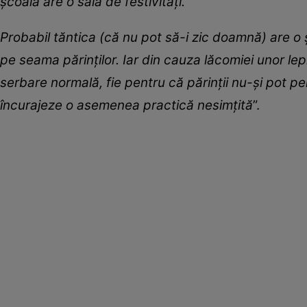
școală are o sală de festivități.
Probabil tăntica (că nu pot să-i zic doamnă) are o 
pe seama părinților. Iar din cauza lăcomiei unor le
serbare normală, fie pentru că părinții nu-și pot 
încurajeze o asemenea practică nesimțită
”.