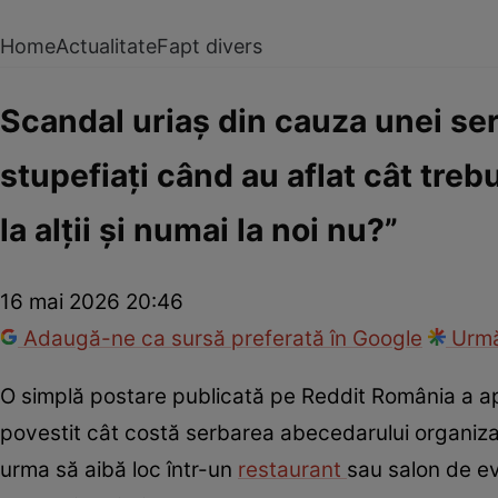
Home
Actualitate
Fapt divers
Scandal uriaș din cauza unei serb
stupefiați când au aflat cât treb
la alții și numai la noi nu?”
16 mai 2026 20:46
Adaugă-ne ca sursă preferată în Google
Urmă
O simplă postare publicată pe Reddit România a ap
povestit cât costă serbarea abecedarului organizat
urma să aibă loc într-un
restaurant
sau salon de ev