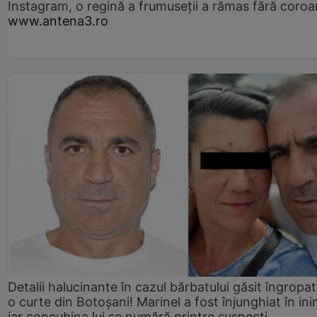
Instagram, o regină a frumuseții a rămas fără coro
www.antena3.ro
Detalii halucinante în cazul bărbatului găsit îngropat
o curte din Botoșani! Marinel a fost înjunghiat în ini
iar concubina lui se numără printre suspecți