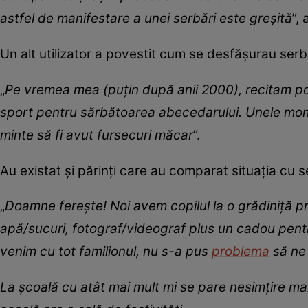
astfel de manifestare a unei serbări este greșită
”,
Un alt utilizator a povestit cum se desfășurau serb
„
Pe vremea mea (puțin după anii 2000), recitam poe
sport pentru sărbătoarea abecedarului. Unele mome
minte să fi avut fursecuri măcar
”.
Au existat și părinți care au comparat situația cu s
„
Doamne ferește! Noi avem copilul la o grădiniță pri
apă/sucuri, fotograf/videograf plus un cadou pentr
venim cu tot familionul, nu s-a pus
problema
să ne 
La școală cu atât mai mult mi se pare nesimțire maxi