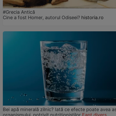
#Grecia Antică
Cine a fost Homer, autorul Odiseei?
historia.ro
Bei apă minerală zilnic? Iată ce efecte poate avea a
organismului, potrivit nutriționiștilor
Fapt divers