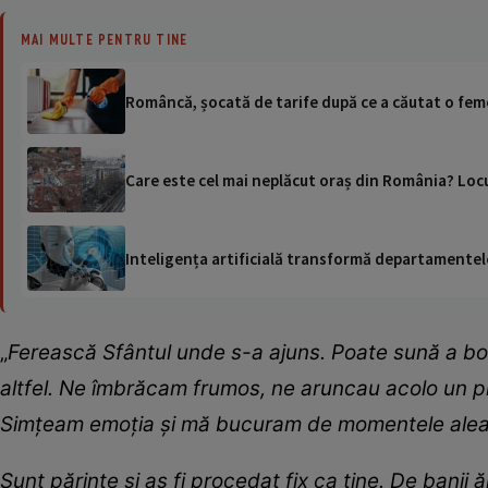
MAI MULTE PENTRU TINE
Româncă, șocată de tarife după ce a căutat o feme
Care este cel mai neplăcut oraș din România? Locur
Inteligența artificială transformă departamentele
„
Ferească Sfântul unde s-a ajuns. Poate sună a b
altfel. Ne îmbrăcam frumos, ne aruncau acolo un pr
Simțeam emoția și mă bucuram de momentele alea
Sunt părinte și aș fi procedat fix ca tine. De banii