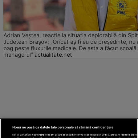
Adrian Veștea, reacție la situația deplorabilă din Spit
Județean Brașov: „Oricât aș fi eu de președinte, nu
bag peste fluxurile medicale. De asta a făcut școală
managerul”
actualitate.net
Nouă ne pasă ca datele tale personale să rămână confidențiale
Noi și partenerii noștri
606
stocăm și/sau accesăm informații pe dispozitivul dvs., precum identificatorii