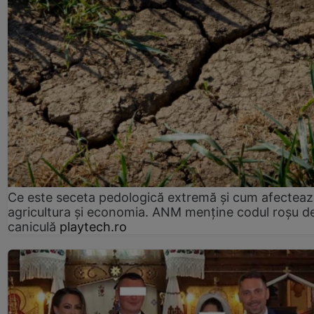
Ce este seceta pedologică extremă și cum afectea
agricultura și economia. ANM menține codul roșu d
caniculă
playtech.ro