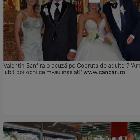
Valentin Sanfira o acuză pe Codruța de adulter? 'A
iubit doi ochi ce m-au înșelat!'
www.cancan.ro