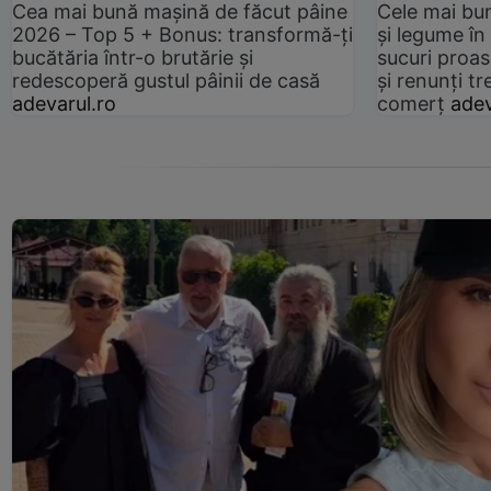
Cea mai bună mașină de făcut pâine
Cele mai bu
2026 – Top 5 + Bonus: transformă-ți
și legume în
bucătăria într-o brutărie și
sucuri proas
redescoperă gustul pâinii de casă
și renunți tr
adevarul.ro
comerț
adev