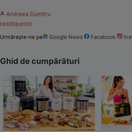
Andreea Dumitru
reddit
parinti
Urmărește-ne pe
Google News
Facebook
In
Ghid de cumpărături