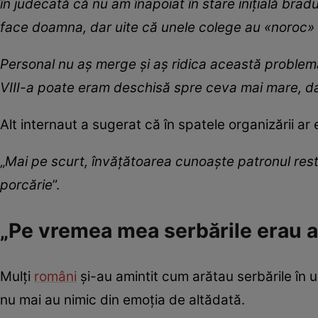
în judecată că nu am înapoiat în stare inițială brad
face doamna, dar uite că unele colege au
«noroc
»
Personal nu aș merge și aș ridica această problemă 
VIII-a poate eram deschisă spre ceva mai mare, dar 
Alt internaut a sugerat că în spatele organizării ar 
„
Mai pe scurt, învățătoarea cunoaște patronul resta
porcărie
”.
„Pe vremea mea serbările erau al
Mulți
români
și-au amintit cum arătau serbările în 
nu mai au nimic din emoția de altădată.