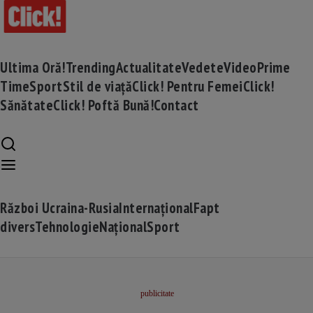
Ultima Oră!
Trending
Actualitate
Vedete
Video
Prime
Time
Sport
Stil de viață
Click! Pentru Femei
Click!
Sănătate
Click! Poftă Bună!
Contact
Război Ucraina-Rusia
Internațional
Fapt
divers
Tehnologie
Național
Sport