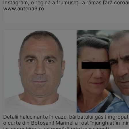
Instagram, o regină a frumuseții a rămas fără coro
www.antena3.ro
Detalii halucinante în cazul bărbatului găsit îngropat
o curte din Botoșani! Marinel a fost înjunghiat în ini
iar concubina lui se numără printre suspecți