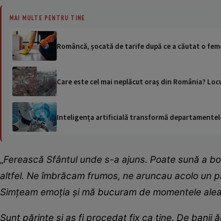
MAI MULTE PENTRU TINE
Româncă, șocată de tarife după ce a căutat o feme
Care este cel mai neplăcut oraș din România? Locur
Inteligența artificială transformă departamentele
„
Ferească Sfântul unde s-a ajuns. Poate sună a b
altfel. Ne îmbrăcam frumos, ne aruncau acolo un pr
Simțeam emoția și mă bucuram de momentele alea
Sunt părinte și aș fi procedat fix ca tine. De banii