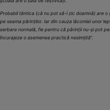
școală are o sală de festivități.
Probabil tăntica (că nu pot să-i zic doamnă) are o 
pe seama părinților. Iar din cauza lăcomiei unor le
serbare normală, fie pentru că părinții nu-și pot 
încurajeze o asemenea practică nesimțită
”.