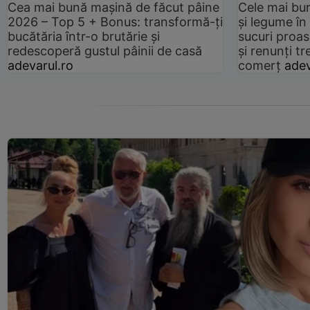
Cea mai bună mașină de făcut pâine
Cele mai bu
2026 – Top 5 + Bonus: transformă-ți
și legume în
bucătăria într-o brutărie și
sucuri proas
redescoperă gustul pâinii de casă
și renunți tr
adevarul.ro
comerț
adev