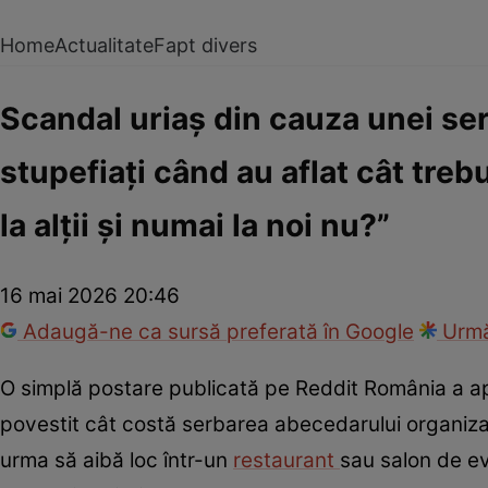
Home
Actualitate
Fapt divers
Scandal uriaș din cauza unei serb
stupefiați când au aflat cât treb
la alții și numai la noi nu?”
16 mai 2026 20:46
Adaugă-ne ca sursă preferată în Google
Urmă
O simplă postare publicată pe Reddit România a ap
povestit cât costă serbarea abecedarului organizat
urma să aibă loc într-un
restaurant
sau salon de ev