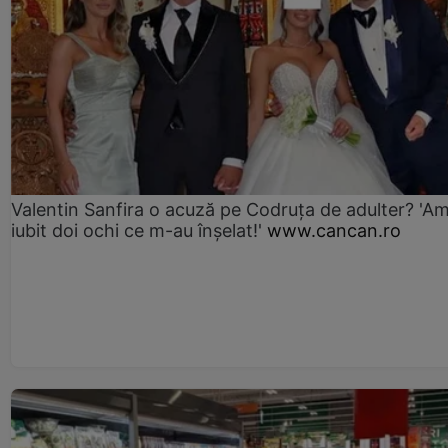
Valentin Sanfira o acuză pe Codruța de adulter? 'A
iubit doi ochi ce m-au înșelat!'
www.cancan.ro