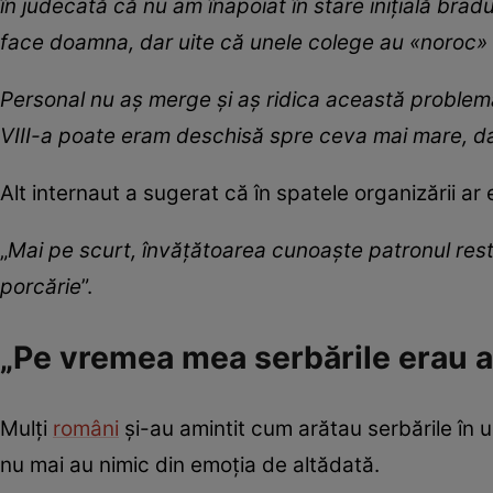
în judecată că nu am înapoiat în stare inițială brad
face doamna, dar uite că unele colege au
«noroc
»
Personal nu aș merge și aș ridica această problemă 
VIII-a poate eram deschisă spre ceva mai mare, dar 
Alt internaut a sugerat că în spatele organizării ar 
„
Mai pe scurt, învățătoarea cunoaște patronul resta
porcărie
”.
„Pe vremea mea serbările erau al
Mulți
români
și-au amintit cum arătau serbările în 
nu mai au nimic din emoția de altădată.