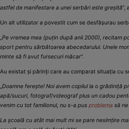
astfel de manifestare a unei serbări este greșită
”,
Un alt utilizator a povestit cum se desfășurau serb
„
Pe vremea mea (puțin după anii 2000), recitam poe
sport pentru sărbătoarea abecedarului. Unele mome
minte să fi avut fursecuri măcar
”.
Au existat și părinți care au comparat situația cu s
„
Doamne ferește! Noi avem copilul la o grădiniță pri
apă/sucuri, fotograf/videograf plus un cadou pentr
venim cu tot familionul, nu s-a pus
problema
să ne 
La școală cu atât mai mult mi se pare nesimțire maxi