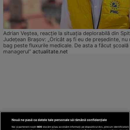
Adrian Veștea, reacție la situația deplorabilă din Spit
Județean Brașov: „Oricât aș fi eu de președinte, nu
bag peste fluxurile medicale. De asta a făcut școală
managerul”
actualitate.net
Nouă ne pasă ca datele tale personale să rămână confidențiale
Noi și partenerii noștri
606
stocăm și/sau accesăm informații pe dispozitivul dvs., precum identificatorii