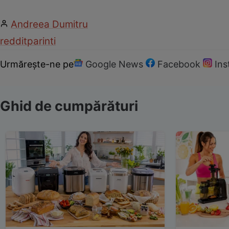
Andreea Dumitru
reddit
parinti
Urmărește-ne pe
Google News
Facebook
In
Ghid de cumpărături