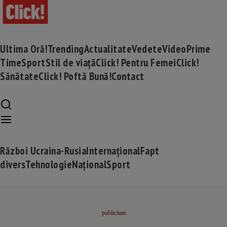
Ultima Oră!
Trending
Actualitate
Vedete
Video
Prime
Time
Sport
Stil de viață
Click! Pentru Femei
Click!
Sănătate
Click! Poftă Bună!
Contact
Război Ucraina-Rusia
Internațional
Fapt
divers
Tehnologie
Național
Sport