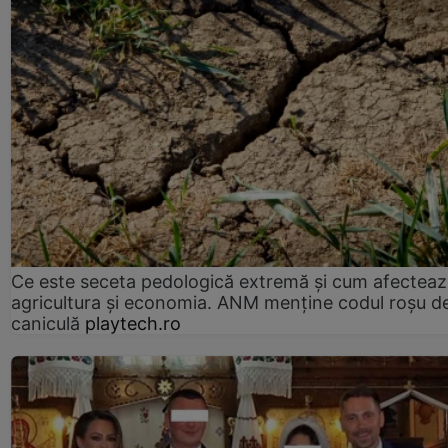
Ce este seceta pedologică extremă și cum afectea
agricultura și economia. ANM menține codul roșu d
caniculă
playtech.ro