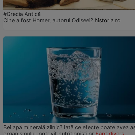
#Grecia Antică
Cine a fost Homer, autorul Odiseei?
historia.ro
Bei apă minerală zilnic? Iată ce efecte poate avea a
organismului, potrivit nutriționiștilor
Fapt divers