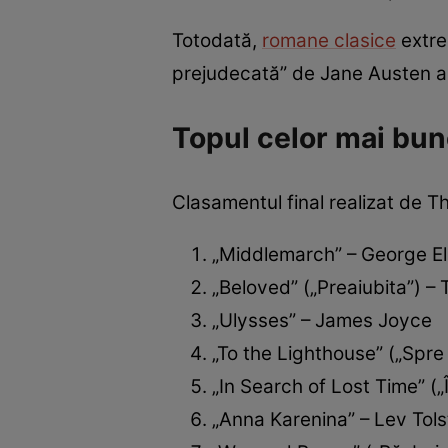
Totodată,
romane clasice
extre
prejudecată” de Jane Austen au 
Topul celor mai bun
Clasamentul final realizat de Th
„Middlemarch” – George El
„Beloved” („Preaiubita”) – 
„Ulysses” – James Joyce
„To the Lighthouse” („Spre 
„In Search of Lost Time” („
„Anna Karenina” – Lev Tols