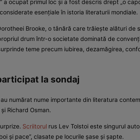
 a ocupat primul loc și a fost descris drept „o capo
onsiderate esențiale în istoria literaturii mondiale.
theei Brooke, o tânără care trăiește alături de sor
ropriul drum într-o societate dominată de convenții
 surprinde teme precum iubirea, dezamăgirea, confor
participat la sondaj
j s-au numărat nume importante din literatura con
o și Richard Osman.
surprize.
Scriitorul
rus Lev Tolstoi este singurul aut
oi și pace”, clasate pe locurile șase și șapte.