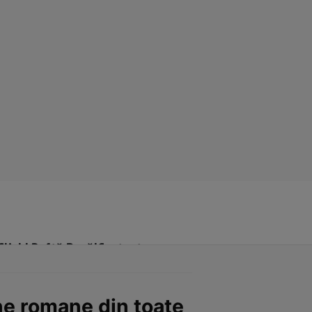
Click! Poftă Bună!
Contact
une romane din toate