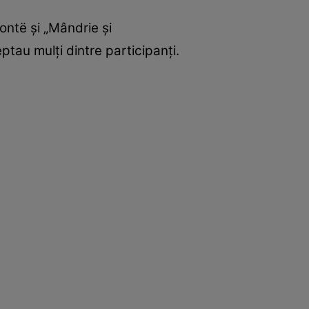
ntë și „Mândrie și
tau mulți dintre participanți.