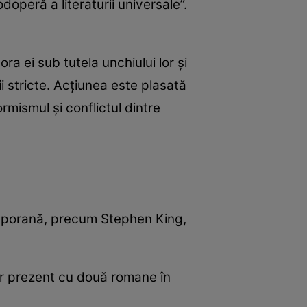
doperă a literaturii universale”.
a ei sub tutela unchiului lor și
 stricte. Acțiunea este plasată
mismul și conflictul dintre
temporană, precum Stephen King,
or prezent cu două romane în