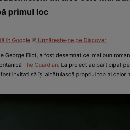
pă primul loc
ie
Național
Sport
ă în Google
Urmărește-ne pe Discover
e George Eliot, a fost desemnat cel mai bun roman 
britanică
The Guardian
. La proiect au participat pes
 fost invitați să își alcătuiască propriul top al cel