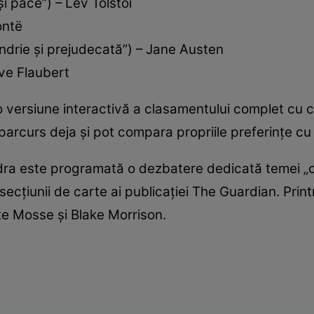
i pace”) – Lev Tolstoi
ontë
ndrie și prejudecată”) – Jane Austen
ve Flaubert
i o versiune interactivă a clasamentului complet cu
u parcurs deja și pot compara propriile preferințe cu a
ndra este programată o dezbatere dedicată temei „c
secțiunii de carte ai publicației The Guardian. Printr
te Mosse și Blake Morrison.