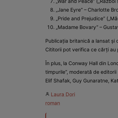
„War and Peace” („Război ș
„Jane Eyre” – Charlotte Br
„Pride and Prejudice” („Mâ
„Madame Bovary” – Gusta
Publicația britanică a lansat ș
Cititorii pot verifica ce cărți a
În plus, la Conway Hall din Lo
timpurile”, moderată de editorii 
Elif Shafak, Guy Gunaratne, Ka
Laura Dori
roman