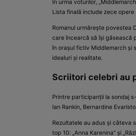
În urma voturilor, „Middlemarch”
Lista finală include zece opere c
Romanul urmărește povestea Doro
care încearcă să își găsească p
în orașul fictiv Middlemarch și
idealuri și realitate.
Scriitori celebri au 
Printre participanții la sonda
Ian Rankin, Bernardine Evarist
Rezultatele au adus și câteva 
top 10: „Anna Karenina” și „Răzb