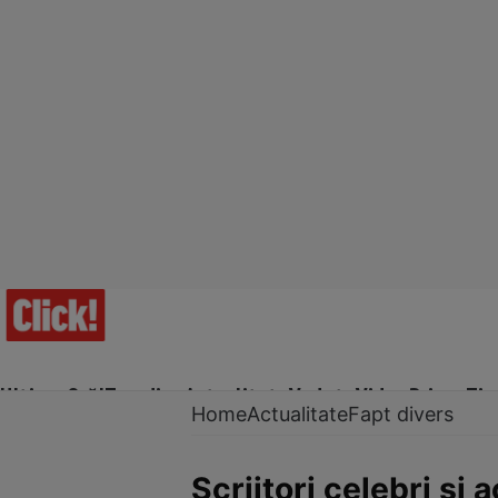
Ultima Oră!
Trending
Actualitate
Vedete
Video
Prime Ti
Home
Actualitate
Fapt divers
Scriitori celebri și