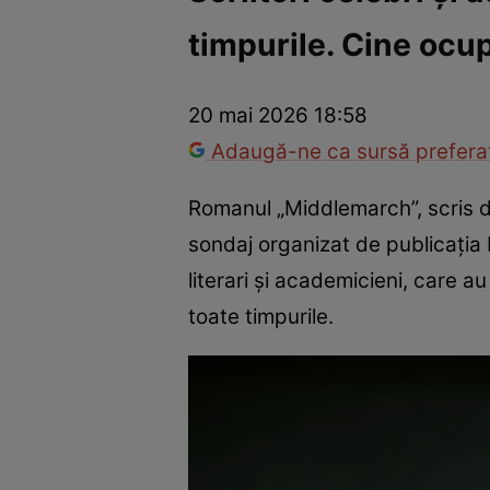
timpurile. Cine ocu
Război Ucraina-Rusia
Internațional
Fapt divers
Tehnolog
20 mai 2026 18:58
Adaugă-ne ca sursă preferat
Romanul „Middlemarch”, scris d
sondaj organizat de publicația 
literari și academicieni, care au
toate timpurile.