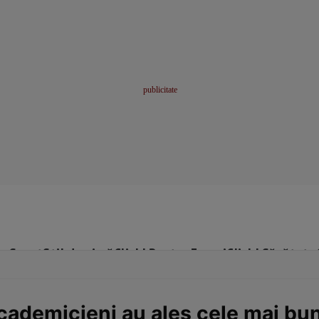
me
Sport
Stil de viață
Click! Pentru Femei
Click! Sănătate
 academicieni au ales cele mai b