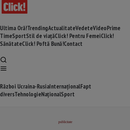
Ultima Oră!
Trending
Actualitate
Vedete
Video
Prime
Time
Sport
Stil de viață
Click! Pentru Femei
Click!
Sănătate
Click! Poftă Bună!
Contact
Război Ucraina-Rusia
Internațional
Fapt
divers
Tehnologie
Național
Sport