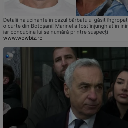
Detalii halucinante în cazul bărbatului găsit îngropat
o curte din Botoșani! Marinel a fost înjunghiat în ini
iar concubina lui se numără printre suspecți
www.wowbiz.ro