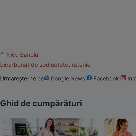
Nicu Banciu
bicarbonat de sodiu
otet
curatenie
Urmărește-ne pe
Google News
Facebook
In
Ghid de cumpărături