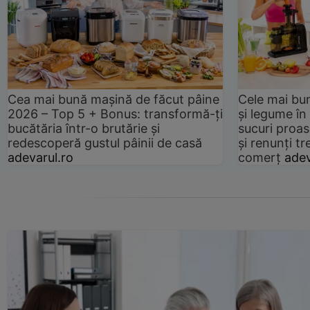
Cea mai bună mașină de făcut pâine
Cele mai bu
2026 – Top 5 + Bonus: transformă-ți
și legume în
bucătăria într-o brutărie și
sucuri proas
redescoperă gustul pâinii de casă
și renunți tr
adevarul.ro
comerț
adev