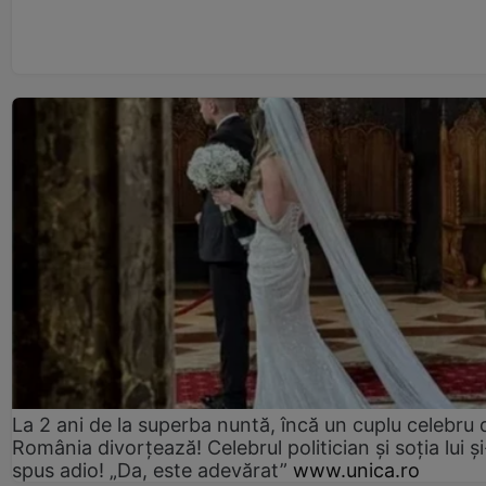
La 2 ani de la superba nuntă, încă un cuplu celebru 
România divorțează! Celebrul politician și soția lui ș
spus adio! „Da, este adevărat”
www.unica.ro