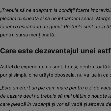
„
Trebuie să ne adaptăm la condiţii foarte imprevizib
plecăm dimineaţa şi să ne întoarcem seara. Mergem
facem o escapadă de genul. Preţurile sunt de la 35
pentru sursa menționată.
Care este dezavantajul unei astf
Astfel de experiențe nu sunt, totuși, pentru toată 
pur și simplu cine urăște oboseala, nu va lua în ca
„
Este un efort un pic cam mare pentru o zi de vac
de cazare deci nu trebuie să mai plătim o noapte la
care pleacă în vacanţă şi vor să vadă şi altceva de