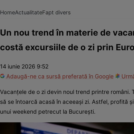
Home
Actualitate
Fapt divers
Un nou trend în materie de vacan
costă excursiile de o zi prin Eu
14 iunie 2026 9:52
Adaugă-ne ca sursă preferată în Google
Urmă
Vacanțele de o zi devin noul trend printre români.
să se întoarcă acasă în aceeași zi. Astfel, profită ș
unui weekend petrecut la București.