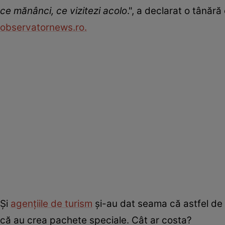
ce mănânci, ce vizitezi acolo
.", a declarat o tânăr
observatornews.ro.
Și
agențiile de turism
și-au dat seama că astfel de e
că au crea pachete speciale. Cât ar costa?