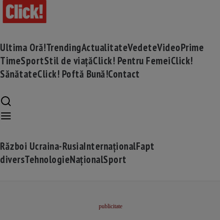
Ultima Oră!
Trending
Actualitate
Vedete
Video
Prime
Time
Sport
Stil de viață
Click! Pentru Femei
Click!
Sănătate
Click! Poftă Bună!
Contact
Război Ucraina-Rusia
Internațional
Fapt
divers
Tehnologie
Național
Sport