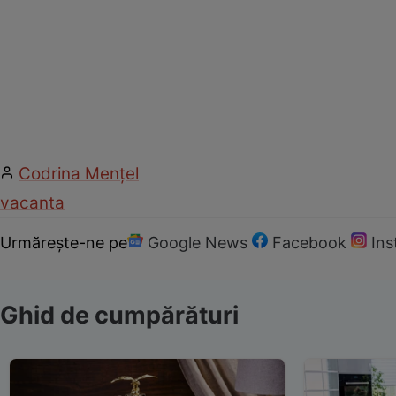
Codrina Mențel
vacanta
Urmărește-ne pe
Google News
Facebook
In
Ghid de cumpărături