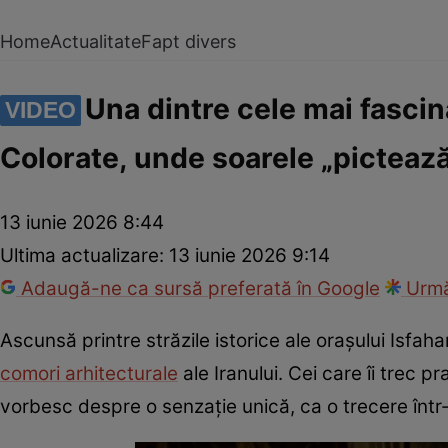
Home
Actualitate
Fapt divers
Una dintre cele mai fascin
VIDEO
Colorate, unde soarele „pictează”
13 iunie 2026 8:44
Ultima actualizare:
13 iunie 2026 9:14
Adaugă-ne ca sursă preferată în Google
Urmă
Ascunsă printre străzile istorice ale orașului Isfa
comori arhitecturale
ale Iranului. Cei care îi trec p
vorbesc despre o senzație unică, ca o trecere într-