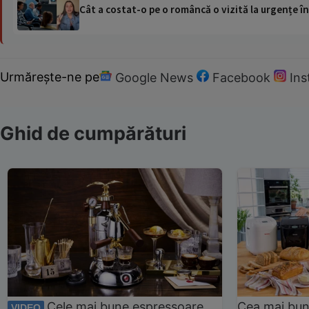
Cât a costat-o pe o româncă o vizită la urgențe în
Urmărește-ne pe
Google News
Facebook
In
Ghid de cumpărături
Cele mai bune espressoare
Cea mai bun
VIDEO