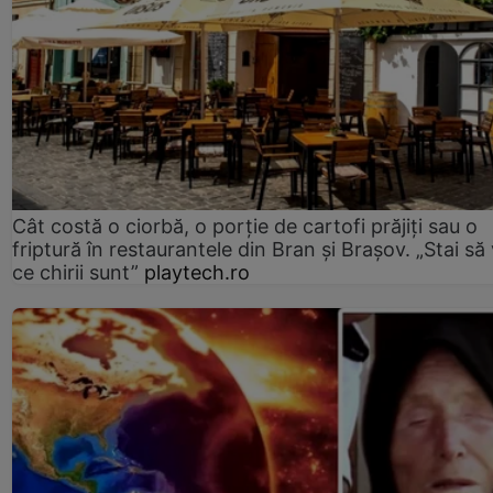
Cât costă o ciorbă, o porţie de cartofi prăjiţi sau o
friptură în restaurantele din Bran şi Braşov. „Stai să
ce chirii sunt”
playtech.ro