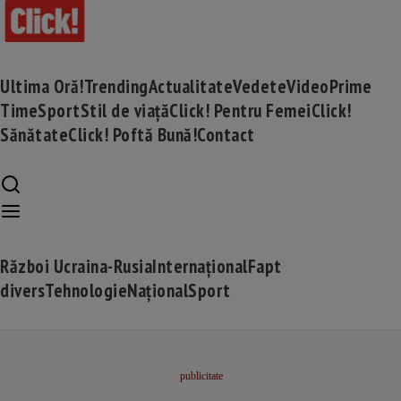
Ultima Oră!
Trending
Actualitate
Vedete
Video
Prime
Time
Sport
Stil de viață
Click! Pentru Femei
Click!
Sănătate
Click! Poftă Bună!
Contact
Război Ucraina-Rusia
Internațional
Fapt
divers
Tehnologie
Național
Sport