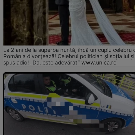
La 2 ani de la superba nuntă, încă un cuplu celebru 
România divorțează! Celebrul politician și soția lui ș
spus adio! „Da, este adevărat”
www.unica.ro