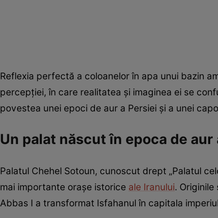
Reflexia perfectă a coloanelor în apa unui bazin amp
percepției, în care realitatea și imaginea ei se c
povestea unei epoci de aur a Persiei și a unei capo
Un palat născut în epoca de aur 
Palatul Chehel Sotoun, cunoscut drept „Palatul celo
mai importante orașe istorice
ale Iranului
. Originil
Abbas I a transformat Isfahanul în capitala imperi