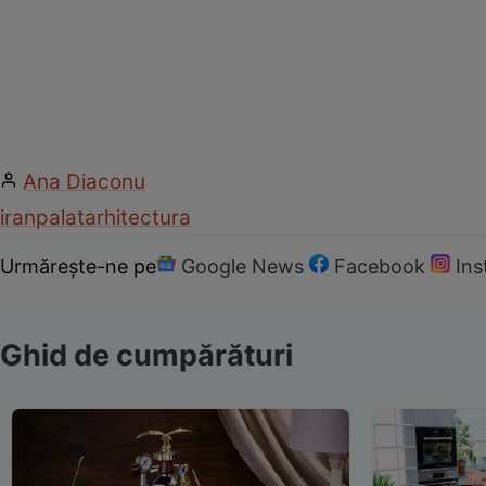
Ana Diaconu
iran
palat
arhitectura
Urmărește-ne pe
Google News
Facebook
In
Ghid de cumpărături