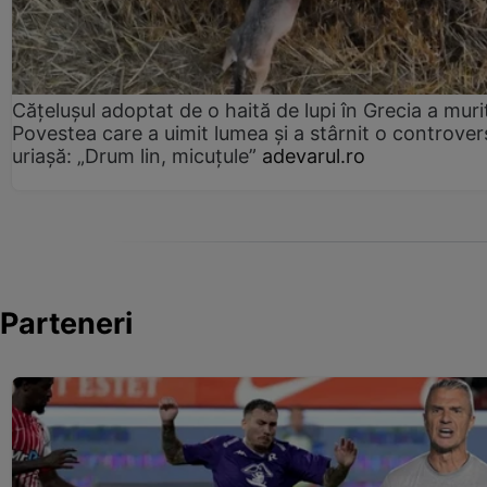
Cățelușul adoptat de o haită de lupi în Grecia a muri
Povestea care a uimit lumea și a stârnit o controver
uriașă: „Drum lin, micuțule”
adevarul.ro
Parteneri