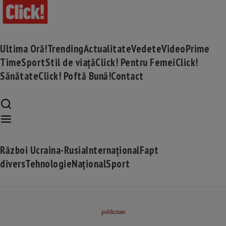
Ultima Oră!
Trending
Actualitate
Vedete
Video
Prime
Time
Sport
Stil de viață
Click! Pentru Femei
Click!
Sănătate
Click! Poftă Bună!
Contact
Război Ucraina-Rusia
Internațional
Fapt
divers
Tehnologie
Național
Sport