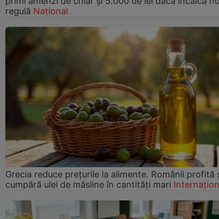
primi amenzi de chiar și 5.000 de lei dacă încalcă n
regulă
Național
Grecia reduce prețurile la alimente. Românii profită 
cumpără ulei de măsline în cantități mari
Internațion