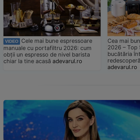
Cele mai bune espressoare
Cea mai bun
VIDEO
2026 – Top 
manuale cu portafiltru 2026: cum
bucătăria înt
obții un espresso de nivel barista
redescoperă 
chiar la tine acasă
adevarul.ro
adevarul.ro