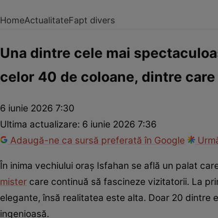
Home
Actualitate
Fapt divers
Una dintre cele mai spectaculoase
celor 40 de coloane, dintre care
6 iunie 2026 7:30
Ultima actualizare:
6 iunie 2026 7:36
Adaugă-ne ca sursă preferată în Google
Urmă
În inima vechiului oraș Isfahan se află un palat car
mister
care continuă să fascineze vizitatorii. La p
elegante, însă realitatea este alta. Doar 20 dintre el
ingenioasă.