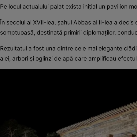
Pe locul actualului palat exista inițial un pavilion mod
În secolul al XVII-lea, șahul Abbas al II-lea a deci
somptuoasă, destinată primirii diplomaților, conducăto
Rezultatul a fost una dintre cele mai elegante clădi
alei, arbori și oglinzi de apă care amplificau efectu