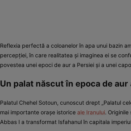
Reflexia perfectă a coloanelor în apa unui bazin amp
percepției, în care realitatea și imaginea ei se c
povestea unei epoci de aur a Persiei și a unei capo
Un palat născut în epoca de aur 
Palatul Chehel Sotoun, cunoscut drept „Palatul celo
mai importante orașe istorice
ale Iranului
. Originil
Abbas I a transformat Isfahanul în capitala imperi