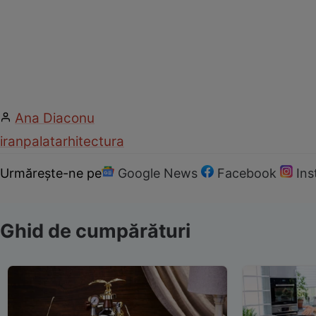
Ana Diaconu
iran
palat
arhitectura
Urmărește-ne pe
Google News
Facebook
In
Ghid de cumpărături