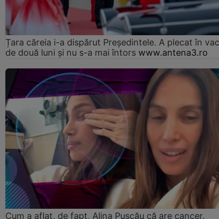
Țara căreia i-a dispărut Președintele. A plecat în va
de două luni și nu s-a mai întors
www.antena3.ro
Cum a aflat, de fapt, Alina Pușcău că are cancer.