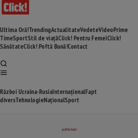
Ultima Oră!
Trending
Actualitate
Vedete
Video
Prime
Time
Sport
Stil de viață
Click! Pentru Femei
Click!
Sănătate
Click! Poftă Bună!
Contact
Război Ucraina-Rusia
Internațional
Fapt
divers
Tehnologie
Național
Sport