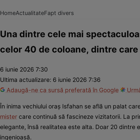
Home
Actualitate
Fapt divers
Una dintre cele mai spectaculoase
celor 40 de coloane, dintre care
6 iunie 2026 7:30
Ultima actualizare:
6 iunie 2026 7:36
Adaugă-ne ca sursă preferată în Google
Urmă
În inima vechiului oraș Isfahan se află un palat car
mister
care continuă să fascineze vizitatorii. La p
elegante, însă realitatea este alta. Doar 20 dintre el
ingenioasă.