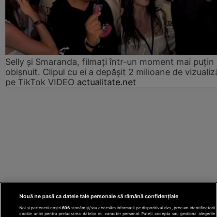
Selly și Smaranda, filmați într-un moment mai puțin
obișnuit. Clipul cu ei a depășit 2 milioane de vizualiz
pe TikTok VIDEO
actualitate.net
Nouă ne pasă ca datele tale personale să rămână confidențiale
Noi și partenerii noștri
606
stocăm și/sau accesăm informații pe dispozitivul dvs., precum identificatorii
cookie unici pentru prelucrarea datelor cu caracter personal. Puteți accepta sau gestiona alegerile