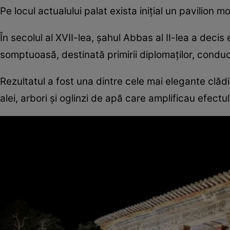
Pe locul actualului palat exista inițial un pavilion mod
În secolul al XVII-lea, șahul Abbas al II-lea a deci
somptuoasă, destinată primirii diplomaților, conducăto
Rezultatul a fost una dintre cele mai elegante clădi
alei, arbori și oglinzi de apă care amplificau efectu