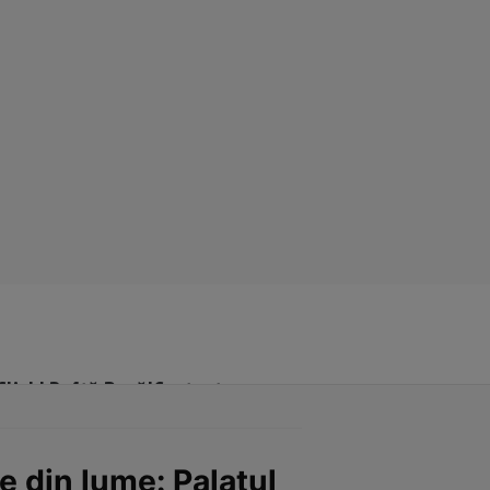
Click! Poftă Bună!
Contact
e din lume: Palatul