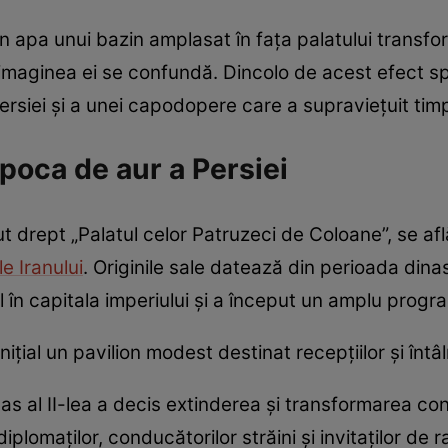
n apa unui bazin amplasat în fața palatului transfor
și imaginea ei se confundă. Dincolo de acest efect
rsiei și a unei capodopere care a supraviețuit timp
poca de aur a Persiei
 drept „Palatul celor Patruzeci de Coloane”, se află
le Iranului
. Originile sale datează din perioada dina
 în capitala imperiului și a început un amplu prog
nițial un pavilion modest destinat recepțiilor și întâlni
bas al II-lea a decis extinderea și transformarea con
plomaților, conducătorilor străini și invitaților de ra