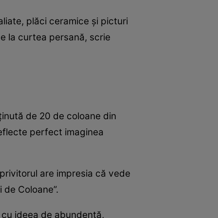
iate, plăci ceramice și picturi
de la curtea persană, scrie
sținută de 20 de coloane din
reflecte perfect imaginea
 privitorul are impresia că vede
i de Coloane”.
at cu ideea de abundență,