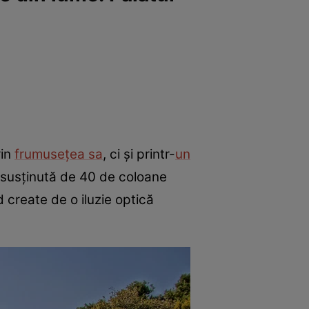
rin
frumusețea sa
, ci și printr-
un
e susținută de 40 de coloane
nd create de o iluzie optică