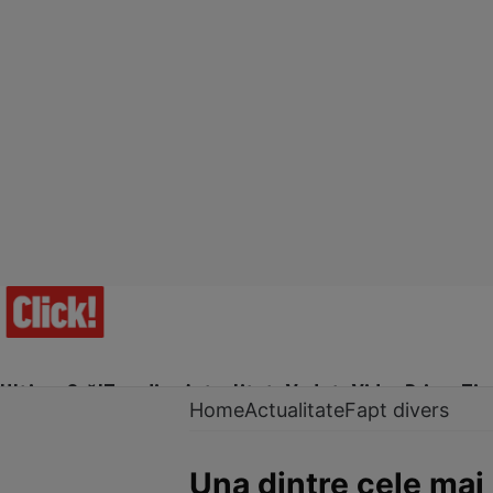
Ultima Oră!
Trending
Actualitate
Vedete
Video
Prime Ti
Home
Actualitate
Fapt divers
Una dintre cele mai 