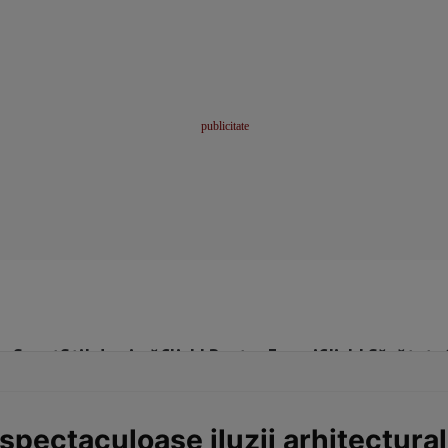
me
Sport
Stil de viață
Click! Pentru Femei
Click! Sănătate
spectaculoase iluzii arhitectural