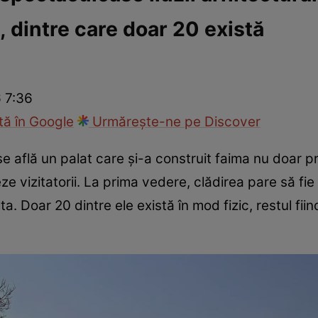
 dintre care doar 20 există
ie
Național
Sport
6 7:36
ă în Google
Urmărește-ne pe Discover
se află un palat care și-a construit faima nu doar p
e vizitatorii. La prima vedere, clădirea pare să fi
ta. Doar 20 dintre ele există în mod fizic, restul fii