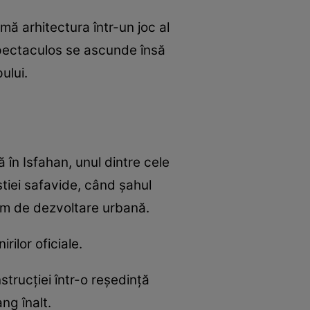
mă arhitectura într-un joc al
 spectaculos se ascunde însă
ului.
 în Isfahan, unul dintre cele
stiei safavide, când șahul
ram de dezvoltare urbană.
rilor oficiale.
strucției într-o reședință
ng înalt.