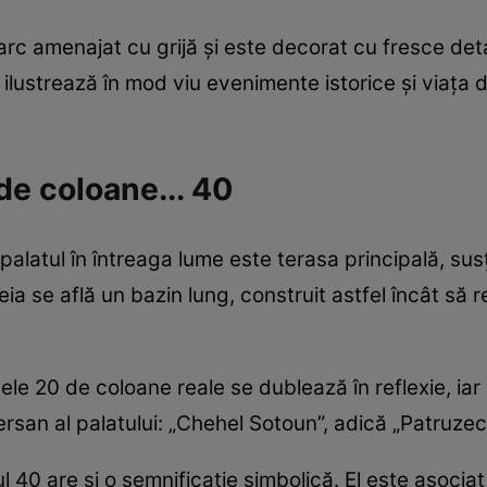
rc amenajat cu grijă și este decorat cu fresce detal
ilustrează în mod viu evenimente istorice și viața 
e coloane... 40
palatul în întreaga lume este terasa principală, su
ia se află un bazin lung, construit astfel încât să 
cele 20 de coloane reale se dublează în reflexie, iar
ersan al palatului: „Chehel Sotoun”, adică „Patruzec
 40 are și o semnificație simbolică. El este asoci