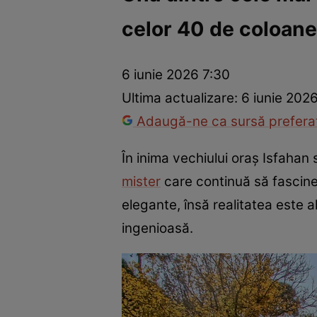
celor 40 de coloane,
Război Ucraina-Rusia
Internațional
Fapt divers
Tehnolog
6 iunie 2026 7:30
Ultima actualizare:
6 iunie 202
Adaugă-ne ca sursă preferat
În inima vechiului oraș Isfahan 
mister
care continuă să fascinez
elegante, însă realitatea este al
ingenioasă.