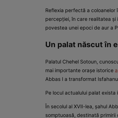
Reflexia perfectă a coloanelor î
percepției, în care realitatea 
povestea unei epoci de aur a Pe
Un palat născut în e
Palatul Chehel Sotoun, cunoscut
mai importante orașe istorice
a
Abbas I a transformat Isfahanul
Pe locul actualului palat exista i
În secolul al XVII-lea, șahul Ab
somptuoasă, destinată primirii di