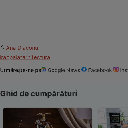
Ana Diaconu
iran
palat
arhitectura
Urmărește-ne pe
Google News
Facebook
In
Ghid de cumpărături