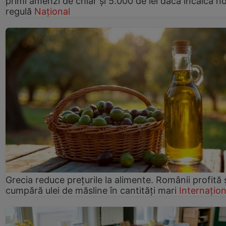
primi amenzi de chiar și 5.000 de lei dacă încalcă n
regulă
Național
Grecia reduce prețurile la alimente. Românii profită 
cumpără ulei de măsline în cantități mari
Internațion