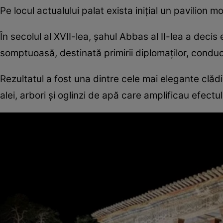
Pe locul actualului palat exista inițial un pavilion mod
În secolul al XVII-lea, șahul Abbas al II-lea a deci
somptuoasă, destinată primirii diplomaților, conducăto
Rezultatul a fost una dintre cele mai elegante clădi
alei, arbori și oglinzi de apă care amplificau efectu