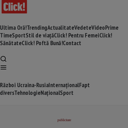
Ultima Oră!
Trending
Actualitate
Vedete
Video
Prime
Time
Sport
Stil de viață
Click! Pentru Femei
Click!
Sănătate
Click! Poftă Bună!
Contact
Război Ucraina-Rusia
Internațional
Fapt
divers
Tehnologie
Național
Sport