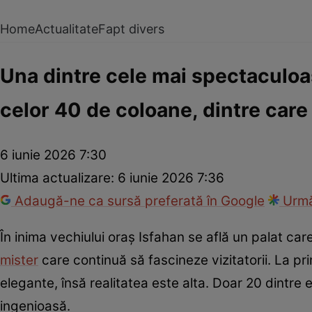
Home
Actualitate
Fapt divers
Una dintre cele mai spectaculoase
celor 40 de coloane, dintre care
6 iunie 2026 7:30
Ultima actualizare:
6 iunie 2026 7:36
Adaugă-ne ca sursă preferată în Google
Urmă
În inima vechiului oraș Isfahan se află un palat car
mister
care continuă să fascineze vizitatorii. La p
elegante, însă realitatea este alta. Doar 20 dintre el
ingenioasă.