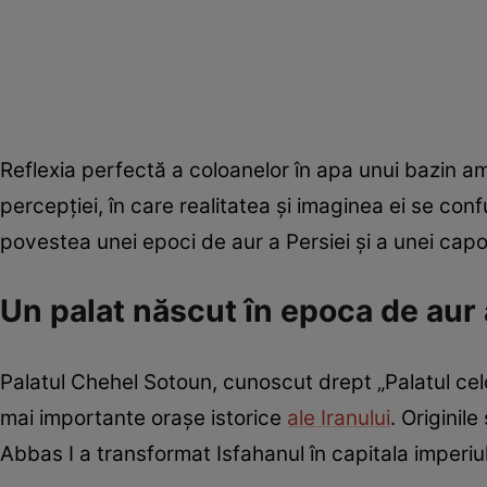
Reflexia perfectă a coloanelor în apa unui bazin amp
percepției, în care realitatea și imaginea ei se c
povestea unei epoci de aur a Persiei și a unei capo
Un palat născut în epoca de aur 
Palatul Chehel Sotoun, cunoscut drept „Palatul celo
mai importante orașe istorice
ale Iranului
. Originil
Abbas I a transformat Isfahanul în capitala imperi