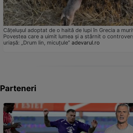
Cățelușul adoptat de o haită de lupi în Grecia a muri
Povestea care a uimit lumea și a stârnit o controver
uriașă: „Drum lin, micuțule”
adevarul.ro
Parteneri