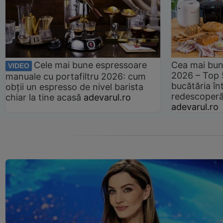
Cele mai bune espressoare
Cea mai bun
VIDEO
2026 – Top 
manuale cu portafiltru 2026: cum
bucătăria înt
obții un espresso de nivel barista
redescoperă 
chiar la tine acasă
adevarul.ro
adevarul.ro