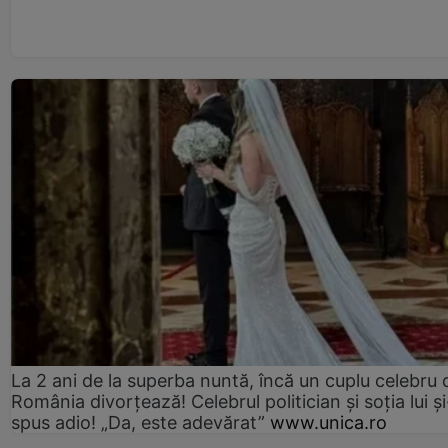
La 2 ani de la superba nuntă, încă un cuplu celebru 
România divorțează! Celebrul politician și soția lui ș
spus adio! „Da, este adevărat”
www.unica.ro