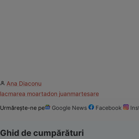
Ana Diaconu
lac
marea moarta
don juan
marte
sare
Urmărește-ne pe
Google News
Facebook
In
Ghid de cumpărături