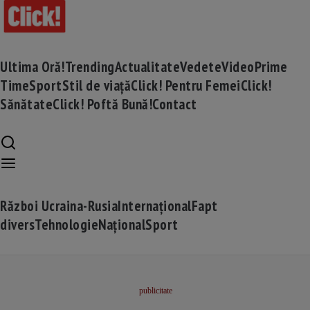
Ultima Oră!
Trending
Actualitate
Vedete
Video
Prime
Time
Sport
Stil de viață
Click! Pentru Femei
Click!
Sănătate
Click! Poftă Bună!
Contact
Război Ucraina-Rusia
Internațional
Fapt
divers
Tehnologie
Național
Sport