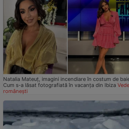
Natalia Mateuț, imagini incendiare în costum de bai
Cum s-a lăsat fotografiată în vacanța din Ibiza
Vede
românești