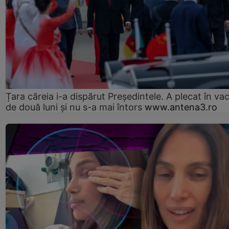
Țara căreia i-a dispărut Președintele. A plecat în va
de două luni și nu s-a mai întors
www.antena3.ro