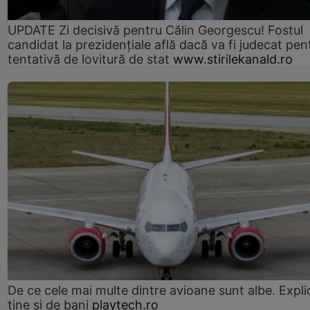
UPDATE Zi decisivă pentru Călin Georgescu! Fostul
candidat la prezidențiale află dacă va fi judecat pen
tentativă de lovitură de stat
www.stirilekanald.ro
De ce cele mai multe dintre avioane sunt albe. Expli
ține și de bani
playtech.ro