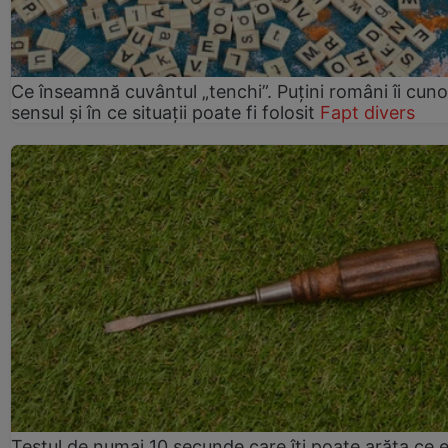
Ce înseamnă cuvântul „tenchi”. Puțini români îi cun
sensul și în ce situații poate fi folosit
Fapt divers
Testul de numai 10 secunde care îți poate arăta ce 