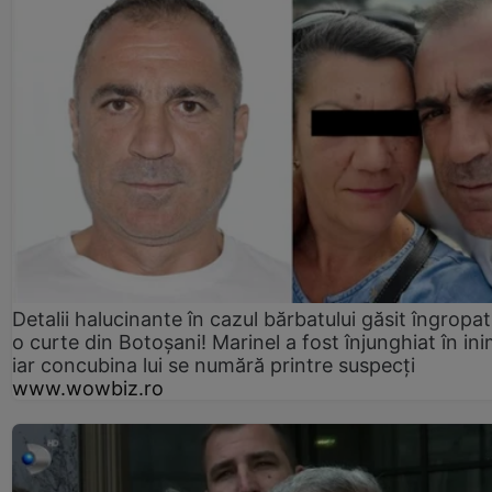
Detalii halucinante în cazul bărbatului găsit îngropat
o curte din Botoșani! Marinel a fost înjunghiat în ini
iar concubina lui se numără printre suspecți
www.wowbiz.ro