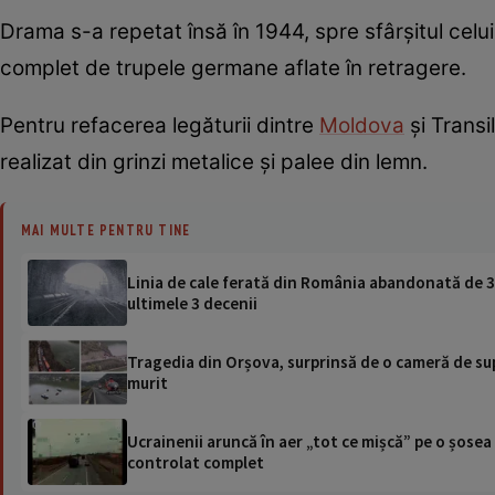
Drama s-a repetat însă în 1944, spre sfârșitul celu
complet de trupele germane aflate în retragere.
Pentru refacerea legăturii dintre
Moldova
și Transi
realizat din grinzi metalice și palee din lemn.
MAI MULTE PENTRU TINE
Linia de cale ferată din România abandonată de 35
ultimele 3 decenii
Tragedia din Orșova, surprinsă de o cameră de su
murit
Ucrainenii aruncă în aer „tot ce mișcă” pe o șose
controlat complet