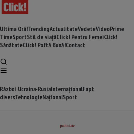
Ultima Oră!
Trending
Actualitate
Vedete
Video
Prime
Time
Sport
Stil de viață
Click! Pentru Femei
Click!
Sănătate
Click! Poftă Bună!
Contact
Război Ucraina-Rusia
Internațional
Fapt
divers
Tehnologie
Național
Sport