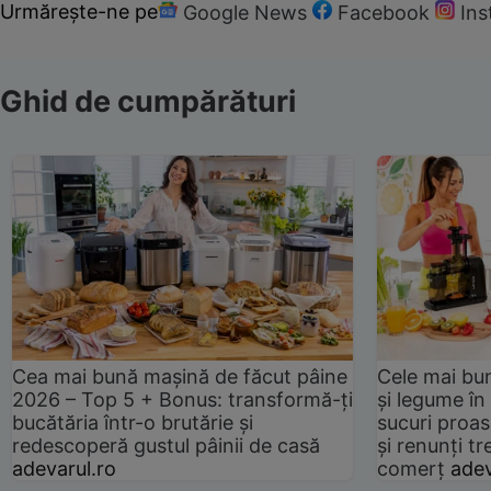
Urmărește-ne pe
Google News
Facebook
In
Ghid de cumpărături
Cea mai bună mașină de făcut pâine
Cele mai bu
2026 – Top 5 + Bonus: transformă-ți
și legume în
bucătăria într-o brutărie și
sucuri proas
redescoperă gustul pâinii de casă
și renunți tr
adevarul.ro
comerț
adev