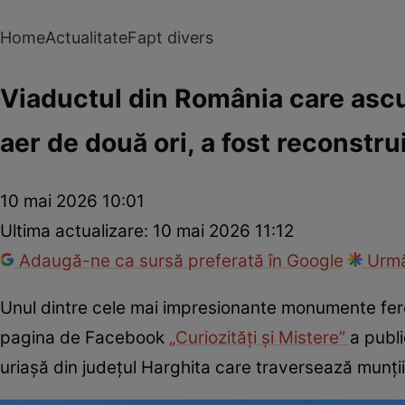
Home
Actualitate
Fapt divers
Viaductul din România care asc
aer de două ori, a fost reconstrui
10 mai 2026 10:01
Ultima actualizare:
10 mai 2026 11:12
Adaugă-ne ca sursă preferată în Google
Urmă
Unul dintre cele mai impresionante monumente fero
pagina de Facebook
„Curiozități și Mistere”
a publ
uriașă din județul Harghita care traversează munți