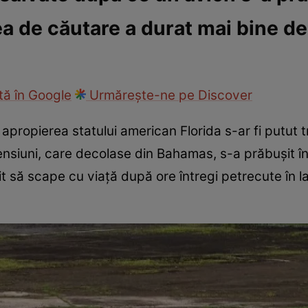
a de căutare a durat mai bine de
ie
Național
Sport
ă în Google
Urmărește-ne pe Discover
 apropierea statului american Florida s-ar fi putut 
ensiuni, care decolase din Bahamas, s-a prăbușit în 
it să scape cu viață după ore întregi petrecute în l