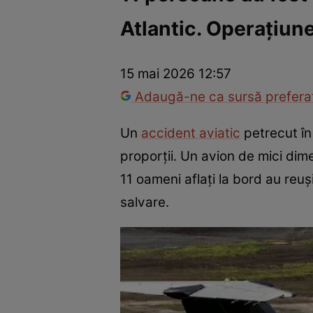
Atlantic. Operațiune
Război Ucraina-Rusia
Internațional
Fapt divers
Tehnolog
15 mai 2026 12:57
Adaugă-ne ca sursă preferat
Un
accident aviatic
petrecut în
proporții. Un avion de mici dim
11 oameni aflați la bord au reuș
salvare.