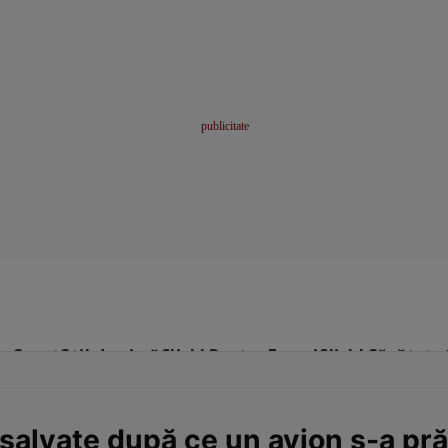
me
Sport
Stil de viață
Click! Pentru Femei
Click! Sănătate
 salvate după ce un avion s-a pr