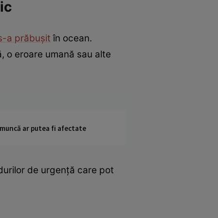
ic
s-a prăbușit
în ocean.
ă, o eroare umană sau alte
 muncă ar putea fi afectate
durilor de urgență care pot