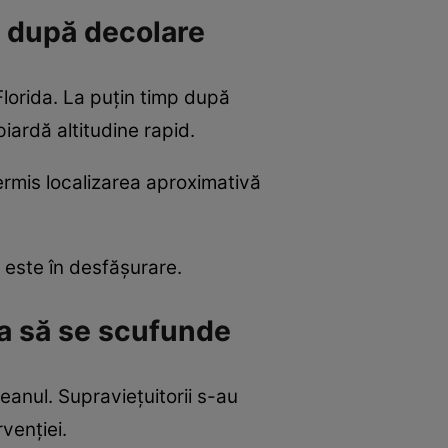
p după decolare
Florida. La puțin timp după
iardă altitudine rapid.
ermis localizarea aproximativă
 este în desfășurare.
ta să se scufunde
eanul. Supraviețuitorii s-au
rvenției.