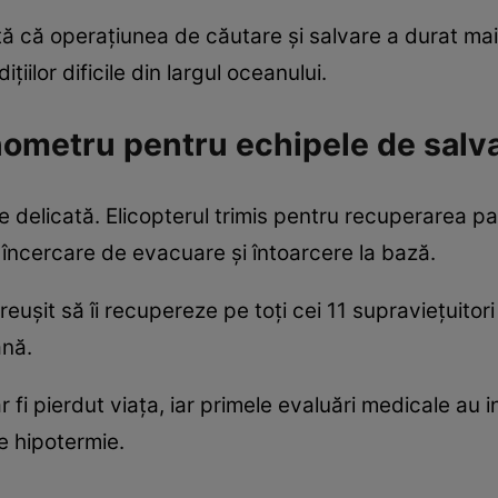
 că operațiunea de căutare și salvare a durat mai 
iilor dificile din largul oceanului.
nometru pentru echipele de salv
e delicată. Elicopterul trimis pentru recuperarea pa
 încercare de evacuare și întoarcere la bază.
eușit să îi recupereze pe toți cei 11 supraviețuitori 
ană.
 fi pierdut viața, iar primele evaluări medicale au i
e hipotermie.