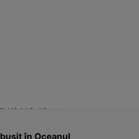
Click! Poftă Bună!
Contact
ăbușit în Oceanul