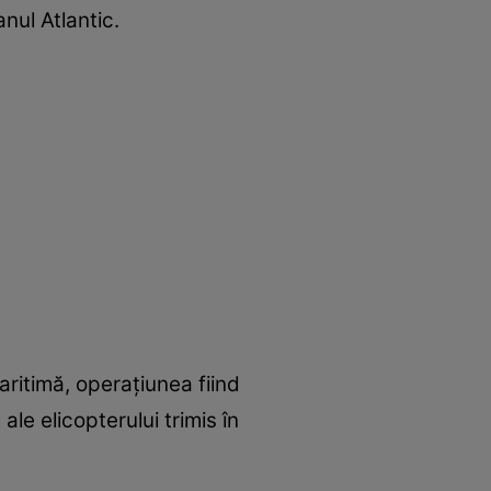
nul Atlantic.
aritimă, operațiunea fiind
le elicopterului trimis în