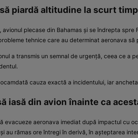
să piardă altitudine la scurt tim
re, avionul plecase din Bahamas și se îndrepta spre 
t probleme tehnice care au determinat aeronava să p
ionul a transmis un semnal de urgență, ceea ce a p
dentul.
eocamdată cauza exactă a incidentului, iar ancheta
să iasă din avion înainte ca aces
it să evacueze aeronava imediat după impactul cu oc
 și au rămas ore întregi în derivă, în așteptarea inte