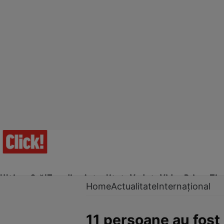
Ultima Oră!
Trending
Actualitate
Vedete
Video
Prime Ti
Home
Actualitate
Internațional
11 persoane au fost