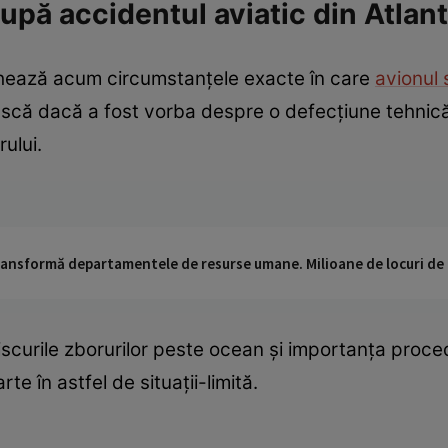
pă accidentul aviatic din Atlant
ghează acum circumstanțele exacte în care
avionul 
ească dacă a fost vorba despre o defecțiune tehnic
ului.
 transformă departamentele de resurse umane. Milioane de locuri de
iscurile zborurilor peste ocean și importanța proce
te în astfel de situații-limită.