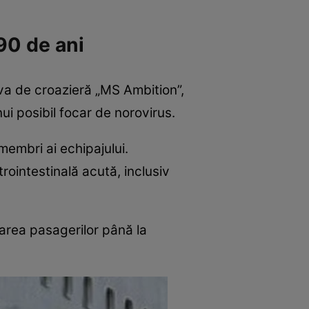
90 de ani
ava de croazieră „MS Ambition”,
ui posibil focar de norovirus.
membri ai echipajului.
ointestinală acută, inclusiv
carea pasagerilor până la