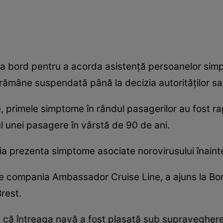
la bord pentru a acorda asistență persoanelor sim
rămâne suspendată până la decizia autorităților sa
de, primele simptome în rândul pasagerilor au fost ra
 unei pasagere în vârstă de 90 de ani.
meia prezenta simptome asociate norovirusului înain
e compania Ambassador Cruise Line, a ajuns la Bor
Brest.
că întreaga navă a fost plasată sub supraveghere s