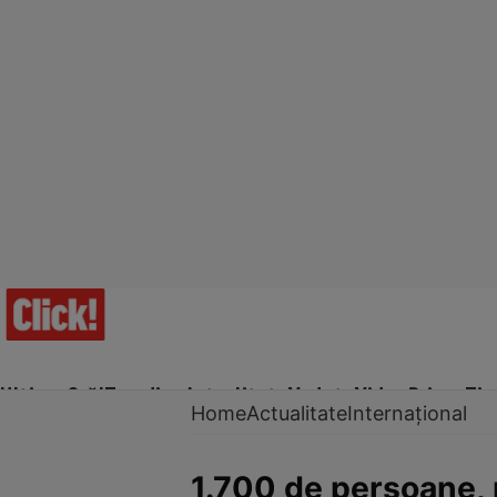
Ultima Oră!
Trending
Actualitate
Vedete
Video
Prime Ti
Home
Actualitate
Internațional
1.700 de persoane, 