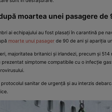
itare sunt în desfășurare.
 după moartea unei pasagere de 
ri ai echipajului au fost plasați în carantină pe n
după
moarte unui pasager
de 90 de ani și apariția un
i, majoritatea britanici și irlandezi, precum și 514 
prezentat simptome compatibile cu o infecție gastr
rovirusului.
t protocolul sanitar de urgență și au interzis debar
ice.