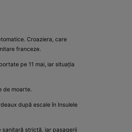
ptomatice. Croaziera, care
nitare franceze.
portate pe 11 mai, iar situația
te de moarte.
deaux după escale în Insulele
anitară strictă, iar pasagerii