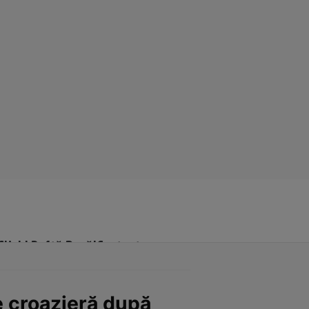
Click! Poftă Bună!
Contact
e croazieră după