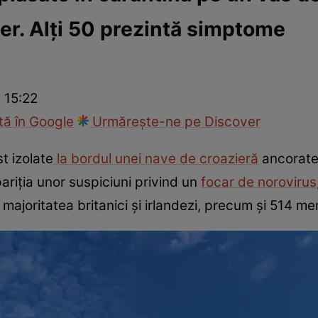
r. Alți 50 prezintă simptome
ie
Național
Sport
 15:22
ă în Google
Urmărește-ne pe Discover
t izolate
la bordul unei nave de croazieră
ancorate
ariția unor suspiciuni privind un
focar de norovirus
majoritatea britanici și irlandezi, precum și 514 mem