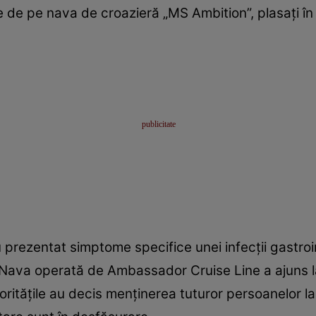
de pe nava de croazieră „MS Ambition”, plasați în 
rezentat simptome specifice unei infecții gastroin
e. Nava operată de Ambassador Cruise Line a ajuns 
toritățile au decis menținerea tuturor persoanelor l