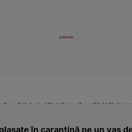
me
Sport
Stil de viață
Click! Pentru Femei
Click! Sănătate
plasate în carantină pe un vas d