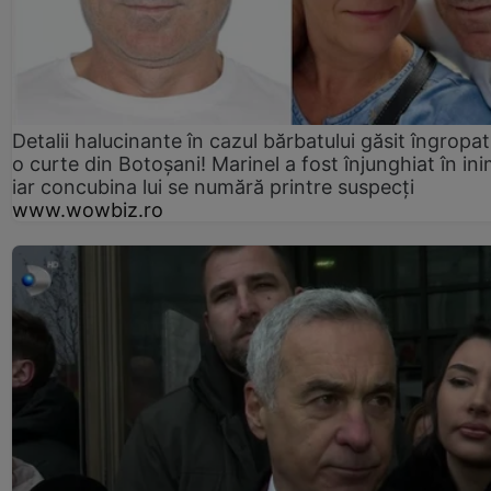
Detalii halucinante în cazul bărbatului găsit îngropat
o curte din Botoșani! Marinel a fost înjunghiat în ini
iar concubina lui se numără printre suspecți
www.wowbiz.ro