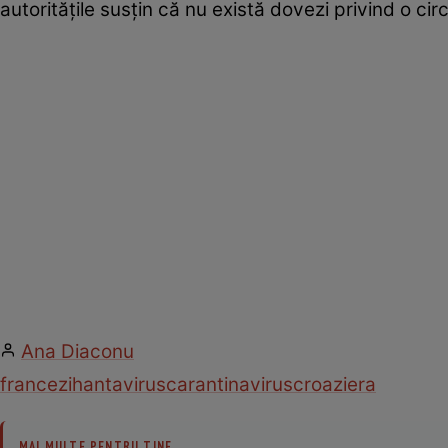
autoritățile susțin că nu există dovezi privind o circ
Ana Diaconu
francezi
hantavirus
carantina
virus
croaziera
MAI MULTE PENTRU TINE