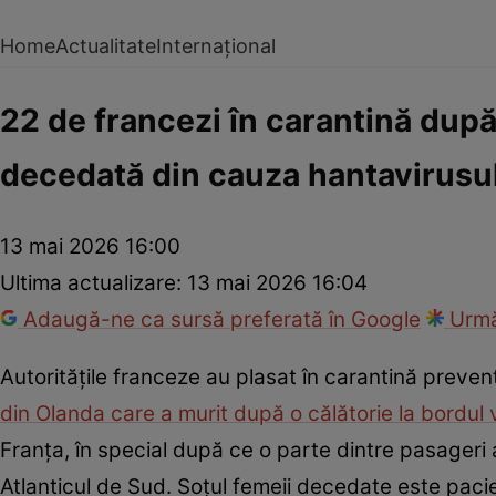
Home
Actualitate
Internațional
22 de francezi în carantină după
decedată din cauza hantavirusu
13 mai 2026 16:00
Ultima actualizare:
13 mai 2026 16:04
Adaugă-ne ca sursă preferată în Google
Urmă
Autoritățile franceze au plasat în carantină preve
din Olanda care a murit după o călătorie la bordul
Franța, în special după ce o parte dintre pasageri au
Atlanticul de Sud. Soțul femeii decedate este paci