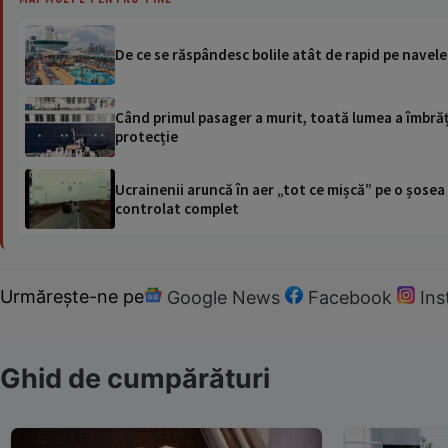
De ce se răspândesc bolile atât de rapid pe navele
Când primul pasager a murit, toată lumea a îmbrăți
protecție
Ucrainenii aruncă în aer „tot ce mișcă” pe o șose
controlat complet
Urmărește-ne pe
Google News
Facebook
In
Ghid de cumpărături