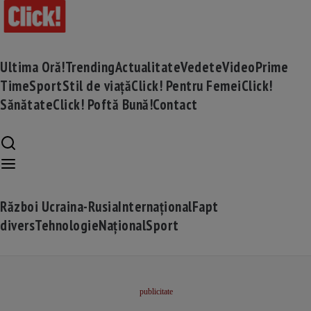
Ultima Oră!
Trending
Actualitate
Vedete
Video
Prime
Time
Sport
Stil de viață
Click! Pentru Femei
Click!
Sănătate
Click! Poftă Bună!
Contact
Război Ucraina-Rusia
Internațional
Fapt
divers
Tehnologie
Național
Sport