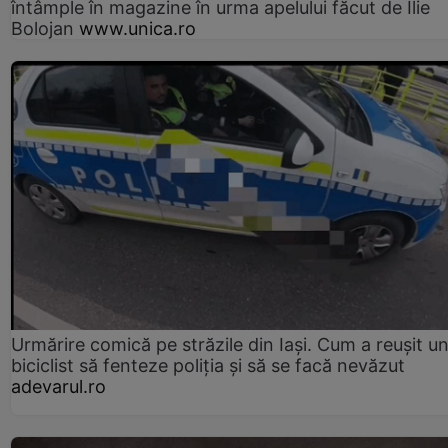
întâmple în magazine în urma apelului făcut de Ilie
Bolojan
www.unica.ro
Urmărire comică pe străzile din Iași. Cum a reușit u
biciclist să fenteze poliția și să se facă nevăzut
adevarul.ro