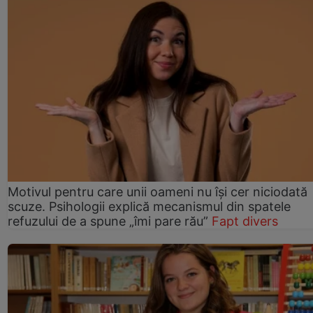
Motivul pentru care unii oameni nu își cer niciodată
scuze. Psihologii explică mecanismul din spatele
refuzului de a spune „îmi pare rău”
Fapt divers