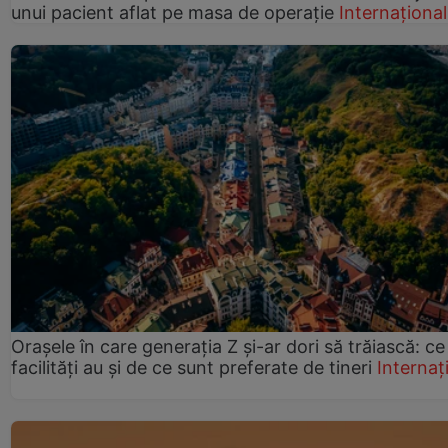
unui pacient aflat pe masa de operație
Internațional
Orașele în care generația Z și-ar dori să trăiască: ce
facilități au și de ce sunt preferate de tineri
Internaț