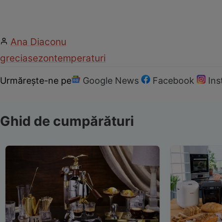
Ana Diaconu
grecia
sezon
temperaturi
Urmărește-ne pe
Google News
Facebook
In
Ghid de cumpărături