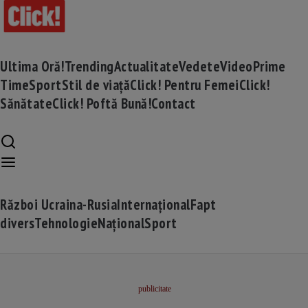
Ultima Oră!
Trending
Actualitate
Vedete
Video
Prime
Time
Sport
Stil de viață
Click! Pentru Femei
Click!
Sănătate
Click! Poftă Bună!
Contact
Război Ucraina-Rusia
Internațional
Fapt
divers
Tehnologie
Național
Sport