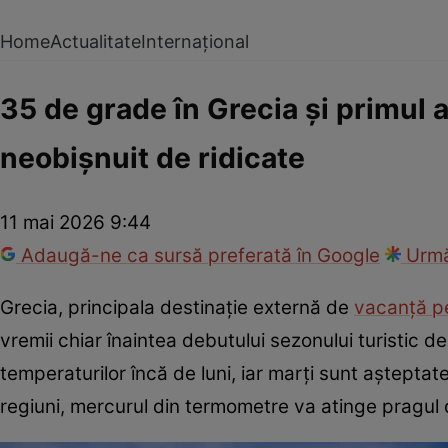
Home
Actualitate
Internațional
35 de grade în Grecia și primul
neobișnuit de ridicate
11 mai 2026 9:44
Adaugă-ne ca sursă preferată în Google
Urmă
Grecia, principala destinație externă de
vacanță p
vremii chiar înaintea debutului sezonului turistic d
temperaturilor încă de luni, iar marți sunt aștepta
regiuni, mercurul din termometre va atinge pragul d