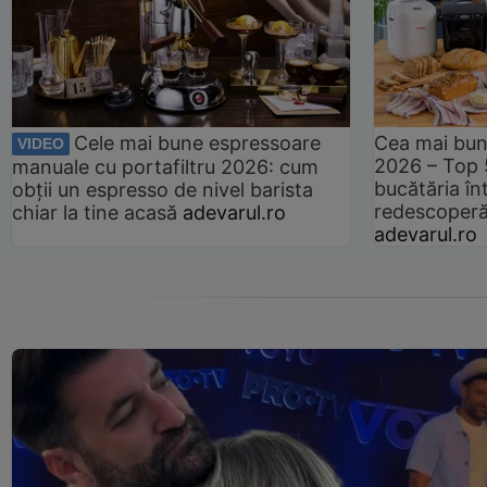
Cele mai bune espressoare
Cea mai bun
VIDEO
2026 – Top 
manuale cu portafiltru 2026: cum
bucătăria înt
obții un espresso de nivel barista
redescoperă 
chiar la tine acasă
adevarul.ro
adevarul.ro