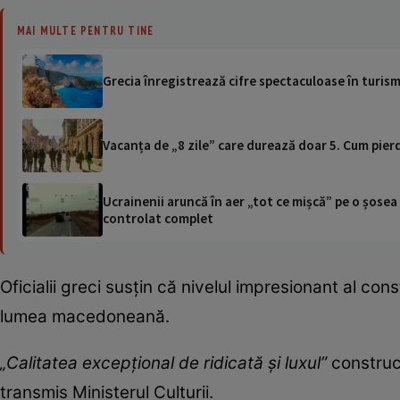
MAI MULTE PENTRU TINE
Grecia înregistrează cifre spectaculoase în turism 
Vacanța de „8 zile” care durează doar 5. Cum pierd 
Ucrainenii aruncă în aer „tot ce mișcă” pe o șose
controlat complet
Oficialii greci susțin că nivelul impresionant al co
lumea macedoneană.
„Calitatea excepțional de ridicată și luxul”
construcț
transmis Ministerul Culturii.