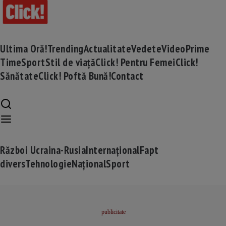
Ultima Oră!
Trending
Actualitate
Vedete
Video
Prime
Time
Sport
Stil de viață
Click! Pentru Femei
Click!
Sănătate
Click! Poftă Bună!
Contact
Război Ucraina-Rusia
Internațional
Fapt
divers
Tehnologie
Național
Sport