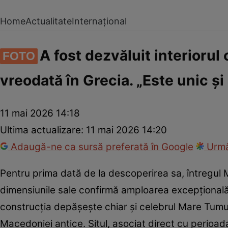
Home
Actualitate
Internațional
A fost dezvăluit interioru
FOTO
vreodată în Grecia. „Este unic și
11 mai 2026 14:18
Ultima actualizare:
11 mai 2026 14:20
Adaugă-ne ca sursă preferată în Google
Urmă
Pentru prima dată de la descoperirea sa, întregul M
dimensiunile sale confirmă amploarea excepțional
construcția depășește chiar și celebrul Mare Tumul
Macedoniei antice. Situl, asociat direct cu perioada