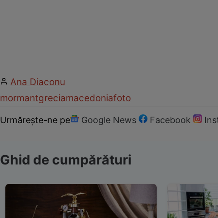
Ana Diaconu
mormant
grecia
macedonia
foto
Urmărește-ne pe
Google News
Facebook
In
Ghid de cumpărături