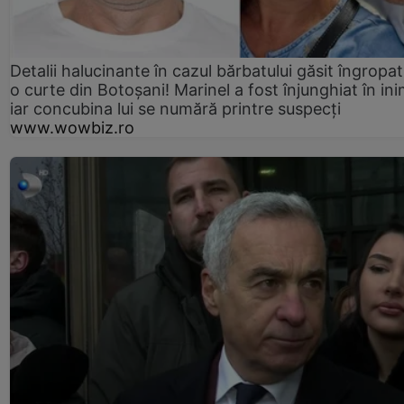
Detalii halucinante în cazul bărbatului găsit îngropat
o curte din Botoșani! Marinel a fost înjunghiat în ini
iar concubina lui se numără printre suspecți
www.wowbiz.ro