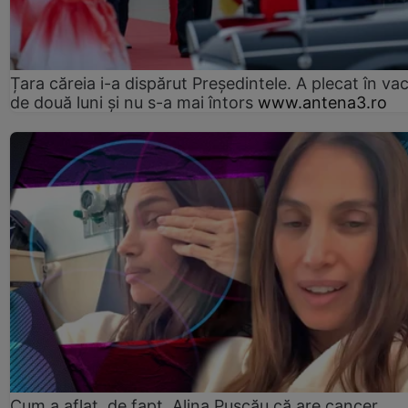
Țara căreia i-a dispărut Președintele. A plecat în va
de două luni și nu s-a mai întors
www.antena3.ro
Cum a aflat, de fapt, Alina Pușcău că are cancer.