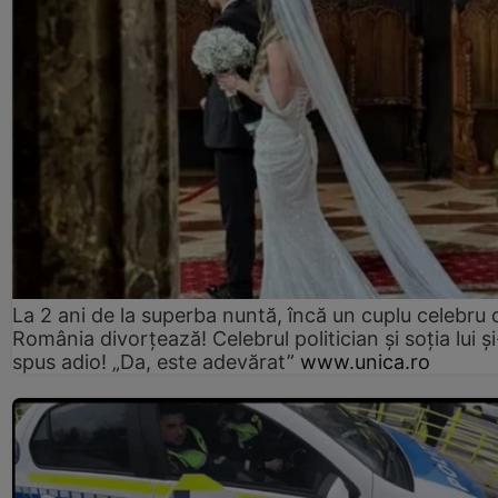
La 2 ani de la superba nuntă, încă un cuplu celebru 
România divorțează! Celebrul politician și soția lui ș
spus adio! „Da, este adevărat”
www.unica.ro