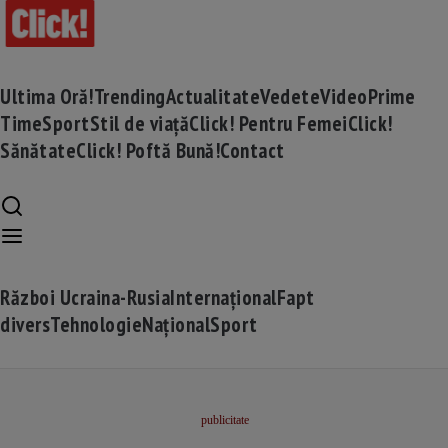
Ultima Oră!
Trending
Actualitate
Vedete
Video
Prime
Time
Sport
Stil de viață
Click! Pentru Femei
Click!
Sănătate
Click! Poftă Bună!
Contact
Război Ucraina-Rusia
Internațional
Fapt
divers
Tehnologie
Național
Sport