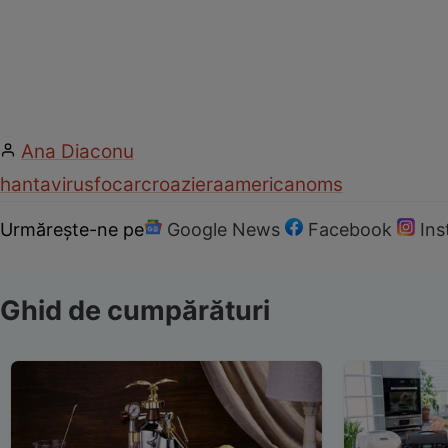
Ana Diaconu
hantavirus
focar
croaziera
american
oms
Urmărește-ne pe
Google News
Facebook
In
Ghid de cumpărături