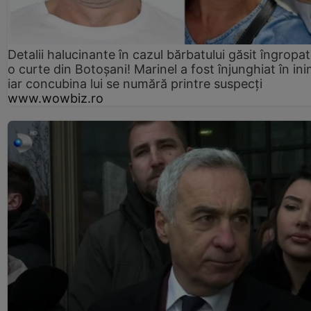
Detalii halucinante în cazul bărbatului găsit îngropat
o curte din Botoșani! Marinel a fost înjunghiat în ini
iar concubina lui se numără printre suspecți
www.wowbiz.ro