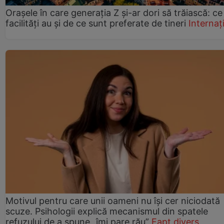
Orașele în care generația Z și-ar dori să trăiască: ce
facilități au și de ce sunt preferate de tineri
Internaț
Motivul pentru care unii oameni nu își cer niciodată
scuze. Psihologii explică mecanismul din spatele
refuzului de a spune „îmi pare rău”
Fapt divers