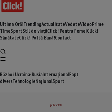
Ultima Oră!
Trending
Actualitate
Vedete
Video
Prime
Time
Sport
Stil de viață
Click! Pentru Femei
Click!
Sănătate
Click! Poftă Bună!
Contact
Război Ucraina-Rusia
Internațional
Fapt
divers
Tehnologie
Național
Sport