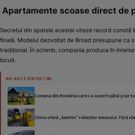
Apartamente scoase direct de pe
Secretul din spatele acestei viteze record constă în
finală. Modelul dezvoltat de Broad presupune ca stru
tradițional. În schimb, compania produce în interio
locuit.
MAI MULTE PENTRU TINE
Comuna din România care i-a cucerit până și pe tu
China oferă „buletin” roboților umanoizi. Fără ide