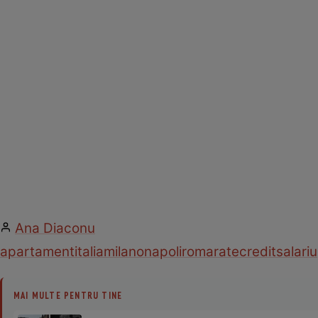
Ana Diaconu
apartament
italia
milano
napoli
roma
rate
credit
salariu
MAI MULTE PENTRU TINE