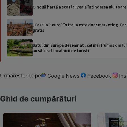
O nouă hartă a scos la iveală întinderea uluitoar
„Casa la 1 euro” în Italia este doar marketing. Fact
gratis
Satul din Europa desemnat „cel mai frumos din lum
au săturat localnicii de turiști
Urmărește-ne pe
Google News
Facebook
In
Ghid de cumpărături