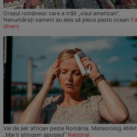
Orașul românesc care a trăit „visul american”.
Nenumărați oameni au ales să plece peste ocean
Fa
divers
Val de aer african peste România. Meteorolog ANM
„Marți atingem apogeul”
Național