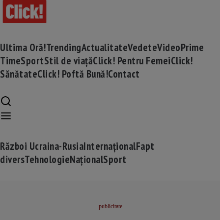
Ultima Oră!
Trending
Actualitate
Vedete
Video
Prime
Time
Sport
Stil de viață
Click! Pentru Femei
Click!
Sănătate
Click! Poftă Bună!
Contact
Război Ucraina-Rusia
Internațional
Fapt
divers
Tehnologie
Național
Sport