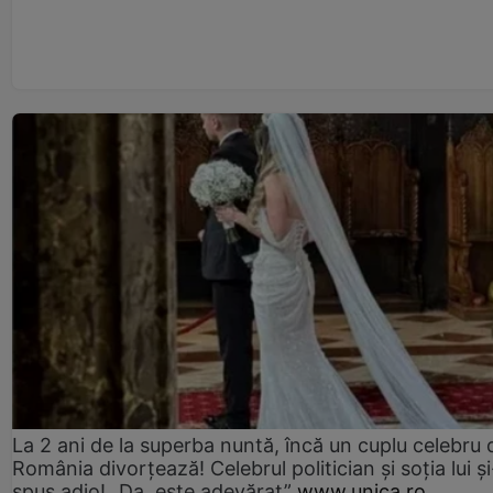
La 2 ani de la superba nuntă, încă un cuplu celebru 
România divorțează! Celebrul politician și soția lui ș
spus adio! „Da, este adevărat”
www.unica.ro