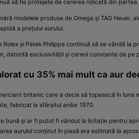
nuă să fie protejate de cererea ridicată din partea 
umără modelele produse de Omega și TAG Heuer, ale
pidă a prețului aurului.
 Rolex și Patek Philippe continuă să se vândă la pr
n, datorită exclusivității și cererii constante de pe 
orat cu 35% mai mult ca aur decât
merciant britanic care a decis să topească în lun
e, fabricat la sfârșitul anilor 1970.
te bună și ar fi putut fi vândut la licitație pentru a
area aurului conținut în piesă era estimată la aproxi