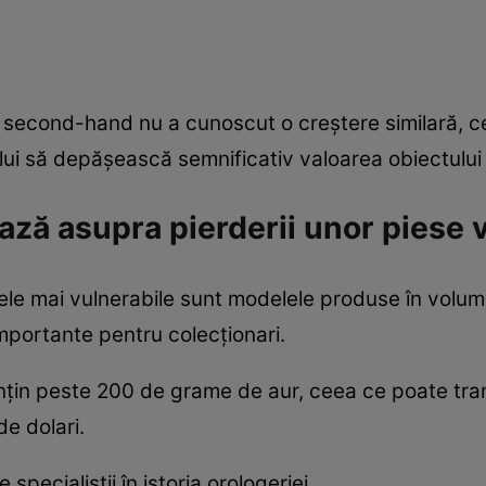
or second-hand nu a cunoscut o creștere similară, c
ui să depășească semnificativ valoarea obiectului î
ează asupra pierderii unor piese 
cele mai vulnerabile sunt modelele produse în volum
importante pentru colecționari.
nțin peste 200 de grame de aur, ceea ce poate tran
de dolari.
specialiștii în istoria orologeriei.