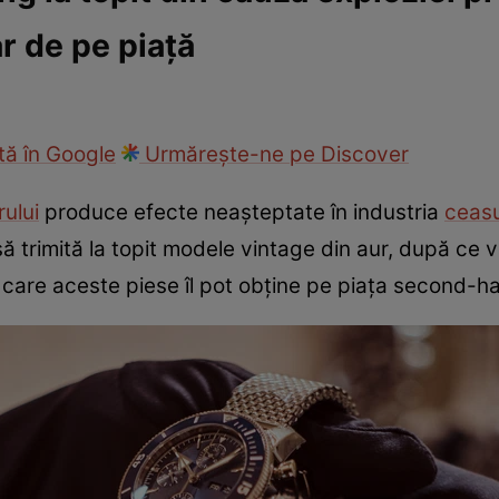
r de pe piață
ie
Național
Sport
ă în Google
Urmărește-ne pe Discover
rului
produce efecte neașteptate în industria
ceasu
să trimită la topit modele vintage din aur, după ce 
care aceste piese îl pot obține pe piața second-h