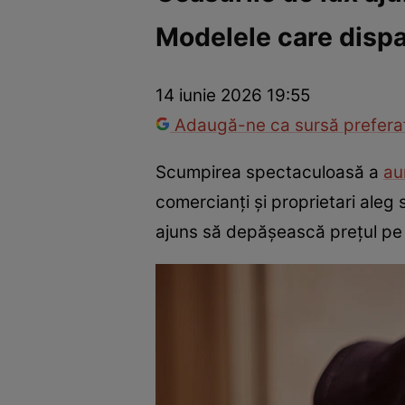
Modelele care dispa
Război Ucraina-Rusia
Internațional
Fapt divers
Tehnolog
14 iunie 2026 19:55
Adaugă-ne ca sursă preferat
Scumpirea spectaculoasă a
au
comercianți și proprietari aleg 
ajuns să depășească prețul pe 