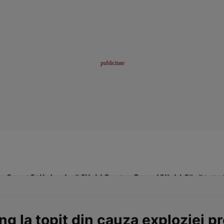
me
Sport
Stil de viață
Click! Pentru Femei
Click! Sănătate
ng la topit din cauza exploziei pr