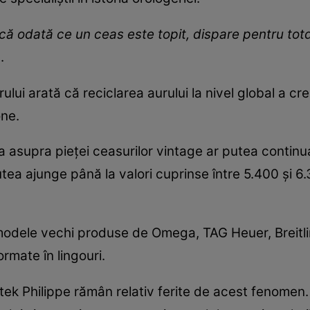
u că odată ce un ceas este topit, dispare pentru to
.
rului arată că reciclarea aurului la nivel global a cr
one.
a asupra pieței ceasurilor vintage ar putea contin
utea ajunge până la valori cuprinse între 5.400 și 6
modele vechi produse de Omega, TAG Heuer, Breitlin
ormate în lingouri.
tek Philippe rămân relativ ferite de acest fenomen. 