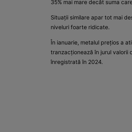
35% mai mare decât suma care p
Situații similare apar tot mai d
niveluri foarte ridicate.
În ianuarie, metalul prețios a a
tranzacționează în jurul valori
înregistrată în 2024.