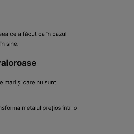
eea ce a făcut ca în cazul
n sine.
valoroase
e mari și care nu sunt
sforma metalul prețios într-o