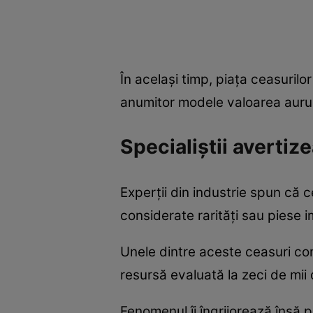
În același timp, piața ceasuril
anumitor modele valoarea aurul
Specialiștii avertiz
Experții din industrie spun că 
considerate rarități sau piese 
Unele dintre aceste ceasuri co
resursă evaluată la zeci de mii 
Fenomenul îi îngrijorează însă pe 