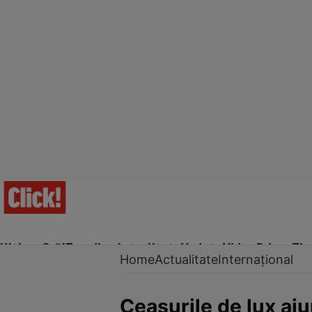
Ultima Oră!
Trending
Actualitate
Vedete
Video
Prime Ti
Home
Actualitate
Internațional
Ceasurile de lux aju