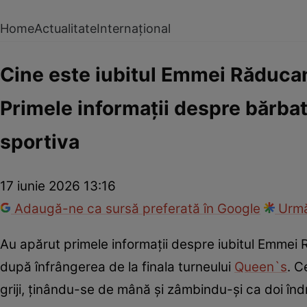
Home
Actualitate
Internațional
Cine este iubitul Emmei Răducanu
Primele informații despre bărbat
sportiva
17 iunie 2026 13:16
Adaugă-ne ca sursă preferată în Google
Urmă
Au apărut primele informații despre iubitul Emmei
după înfrângerea de la finala turneului
Queen`s
. C
griji, ținându-se de mână și zâmbindu-și ca doi îndr