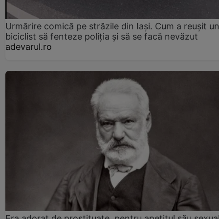
Urmărire comică pe străzile din Iași. Cum a reușit u
biciclist să fenteze poliția și să se facă nevăzut
adevarul.ro
Era adorat de prostituate, pentru apetitul său sexua