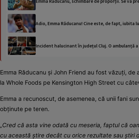
Emma Răducanu, schimbare de proporții. Se va pre
Adio, Emma Răducanu! Cine este, de fapt, iubita l
Incident halucinant în județul Cluj. O ambulanță 
Emma Răducanu și John Friend au fost văzuți, de
la Whole Foods pe Kensington High Street cu câte
Emma a recunoscut, de asemenea, că unii fani sunt
obținute pe teren.
„Cred că asta vine odată cu meseria, faptul că oame
cu această știre decât cu orice rezultate sau știri 