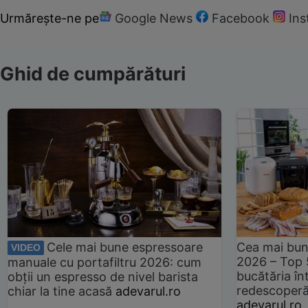
Urmărește-ne pe
Google News
Facebook
In
Ghid de cumpărături
Cele mai bune espressoare
Cea mai bun
VIDEO
2026 – Top 
manuale cu portafiltru 2026: cum
bucătăria înt
obții un espresso de nivel barista
redescoperă 
chiar la tine acasă
adevarul.ro
adevarul.ro