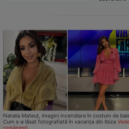
Natalia Mateuț, imagini incendiare în costum de bai
Cum s-a lăsat fotografiată în vacanța din Ibiza
Vede
românești