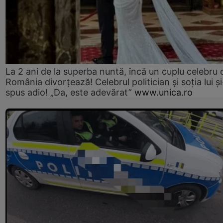
La 2 ani de la superba nuntă, încă un cuplu celebru 
România divorțează! Celebrul politician și soția lui ș
spus adio! „Da, este adevărat”
www.unica.ro