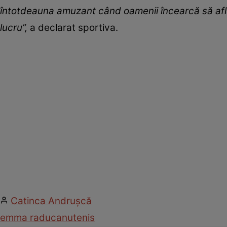
întotdeauna amuzant când oamenii încearcă să afl
lucru”,
a declarat
sportiva.
Catinca Andrușcă
emma raducanu
tenis