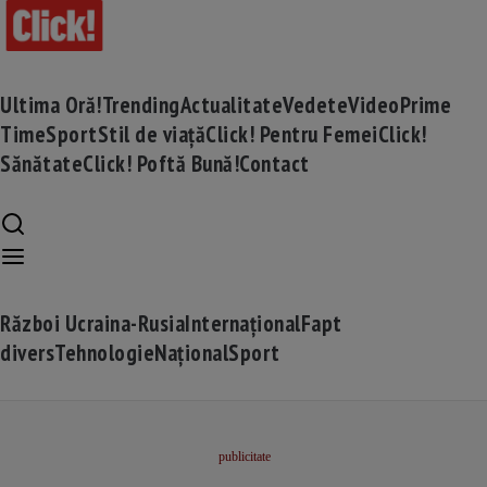
Ultima Oră!
Trending
Actualitate
Vedete
Video
Prime
Time
Sport
Stil de viață
Click! Pentru Femei
Click!
Sănătate
Click! Poftă Bună!
Contact
Război Ucraina-Rusia
Internațional
Fapt
divers
Tehnologie
Național
Sport