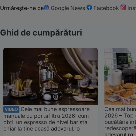
Urmărește-ne pe
Google News
Facebook
In
Ghid de cumpărături
Cele mai bune espressoare
Cea mai bun
VIDEO
2026 – Top 
manuale cu portafiltru 2026: cum
bucătăria înt
obții un espresso de nivel barista
redescoperă 
chiar la tine acasă
adevarul.ro
adevarul.ro