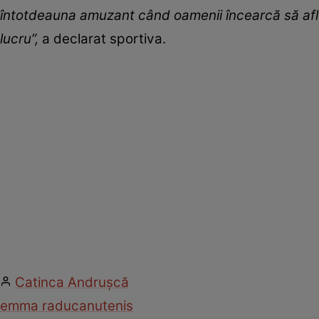
întotdeauna amuzant când oamenii încearcă să afl
lucru”,
a declarat
sportiva.
Catinca Andrușcă
emma raducanu
tenis