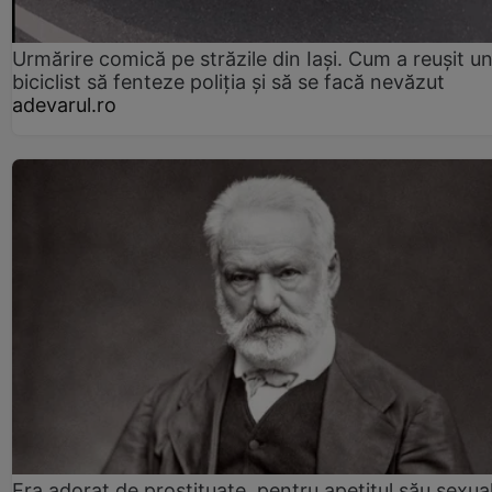
Urmărire comică pe străzile din Iași. Cum a reușit u
biciclist să fenteze poliția și să se facă nevăzut
adevarul.ro
Era adorat de prostituate, pentru apetitul său sexua