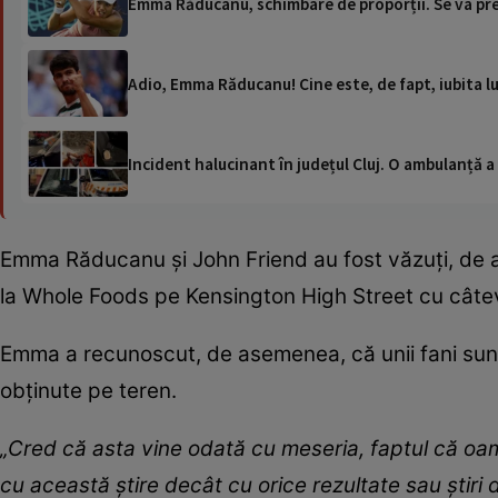
Emma Răducanu, schimbare de proporții. Se va pre
Adio, Emma Răducanu! Cine este, de fapt, iubita l
Incident halucinant în județul Cluj. O ambulanță 
Emma Răducanu și John Friend au fost văzuți, de
la Whole Foods pe Kensington High Street cu câte
Emma a recunoscut, de asemenea, că unii fani sunt
obținute pe teren.
„Cred că asta vine odată cu meseria, faptul că oame
cu această știre decât cu orice rezultate sau știri 