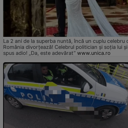
La 2 ani de la superba nuntă, încă un cuplu celebru 
România divorțează! Celebrul politician și soția lui ș
spus adio! „Da, este adevărat”
www.unica.ro