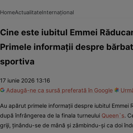
Home
Actualitate
Internațional
Cine este iubitul Emmei Răducanu
Primele informații despre bărbat
sportiva
17 iunie 2026 13:16
Adaugă-ne ca sursă preferată în Google
Urmă
Au apărut primele informații despre iubitul Emmei
după înfrângerea de la finala turneului
Queen`s
. C
griji, ținându-se de mână și zâmbindu-și ca doi îndr