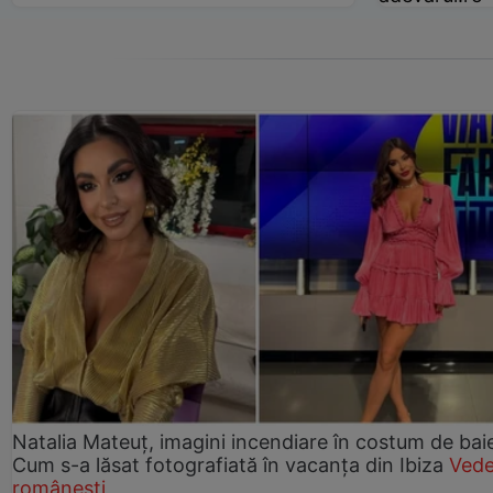
Natalia Mateuț, imagini incendiare în costum de bai
Cum s-a lăsat fotografiată în vacanța din Ibiza
Vede
românești