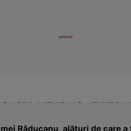
me
Sport
Stil de viață
Click! Pentru Femei
Click! Sănătate
mmei Răducanu, alături de care a 