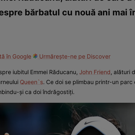
despre bărbatul cu nouă ani mai î
ie
Național
Sport
ă în Google
Urmărește-ne pe Discover
espre iubitul Emmei Răducanu,
John Friend
, alături
urneului
Queen`s
. Ce doi se plimbau printr-un parc 
bindu-și ca doi îndrăgostiți.