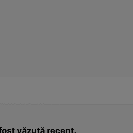
Click! Poftă Bună!
Contact
fost văzută recent.