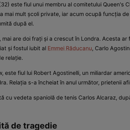
(32) este fiul unui membru al comitetului Queen's Cl
 la mai mult școli private, iar acum ocupă funcția de 
umită după el.
mai are doi frați și a crescut în Londra. Acesta ar 
at și fostul iubit al
Emmei Răducanu
, Carlo Agostin
e relație.
w, este fiul lui Robert Agostinelli, un miliardar amer
ndra. Relația s-a încheiat în anul următor, prietenii a
ă cu vedeta spaniolă de tenis Carlos Alcaraz, dup
ită de tragedie