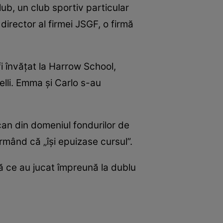
ub, un club sportiv particular
director al firmei JSGF, o firmă
fi învățat la Harrow School,
elli. Emma și Carlo s-au
ican din domeniul fondurilor de
firmând că „își epuizase cursul”.
ă ce au jucat împreună la dublu