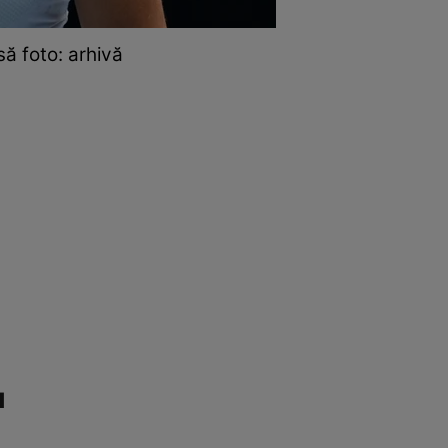
ă foto: arhivă
u