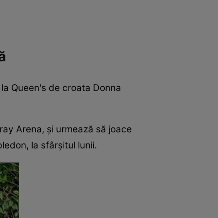
ă
de la Queen's de croata Donna
rray Arena, și urmează să joace
on, la sfârșitul lunii.