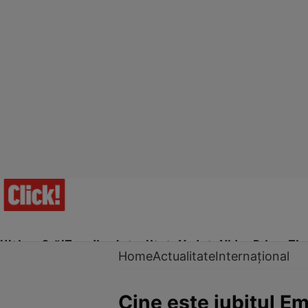
Ultima Oră!
Trending
Actualitate
Vedete
Video
Prime Ti
Home
Actualitate
Internațional
Cine este iubitul E