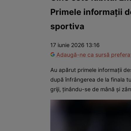
Primele informații 
Război Ucraina-Rusia
Internațional
Fapt divers
Tehnolog
sportiva
17 iunie 2026 13:16
Adaugă-ne ca sursă preferat
Au apărut primele informații d
după înfrângerea de la finala t
griji, ținându-se de mână și zâm