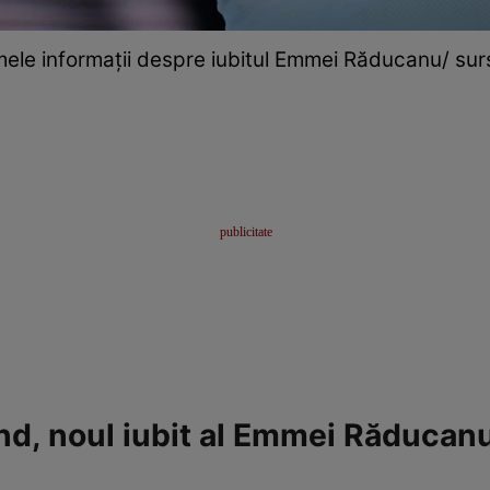
mele informații despre iubitul Emmei Răducanu/ surs
nd, noul iubit al Emmei Răducan