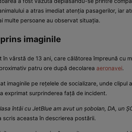
ătoarea a fost văzută deplasându-se printre compa
imalului a atras imediat atenția pasagerilor, iar a
i multe persoane au observat situația.
prins imaginile
at în vârstă de 13 ani, care călătorea împreună cu 
 aproximativ patru ore după decolarea
aeronavei
.
t imaginile pe rețelele de socializare, unde clipul a 
-a exprimat surprinderea față de incident.
clasa întâi cu JetBlue am avut un șobolan, DA, un
 a scris aceasta în descrierea postării.