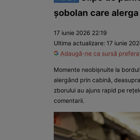
șobolan care alerga
Război Ucraina-Rusia
Internațional
Fapt divers
Tehnolog
17 iunie 2026 22:19
Ultima actualizare:
17 iunie 20
Adaugă-ne ca sursă preferat
Momente neobișnuite la bordul
alergând prin cabină, deasupra 
zborului au ajuns rapid pe rețe
comentarii.