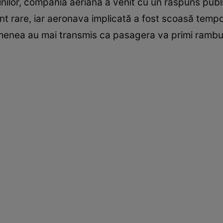
ginilor, compania aeriană a venit cu un raspuns pub
unt rare, iar aeronava implicată a fost scoasă tempo
emenea au mai transmis ca pasagera va primi ramburs