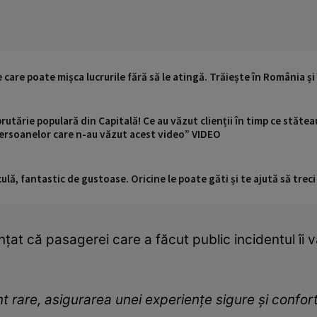
 care poate mișca lucrurile fără să le atingă. Trăiește în România și
rutărie populară din Capitală! Ce au văzut clienții în timp ce stăt
ersoanelor care n-au văzut acest video” VIDEO
ulă, fantastic de gustoase. Oricine le poate găti și te ajută să trec
 că pasagerei care a făcut public incidentul îi va
t rare, asigurarea unei experiențe sigure și conforta