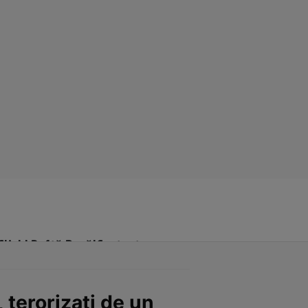
Click! Poftă Bună!
Contact
 terorizați de un