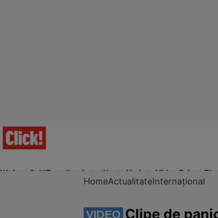
Ultima Oră!
Trending
Actualitate
Vedete
Video
Prime Ti
Home
Actualitate
Internațional
Clipe de panic
VIDEO