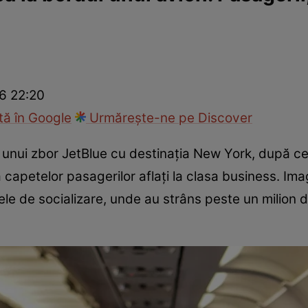
ie
Național
Sport
26 22:20
ă în Google
Urmărește-ne pe Discover
 unui zbor JetBlue cu destinația New York, după c
capetelor pasagerilor aflați la clasa business. Imag
lele de socializare, unde au strâns peste un milion 