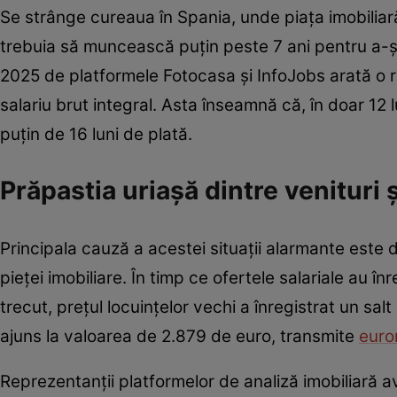
Se strânge cureaua în Spania, unde piața imobiliar
trebuia să muncească puțin peste 7 ani pentru a-și 
2025 de platformele Fotocasa și InfoJobs arată o re
salariu brut integral. Asta înseamnă că, în doar 12 
puțin de 16 luni de plată.
Prăpastia uriașă dintre venituri 
Principala cauză a acestei situații alarmante este di
pieței imobiliare. În timp ce ofertele salariale au î
trecut, prețul locuințelor vechi a înregistrat un sa
ajuns la valoarea de 2.879 de euro, transmite
eur
Reprezentanții platformelor de analiză imobiliară 