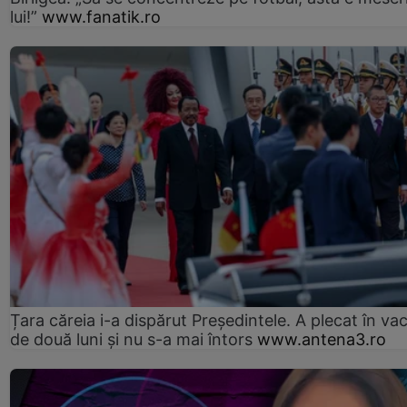
lui!”
www.fanatik.ro
Țara căreia i-a dispărut Președintele. A plecat în va
de două luni și nu s-a mai întors
www.antena3.ro