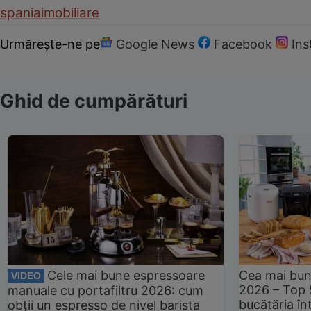
spania
imobiliare
Urmărește-ne pe
Google News
Facebook
In
Ghid de cumpărături
Cele mai bune espressoare
Cea mai bun
VIDEO
2026 – Top 
manuale cu portafiltru 2026: cum
bucătăria înt
obții un espresso de nivel barista