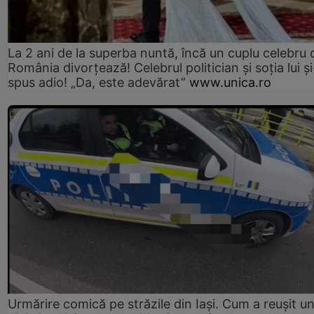
La 2 ani de la superba nuntă, încă un cuplu celebru 
România divorțează! Celebrul politician și soția lui ș
spus adio! „Da, este adevărat”
www.unica.ro
Urmărire comică pe străzile din Iași. Cum a reușit u