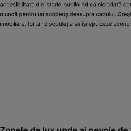
accesibilitate din istorie, subliniind că niciodată ce
muncă pentru un acoperiș deasupra capului. Creșter
imobiliare, forțând populația să își epuizeze econo
Zonele de lux unde ai nevoie de