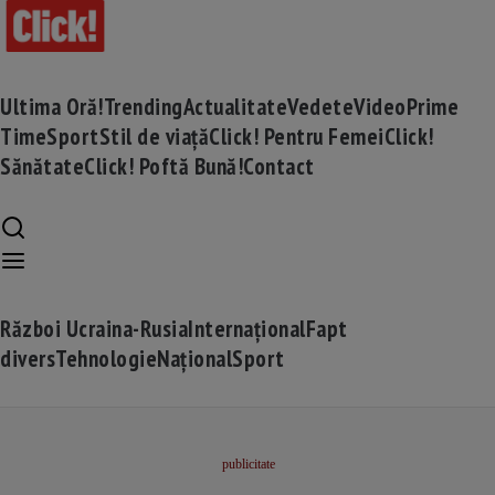
Ultima Oră!
Trending
Actualitate
Vedete
Video
Prime
Time
Sport
Stil de viață
Click! Pentru Femei
Click!
Sănătate
Click! Poftă Bună!
Contact
Război Ucraina-Rusia
Internațional
Fapt
divers
Tehnologie
Național
Sport