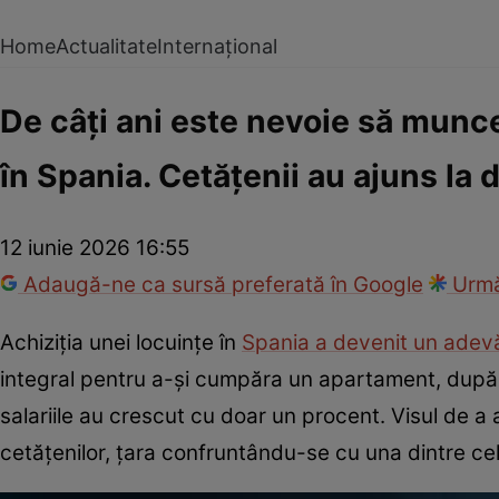
Home
Actualitate
Internațional
De câți ani este nevoie să munc
în Spania. Cetățenii au ajuns la 
12 iunie 2026 16:55
Adaugă-ne ca sursă preferată în Google
Urmă
Achiziția unei locuințe în
Spania a devenit un adevă
integral pentru a-și cumpăra un apartament, după c
salariile au crescut cu doar un procent. Visul de a
cetățenilor, țara confruntându-se cu una dintre cel