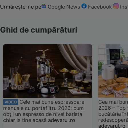
Urmărește-ne pe
Google News
Facebook
In
Ghid de cumpărături
Cele mai bune espressoare
Cea mai bun
VIDEO
2026 – Top 
manuale cu portafiltru 2026: cum
bucătăria înt
obții un espresso de nivel barista
redescoperă 
chiar la tine acasă
adevarul.ro
adevarul.ro