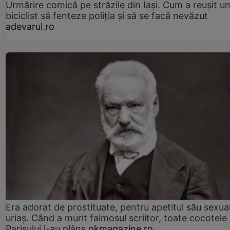
Urmărire comică pe străzile din Iași. Cum a reușit u
biciclist să fenteze poliția și să se facă nevăzut
adevarul.ro
Era adorat de prostituate, pentru apetitul său sexua
uriaș. Când a murit faimosul scriitor, toate cocotele
Parisului l-au plâns
okmagazine.ro