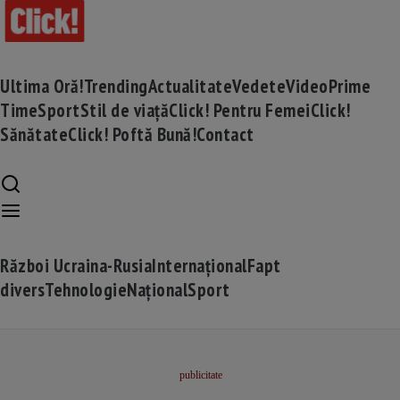
Ultima Oră!
Trending
Actualitate
Vedete
Video
Prime
Time
Sport
Stil de viață
Click! Pentru Femei
Click!
Sănătate
Click! Poftă Bună!
Contact
Război Ucraina-Rusia
Internațional
Fapt
divers
Tehnologie
Național
Sport