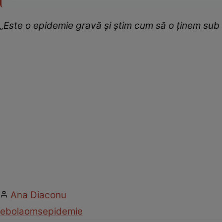
„Este o epidemie gravă şi ştim cum să o ţinem sub 
Ana Diaconu
ebola
oms
epidemie