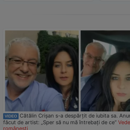
Cătălin Crișan s-a despărțit de iubita sa. Anu
VIDEO
făcut de artist: „Sper să nu mă întrebați de ce”
Vede
românești