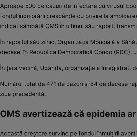
Aproape 500 de cazuri de infectare cu virusul Ebol
fondul îngrijorării crescânde cu privire la amploa
indicat sâmbătă OMS în ultimul său raport, transm
În raportul său zilnic, Organizaţia Mondială a Sănăt
decese, în Republica Democratică Congo (RDC), un
În ţara vecină, Uganda, organizaţia a înregistrat,
Numărul total de 471 de cazuri şi 84 de decese re
ziua precedentă.
OMS avertizează că epidemia ar 
Această creştere survine pe fondul înmulţirii aver