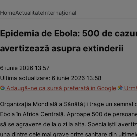
Home
Actualitate
Internațional
Epidemia de Ebola: 500 de cazur
avertizează asupra extinderii
6 iunie 2026 13:57
Ultima actualizare:
6 iunie 2026 13:58
Adaugă-ne ca sursă preferată în Google
Urmă
Organizația Mondială a Sănătății trage un semnal 
Ebola în Africa Centrală. Aproape 500 de persoane a
să se agraveze de la o zi la alta. Specialiștii ave
una dintre cele mai grave crize sanitare din ultimel