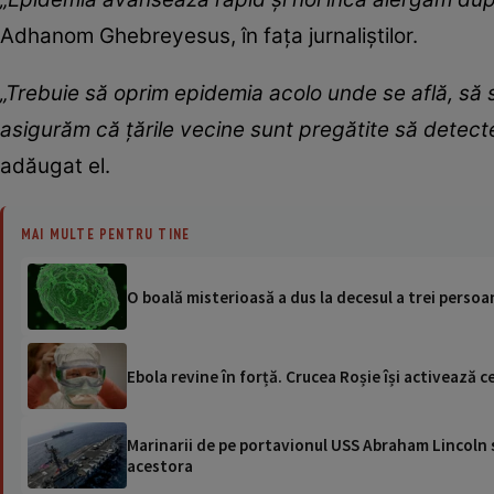
Adhanom Ghebreyesus, în faţa jurnaliştilor.
„Trebuie să oprim epidemia acolo unde se află, să s
asigurăm că ţările vecine sunt pregătite să detecte
adăugat el.
MAI MULTE PENTRU TINE
O boală misterioasă a dus la decesul a trei persoan
Ebola revine în forță. Crucea Roșie își activează ce
Marinarii de pe portavionul USS Abraham Lincoln su
acestora