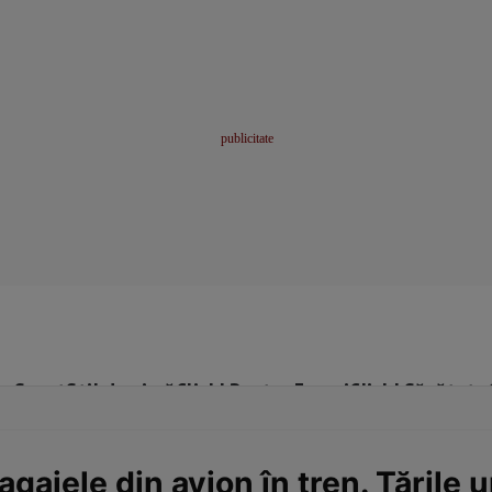
me
Sport
Stil de viață
Click! Pentru Femei
Click! Sănătate
agajele din avion în tren. Țările