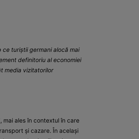
p ce turiştii germani alocă mai
ement definitoriu al economiei
t media vizitatorilor
, mai ales în contextul în care
transport şi cazare.
În acelaşi