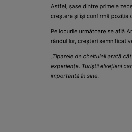
Astfel, şase dintre primele zec
creştere şi îşi confirmă poziţia
Pe locurile următoare se află A
rândul lor, creşteri semnificative
„Tiparele de cheltuieli arată c
experienţe. Turiştii elveţieni ca
importantă în sine.