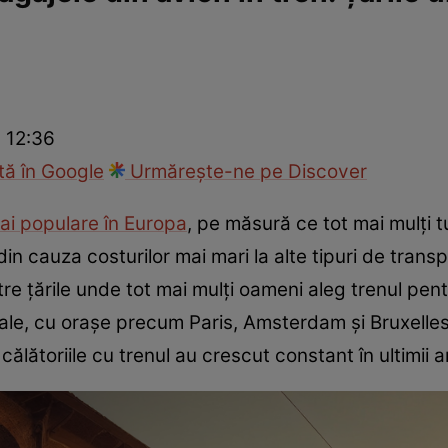
ie
Național
Sport
 12:36
ă în Google
Urmărește-ne pe Discover
mai populare în Europa
, pe măsură ce tot mai mulți t
v din cauza costurilor mai mari la alte tipuri de tran
intre țările unde tot mai mulți oameni aleg trenul p
obale, cu orașe precum Paris, Amsterdam și Bruxelles
 călătoriile cu trenul au crescut constant în ultimii a