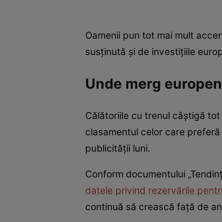
Oamenii pun tot mai mult accen
susținută și de investițiile eur
Unde merg europenii
Călătoriile cu trenul câştigă tot
clasamentul celor care preferă 
publicităţii luni.
Conform documentului „Tendinţe
datele privind rezervările pent
continuă să crească faţă de anu