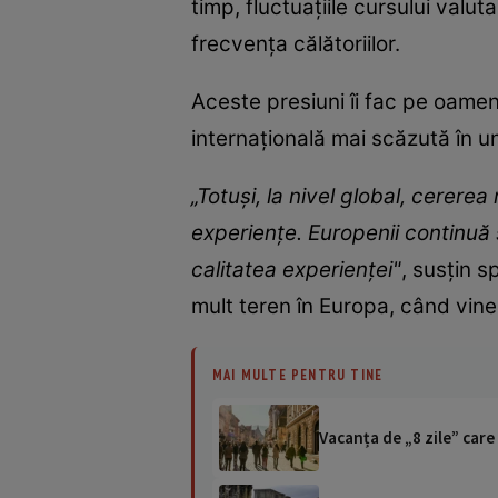
timp, fluctuaţiile cursului valuta
frecvenţa călătoriilor.
Aceste presiuni îi fac pe oameni
internaţională mai scăzută în un
„Totuşi, la nivel global, cererea
experienţe. Europenii continuă s
calitatea experienţei"
, susţin s
mult teren în Europa, când vine
MAI MULTE PENTRU TINE
Vacanța de „8 zile” care