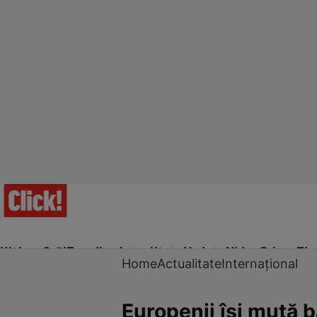
Ultima Oră!
Trending
Actualitate
Vedete
Video
Prime Ti
Home
Actualitate
Internațional
Europenii își mută b