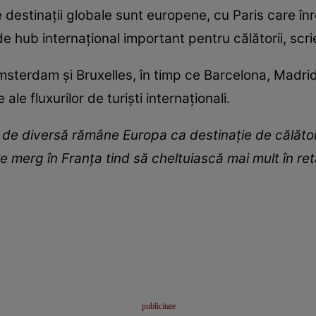
e destinaţii globale sunt europene, cu Paris care î
 de hub internaţional important pentru călătorii, scr
msterdam şi Bruxelles, în timp ce Barcelona, Madrid 
 ale fluxurilor de turişti internaţionali.
ât de diversă rămâne Europa ca destinaţie de călător
re merg în Franţa tind să cheltuiască mai mult în retai