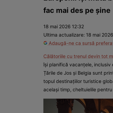
fac mai des pe șine
Război Ucraina-Rusia
Internațional
Fapt divers
Tehnolog
18 mai 2026 12:32
Ultima actualizare:
18 mai 2026
Adaugă-ne ca sursă preferat
Călătoriile cu trenul devin tot 
își planifică vacanțele, inclusi
Țările de Jos și Belgia sunt pr
topul destinațiilor turistice gl
același timp, cheltuielile pentru