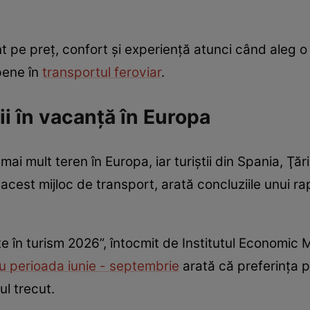
t pe preț, confort și experiență atunci când aleg o
opene în
transportul feroviar
.
 în vacanță în Europa
 mai mult teren în Europa, iar turiştii din Spania, Ţăr
acest mijloc de transport, arată concluziile unui ra
 în turism 2026”, întocmit de Institutul Economic M
ru perioada iunie - septembrie
arată că preferinţa p
l trecut.