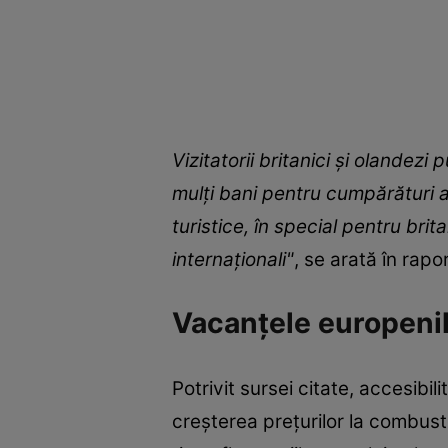
Vizitatorii britanici şi olandez
mulţi bani pentru cumpărături a
turistice, în special pentru bri
internaţionali"
, se arată în rapor
Vacanțele europenil
Potrivit sursei citate, accesibi
creşterea preţurilor la combusti