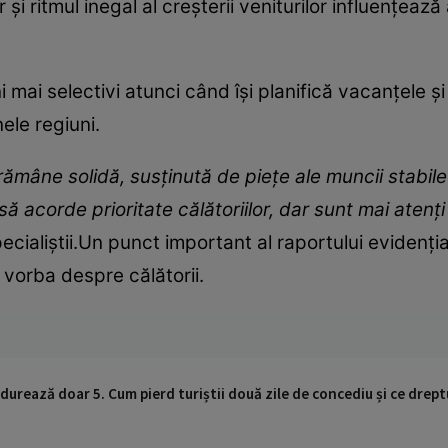
r şi ritmul inegal al creşterii veniturilor influenţează
 mai selectivi atunci când îşi planifică vacanţele şi
ele regiuni.
 rămâne solidă, susţinută de pieţe ale muncii stabile
ă acorde prioritate călătoriilor, dar sunt mai atenţi
pecialiştii.Un punct important al raportului evidenţi
 vorba despre călătorii.
 durează doar 5. Cum pierd turiștii două zile de concediu și ce drept