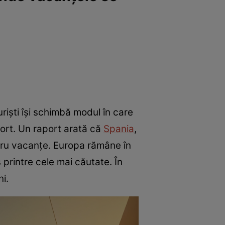
uriști își schimbă modul în care
sport. Un raport arată că
Spania
,
entru vacanțe. Europa rămâne în
 printre cele mai căutate. În
ni.