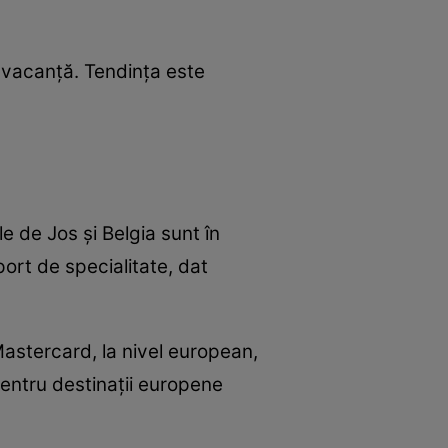
 vacanță. Tendința este
ile de Jos şi Belgia sunt în
port de specialitate, dat
astercard, la nivel european,
entru destinaţii europene