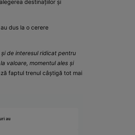
 alegerea destinaţiilor şi
 au dus la o cerere
 şi de interesul ridicat pentru
 la valoare, momentul ales şi
ază faptul trenul câştigă tot mai
uri au