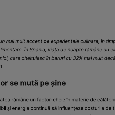
i pun mai mult accent pe experienţele culinare, în tim
limentare. În Spania, viaţa de noapte rămâne un el
tanici, care cheltuiesc în baruri cu 32% mai mult decâ
t.
or se mută pe șine
litatea rămâne un factor-cheie în materie de călătorii
bil şi energie continuă să influenţeze costurile de 