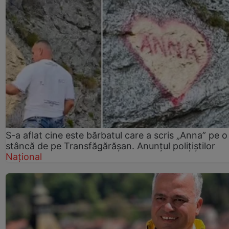
S-a aflat cine este bărbatul care a scris „Anna” pe o
stâncă de pe Transfăgărășan. Anunțul polițiștilor
Național