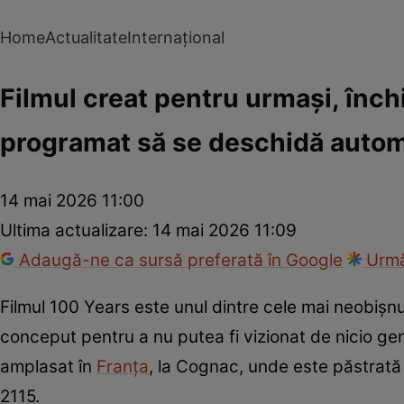
Home
Actualitate
Internațional
Filmul creat pentru urmași, închi
programat să se deschidă autom
14 mai 2026 11:00
Ultima actualizare:
14 mai 2026 11:09
Adaugă-ne ca sursă preferată în Google
Urmă
Filmul 100 Years este unul dintre cele mai neobișn
conceput pentru a nu putea fi vizionat de nicio gene
amplasat în
Franța
, la Cognac, unde este păstrat
2115.