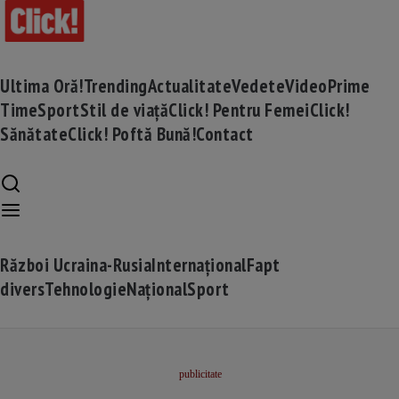
Ultima Oră!
Trending
Actualitate
Vedete
Video
Prime
Time
Sport
Stil de viață
Click! Pentru Femei
Click!
Sănătate
Click! Poftă Bună!
Contact
Război Ucraina-Rusia
Internațional
Fapt
divers
Tehnologie
Național
Sport