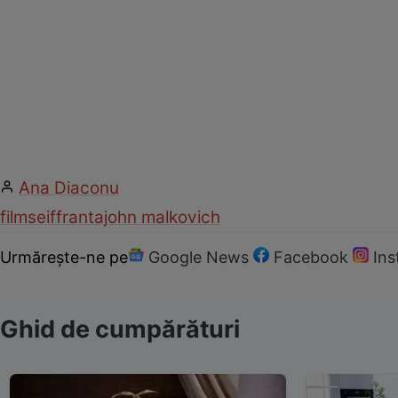
Ana Diaconu
film
seif
franta
john malkovich
Urmărește-ne pe
Google News
Facebook
In
Ghid de cumpărături