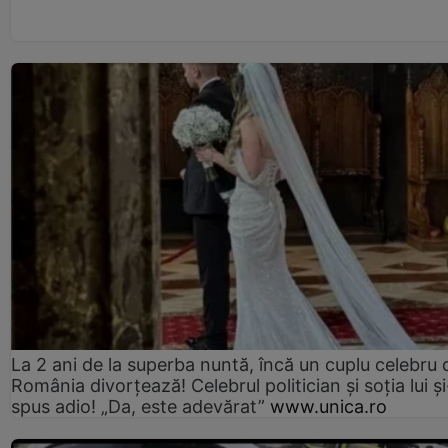
La 2 ani de la superba nuntă, încă un cuplu celebru 
România divorțează! Celebrul politician și soția lui ș
spus adio! „Da, este adevărat”
www.unica.ro