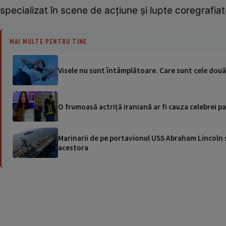
specializat în scene de acțiune și lupte coregrafiat
MAI MULTE PENTRU TINE
Visele nu sunt întâmplătoare. Care sunt cele două 
O frumoasă actriță iraniană ar fi cauza celebrei 
Marinarii de pe portavionul USS Abraham Lincoln su
acestora