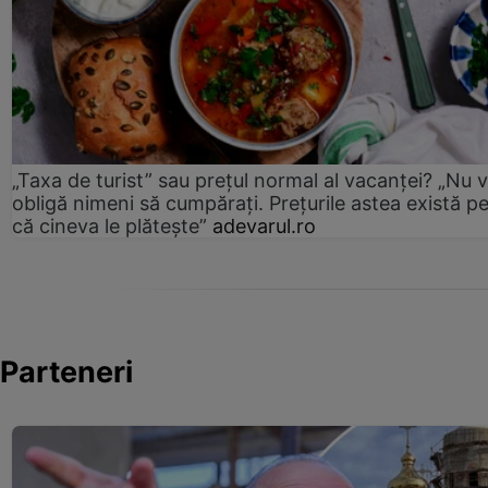
„Taxa de turist” sau prețul normal al vacanței? „Nu 
obligă nimeni să cumpărați. Prețurile astea există p
că cineva le plătește”
adevarul.ro
Parteneri