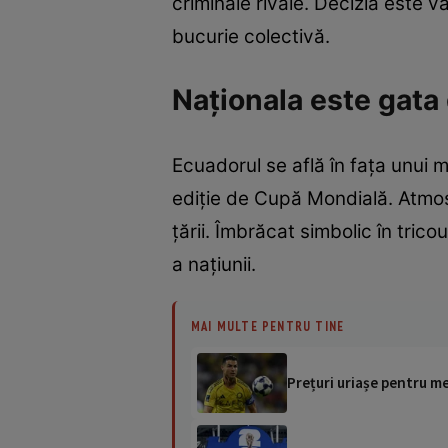
criminale rivale. Decizia este 
bucurie colectivă.
Naționala este gata
Ecuadorul se află în fața unui m
ediție de Cupă Mondială. Atmosf
țării. Îmbrăcat simbolic în tric
a națiunii.
MAI MULTE PENTRU TINE
Prețuri uriașe pentru me