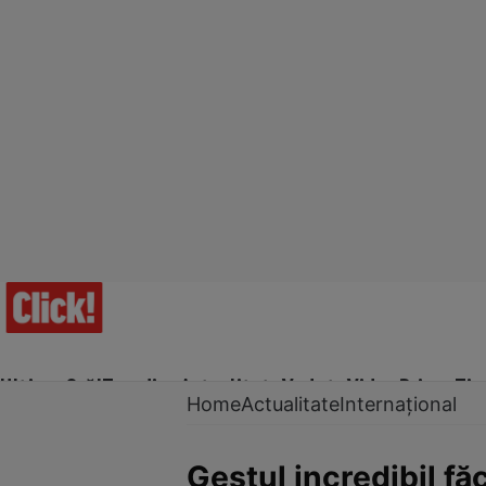
Ultima Oră!
Trending
Actualitate
Vedete
Video
Prime Ti
Home
Actualitate
Internațional
Gestul incredibil fă