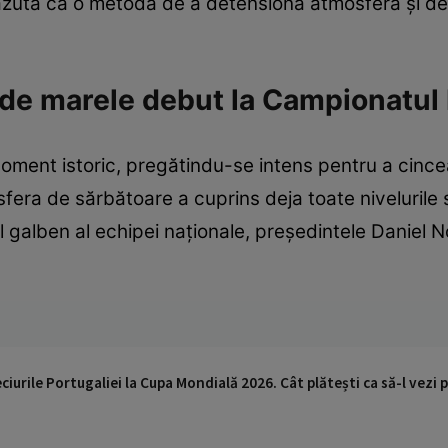
văzută ca o metodă de a detensiona atmosfera și de
 de marele debut la Campionatul
oment istoric, pregătindu-se intens pentru a cincea 
era de sărbătoare a cuprins deja toate nivelurile s
oul galben al echipei naționale, președintele Daniel N
ciurile Portugaliei la Cupa Mondială 2026. Cât plătești ca să-l vezi