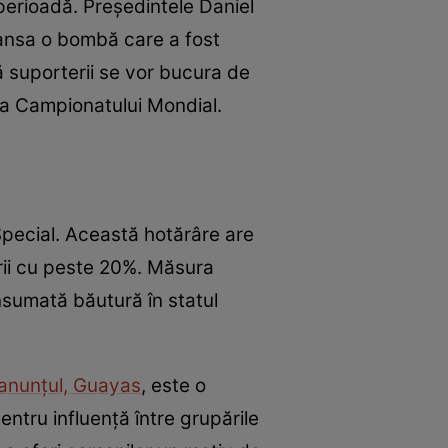
perioadă. Președintele Daniel
lansa o bombă care a fost
că suporterii se vor bucura de
ata Campionatului Mondial.
pecial. Această hotărâre are
rii cu peste 20%. Măsura
nsumată băutură în statul
 anunțul, Guayas
, este o
ntru influență între grupările