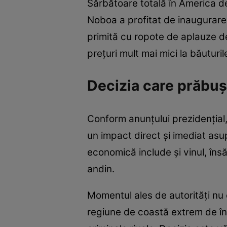
Sărbătoare totală în America d
Noboa a profitat de inaugurare
primită cu ropote de aplauze de 
prețuri mult mai mici la băutu
Decizia care prăbușe
Conform anunțului prezidențial
un impact direct și imediat as
economică include și vinul, în
andin.
Momentul ales de autorități nu
regiune de coastă extrem de înc