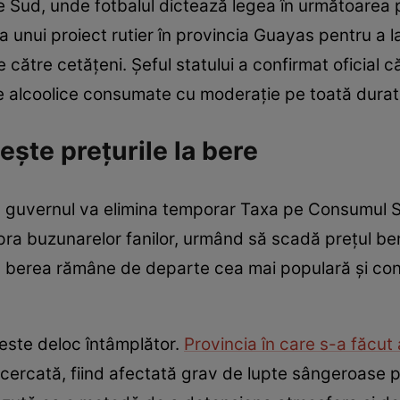
e Sud, unde fotbalul dictează legea în următoarea 
a unui proiect rutier în provincia Guayas pentru a 
către cetățeni. Șeful statului a confirmat oficial 
rile alcoolice consumate cu moderație pe toată dur
ște prețurile la bere
, guvernul va elimina temporar Taxa pe Consumul S
upra buzunarelor fanilor, urmând să scadă prețul be
să berea rămâne de departe cea mai populară și co
 este deloc întâmplător.
Provincia în care s-a făcut
ercată, fiind afectată grav de lupte sângeroase pe