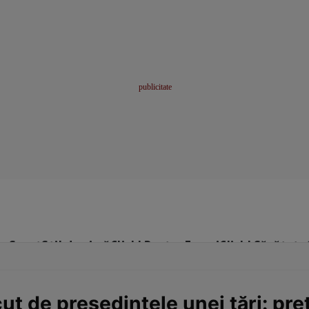
me
Sport
Stil de viață
Click! Pentru Femei
Click! Sănătate
cut de președintele unei țări: pre