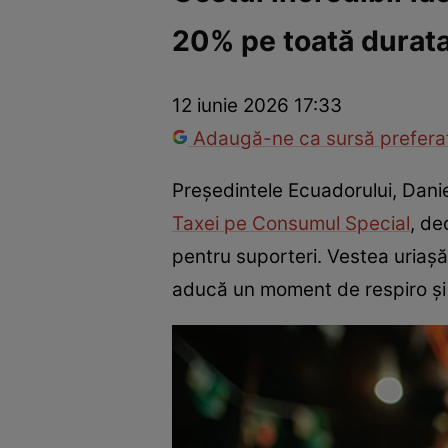
20% pe toată durat
Război Ucraina-Rusia
Internațional
Fapt divers
Tehnolog
12 iunie 2026 17:33
Adaugă-ne ca sursă preferat
Președintele Ecuadorului, Dani
Taxei pe Consumul Special
, de
pentru suporteri. Vestea uriașă 
aducă un moment de respiro și 