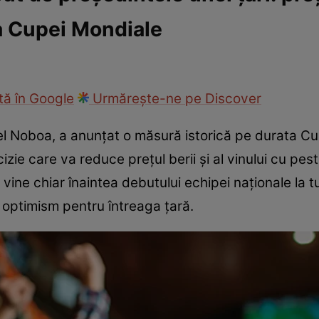
a Cupei Mondiale
ie
Național
Sport
ă în Google
Urmărește-ne pe Discover
el Noboa, a anunțat o măsură istorică pe durata C
cizie care va reduce prețul berii și al vinului cu p
vine chiar înaintea debutului echipei naționale la tu
optimism pentru întreaga țară.