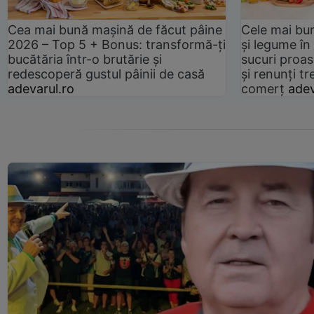
Cea mai bună mașină de făcut pâine
Cele mai bu
2026 – Top 5 + Bonus: transformă-ți
și legume în
bucătăria într-o brutărie și
sucuri proas
redescoperă gustul pâinii de casă
și renunți tr
adevarul.ro
comerț
adev