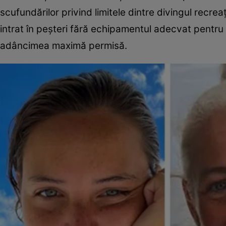
scufundărilor privind limitele dintre divingul recreațio
intrat în peșteri fără echipamentul adecvat pentru o 
adâncimea maximă permisă.