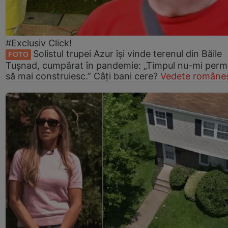
#Exclusiv Click!
Solistul trupei Azur își vinde terenul din Băile
FOTO
Tușnad, cumpărat în pandemie: „Timpul nu-mi perm
să mai construiesc.” Câți bani cere?
Vedete româneș