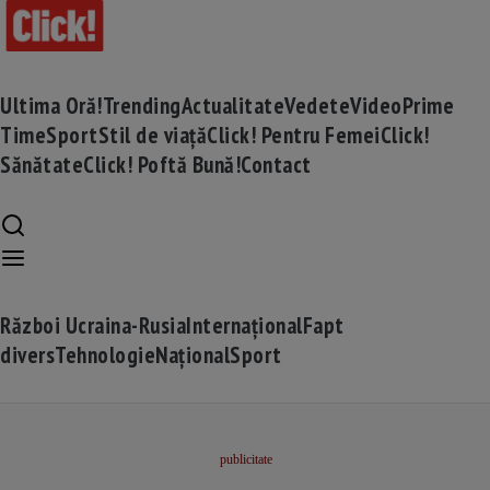
Ultima Oră!
Trending
Actualitate
Vedete
Video
Prime
Time
Sport
Stil de viață
Click! Pentru Femei
Click!
Sănătate
Click! Poftă Bună!
Contact
Război Ucraina-Rusia
Internațional
Fapt
divers
Tehnologie
Național
Sport