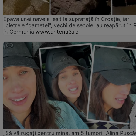
Epava unei nave a ieșit la suprafață în Croația, iar
"pietrele foametei", vechi de secole, au reapărut în R
în Germania
www.antena3.ro
„Să vă rugați pentru mine, am 5 tumori” Alina Pușcău