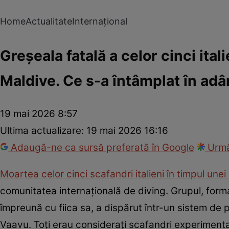
Home
Actualitate
Internațional
Greșeala fatală a celor cinci ital
Maldive. Ce s-a întâmplat în ad
19 mai 2026 8:57
Ultima actualizare:
19 mai 2026 16:16
Adaugă-ne ca sursă preferată în Google
Urmă
Moartea celor cinci scafandri italieni în timpul une
comunitatea internațională de diving. Grupul, form
împreună cu fiica sa, a dispărut într-un sistem de p
Vaavu. Toți erau considerați scafandri experimenta