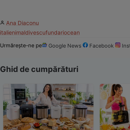
Ana Diaconu
italieni
maldive
scufundari
ocean
Urmărește-ne pe
Google News
Facebook
In
Ghid de cumpărături