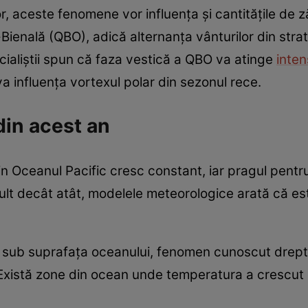
r, aceste fenomene vor influența și cantitățile de z
-Bienală (QBO), adică alternanța vânturilor din strat
ecialiștii spun că faza vestică a QBO va atinge
inten
 va influența vortexul polar din sezonul rece.
din acest an
din Oceanul Pacific cresc constant, iar pragul pentr
ult decât atât, modelele meteorologice arată că est
r sub suprafața oceanului, fenomen cunoscut drept
 Există zone din ocean unde temperatura a crescut c