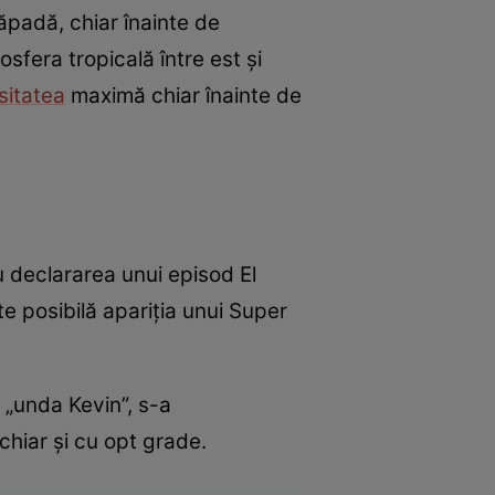
ăpadă, chiar înainte de
osfera tropicală între est și
sitatea
maximă chiar înainte de
u declararea unui episod El
e posibilă apariția unui Super
 „unda Kevin”, s-a
hiar și cu opt grade.