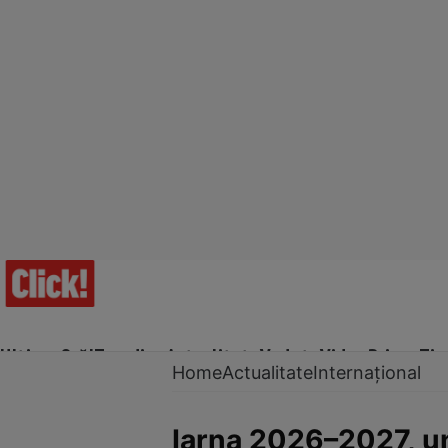
Ultima Oră!
Trending
Actualitate
Vedete
Video
Prime Ti
Home
Actualitate
Internațional
Iarna 2026–2027, u