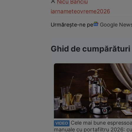
Nicu Banciu
iarna
meteo
vreme
2026
Urmărește-ne pe
Google New
Ghid de cumpărături
Cele mai bune espresso
VIDEO
manuale cu portafiltru 2026: c