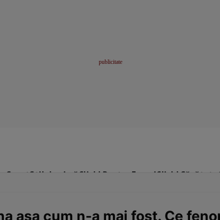
me
Sport
Stil de viață
Click! Pentru Femei
Click! Sănătate
na așa cum n-a mai fost. Ce fen