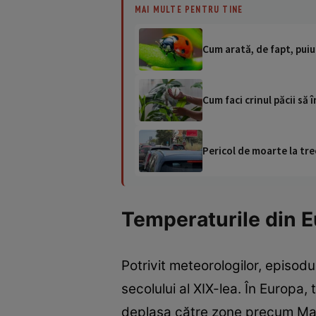
MAI MULTE PENTRU TINE
Cum arată, de fapt, puiu
Cum faci crinul păcii să 
Pericol de moarte la tre
Temperaturile din E
Potrivit meteorologilor, episodul
secolului al XIX-lea. În Europa,
deplasa către zone precum Mare