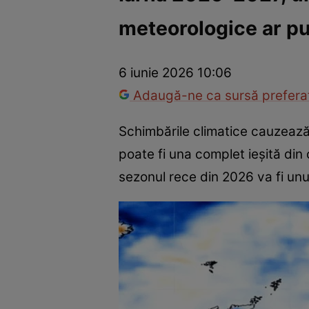
meteorologice ar pu
Război Ucraina-Rusia
Internațional
Fapt divers
Tehnolog
6 iunie 2026 10:06
Adaugă-ne ca sursă preferat
Schimbările climatice cauzează 
poate fi una complet ieșită d
sezonul rece din 2026 va fi unul