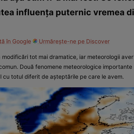
tea influența puternic vremea d
ie
Național
Sport
ă în Google
Urmărește-ne pe Discover
modificări tot mai dramatice, iar meteorologii ave
in comun. Două fenomene meteorologice importante
 cu totul diferit de așteptările pe care le avem.