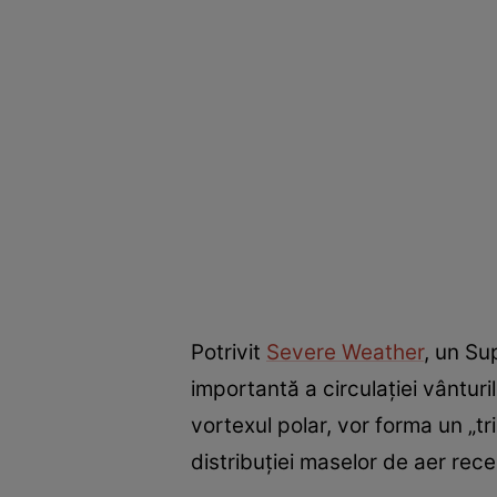
Potrivit
Severe Weather
, un Su
importantă a circulației vânturi
vortexul polar, vor forma un „tr
distribuției maselor de aer rece