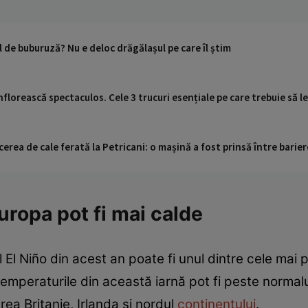
l de buburuză? Nu e deloc drăgălașul pe care îl știm
înflorească spectaculos. Cele 3 trucuri esențiale pe care trebuie să le 
cerea de cale ferată la Petricani: o mașină a fost prinsă între barier
uropa pot fi mai calde
 El Niño din acest an poate fi unul dintre cele mai p
 temperaturile din această iarnă pot fi peste normalul
a Britanie, Irlanda și nordul
continentului
.