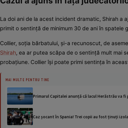
Cazul a ajuns în fața judecătoril
La doi ani de la acest incident dramatic, Shirah a aj
primit o sentință de minimum 30 de ani în spatele gr
Collier, soția bărbatului, și-a recunoscut, de aseme
Shirah
, ea ar putea scăpa de o sentință mult mai s
probațiune. Collier își poate primi sentința în acea
MAI MULTE PENTRU TINE
Primarul Capitalei anunță că lacul Herăstrău va fi 
Caz șocant în Spania! Trei copii au fost ținuți izol