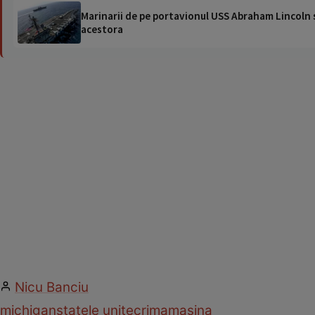
Marinarii de pe portavionul USS Abraham Lincoln su
acestora
Nicu Banciu
michigan
statele unite
crima
masina