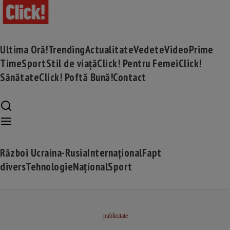
Ultima Oră!
Trending
Actualitate
Vedete
Video
Prime
Time
Sport
Stil de viață
Click! Pentru Femei
Click!
Sănătate
Click! Poftă Bună!
Contact
Război Ucraina-Rusia
Internațional
Fapt
divers
Tehnologie
Național
Sport