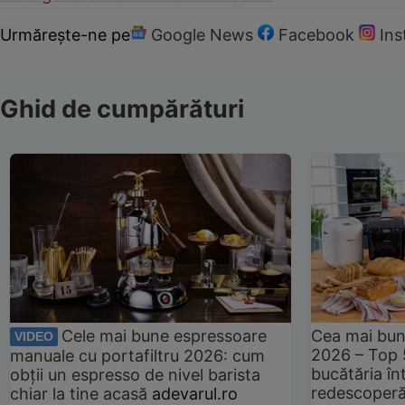
Urmărește-ne pe
Google News
Facebook
In
Ghid de cumpărături
Cele mai bune espressoare
Cea mai bun
VIDEO
2026 – Top 
manuale cu portafiltru 2026: cum
bucătăria înt
obții un espresso de nivel barista
redescoperă 
chiar la tine acasă
adevarul.ro