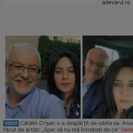
adevarul.ro
Cătălin Crișan s-a despărțit de iubita sa. Anu
VIDEO
făcut de artist: „Sper să nu mă întrebați de ce”
Vede