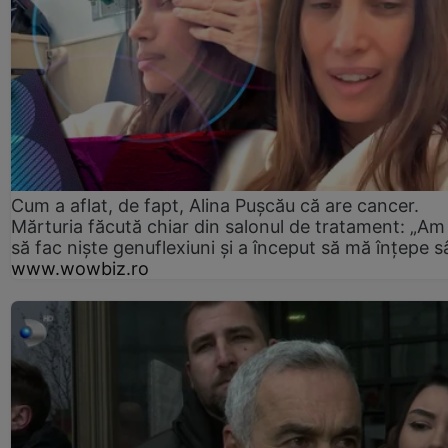
Cum a aflat, de fapt, Alina Pușcău că are cancer.
Mărturia făcută chiar din salonul de tratament: „Am
să fac niște genuflexiuni și a început să mă înțepe s
www.wowbiz.ro