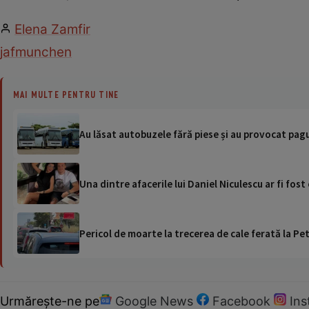
Elena Zamfir
jaf
munchen
MAI MULTE PENTRU TINE
Au lăsat autobuzele fără piese și au provocat pagu
Una dintre afacerile lui Daniel Niculescu ar fi fost
Pericol de moarte la trecerea de cale ferată la Pet
Urmărește-ne pe
Google News
Facebook
In