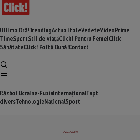
Ultima Oră!
Trending
Actualitate
Vedete
Video
Prime
Time
Sport
Stil de viață
Click! Pentru Femei
Click!
Sănătate
Click! Poftă Bună!
Contact
Război Ucraina-Rusia
Internațional
Fapt
divers
Tehnologie
Național
Sport