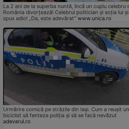
La 2 ani de la superba nuntă, încă un cuplu celebru 
România divorțează! Celebrul politician și soția lui ș
spus adio! „Da, este adevărat”
www.unica.ro
Urmărire comică pe străzile din Iași. Cum a reușit u
biciclist să fenteze poliția și să se facă nevăzut
adevarul.ro