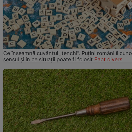
Ce înseamnă cuvântul „tenchi”. Puțini români îi cun
sensul și în ce situații poate fi folosit
Fapt divers