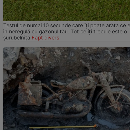
Testul de numai 10 secunde care îți poate arăta ce 
în neregulă cu gazonul tău. Tot ce îți trebuie este o
șurubelniță
Fapt divers