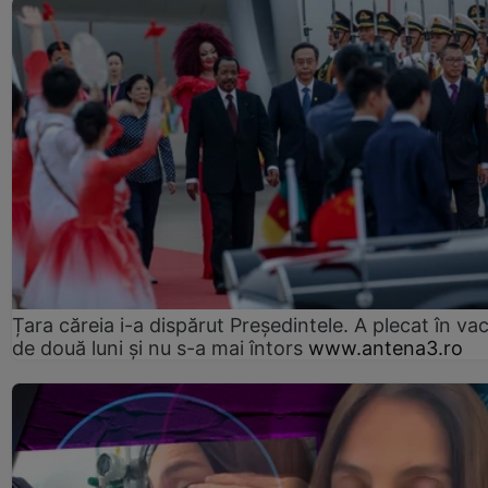
Țara căreia i-a dispărut Președintele. A plecat în va
de două luni și nu s-a mai întors
www.antena3.ro