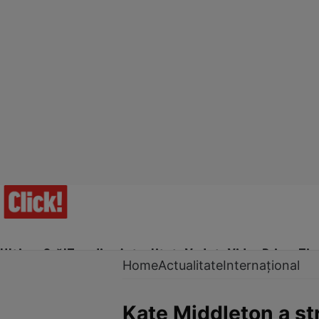
Ultima Oră!
Trending
Actualitate
Vedete
Video
Prime Ti
Home
Actualitate
Internațional
Kate Middleton a str