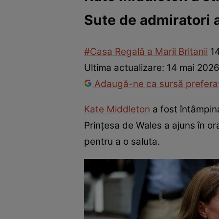
Sute de admiratori 
Război Ucraina-Rusia
Internațional
Fapt divers
Tehnolog
#Casa Regală a Marii Britanii
1
Ultima actualizare:
14 mai 2026
Adaugă-ne ca sursă preferat
Kate Middleton
a fost întâmpinat
Prințesa de Wales a ajuns în or
pentru a o saluta.