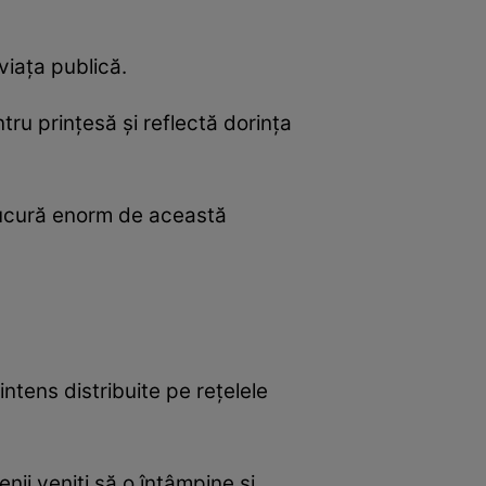
viața publică.
tru prințesă și reflectă dorința
 bucură enorm de această
ntens distribuite pe rețelele
ii veniți să o întâmpine și