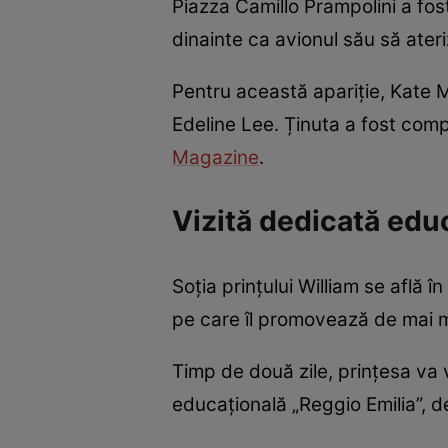
Piazza Camillo Prampolini a fost
dinainte ca avionul său să ater
Pentru această apariție, Kate 
Edeline Lee. Ținuta a fost comp
Magazine
.
Vizită dedicată educ
Soția prințului William se află 
pe care îl promovează de mai mu
Timp de două zile, prințesa va 
educațională „Reggio Emilia”, de