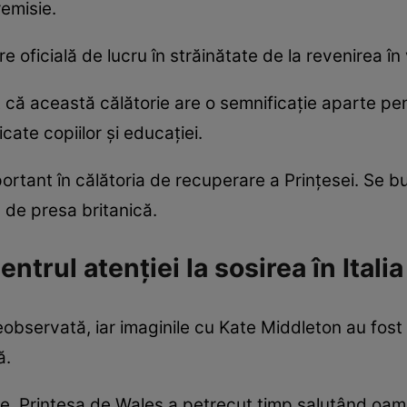
remisie.
oficială de lucru în străinătate de la revenirea în 
at că această călătorie are o semnificație aparte pen
cate copiilor și educației.
portant în călătoria de recuperare a Prințesei. Se
 de presa britanică.
ntrul atenției la sosirea în Italia
eobservată, iar imaginile cu Kate Middleton au fost i
ă.
, Prințesa de Wales a petrecut timp salutând oamen