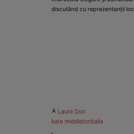
discutând cu reprezentanții loca
Laura Dori
kate middleton
italia