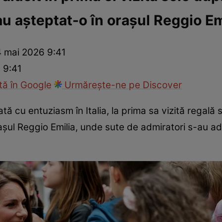
au așteptat-o în orașul Reggio Em
ie
Național
Sport
4 mai 2026 9:41
 9:41
ă în Google
Urmărește-ne pe Discover
ă cu entuziasm în Italia, la prima sa vizită regală so
așul Reggio Emilia, unde sute de admiratori s-au a