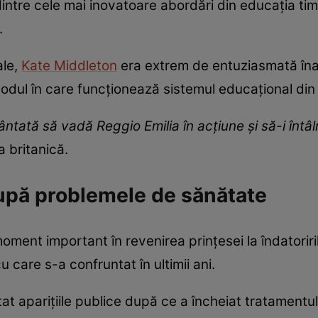
ntre cele mai inovatoare abordări din educația ti
.
ale,
Kate Middleton
era extrem de entuziasmată înain
odul în care funcționează sistemul educațional din
cântată să vadă Reggio Emilia în acțiune și să-i înt
a britanică.
upă problemele de sănătate
moment important în revenirea prințesei la îndatorir
care s-a confruntat în ultimii ani.
at aparițiile publice după ce a încheiat tratamentul