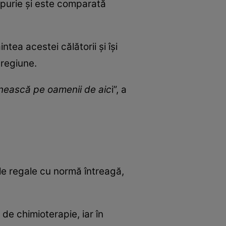
mpurie și este comparată
tea acestei călătorii și își
 regiune.
âlnească pe oamenii de aic
i”, a
ile regale cu normă întreagă,
 de chimioterapie, iar în