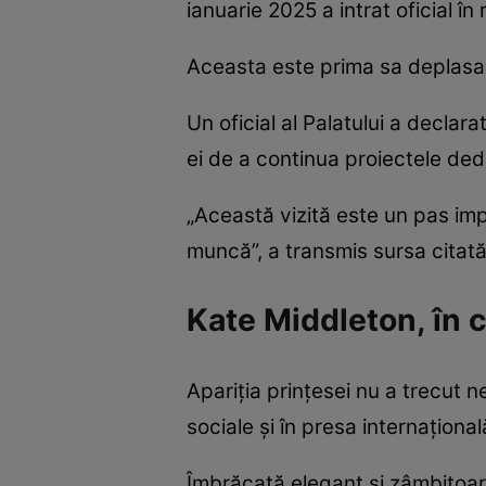
ianuarie 2025 a intrat oficial în 
Aceasta este prima sa deplasare 
Un oficial al Palatului a declar
ei de a continua proiectele dedi
„Această vizită este un pas im
muncă”, a transmis sursa citată
Kate Middleton, în ce
Apariția prințesei nu a trecut n
sociale și în presa internațional
Îmbrăcată elegant și zâmbitoare