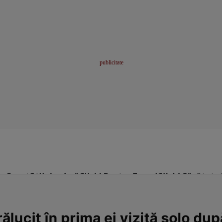
me
Sport
Stil de viață
Click! Pentru Femei
Click! Sănătate
ălucit în prima ei vizită solo du