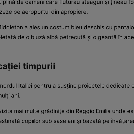
 plină de oameni care fluturau steaguri și țineau fo
izeze pe aeroportul din apropiere.
Middleton a ales un costum bleu deschis cu pantalo
letată de o bluză albă petrecută și o geantă în ace
ației timpurii
în nordul Italiei pentru a susține proiectele dedicate
lți ani.
vizita mai multe grădinițe din Reggio Emilia unde e
stinată copiilor sub șase ani și bazată pe învățarea