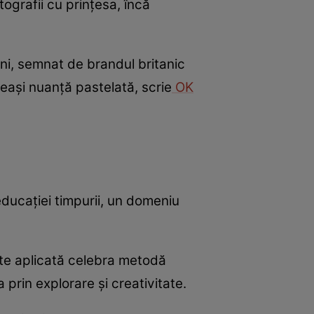
tografii cu prințesa, încă
ni, semnat de brandul britanic
eași nuanță pastelată, scrie
OK
 educației timpurii, un domeniu
ste aplicată celebra metodă
 prin explorare și creativitate.