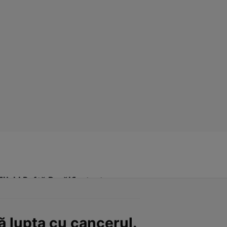
Click! Poftă Bună!
Contact
pă lupta cu cancerul.