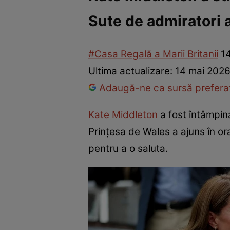
Sute de admiratori 
Război Ucraina-Rusia
Internațional
Fapt divers
Tehnolog
#Casa Regală a Marii Britanii
1
Ultima actualizare:
14 mai 2026
Adaugă-ne ca sursă preferat
Kate Middleton
a fost întâmpinat
Prințesa de Wales a ajuns în or
pentru a o saluta.