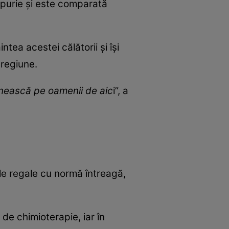
mpurie și este comparată
tea acestei călătorii și își
 regiune.
âlnească pe oamenii de aic
i”, a
ile regale cu normă întreagă,
 de chimioterapie, iar în