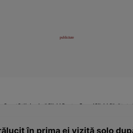
me
Sport
Stil de viață
Click! Pentru Femei
Click! Sănătate
ălucit în prima ei vizită solo du