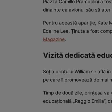
Piazza Camillo Prampolini a fost
dinainte ca avionul său să ater
Pentru această apariție, Kate 
Edeline Lee. Ținuta a fost comp
Magazine
.
Vizită dedicată educ
Soția prințului William se află 
pe care îl promovează de mai mu
Timp de două zile, prințesa va 
educațională „Reggio Emilia”, de