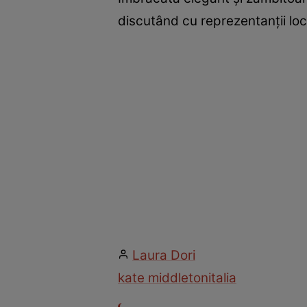
discutând cu reprezentanții loca
Laura Dori
kate middleton
italia