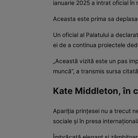
ianuarie 2025 a intrat oficial în 
Aceasta este prima sa deplasare 
Un oficial al Palatului a declar
ei de a continua proiectele dedi
„Această vizită este un pas im
muncă”, a transmis sursa citată
Kate Middleton, în ce
Apariția prințesei nu a trecut n
sociale și în presa internațional
Îmbrăcată elegant și zâmbitoare