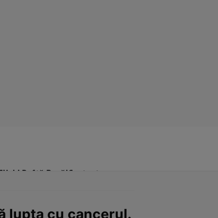
Click! Poftă Bună!
Contact
pă lupta cu cancerul.