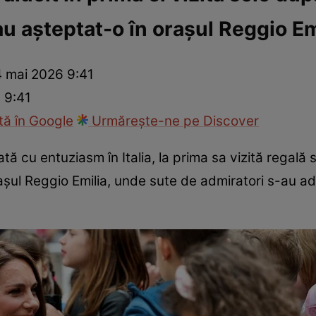
au așteptat-o în orașul Reggio Em
ie
Național
Sport
4 mai 2026 9:41
 9:41
ă în Google
Urmărește-ne pe Discover
ă cu entuziasm în Italia, la prima sa vizită regală so
așul Reggio Emilia, unde sute de admiratori s-au a