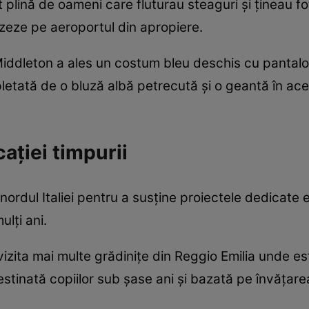
 plină de oameni care fluturau steaguri și țineau fo
izeze pe aeroportul din apropiere.
Middleton a ales un costum bleu deschis cu pantalo
letată de o bluză albă petrecută și o geantă în ace
ației timpurii
în nordul Italiei pentru a susține proiectele dedicate
lți ani.
vizita mai multe grădinițe din Reggio Emilia unde e
stinată copiilor sub șase ani și bazată pe învățarea