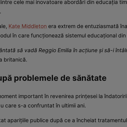
ntre cele mai inovatoare abordări din educația ti
.
ale,
Kate Middleton
era extrem de entuziasmată înain
odul în care funcționează sistemul educațional din
cântată să vadă Reggio Emilia în acțiune și să-i înt
a britanică.
upă problemele de sănătate
moment important în revenirea prințesei la îndatorir
care s-a confruntat în ultimii ani.
at aparițiile publice după ce a încheiat tratamentul