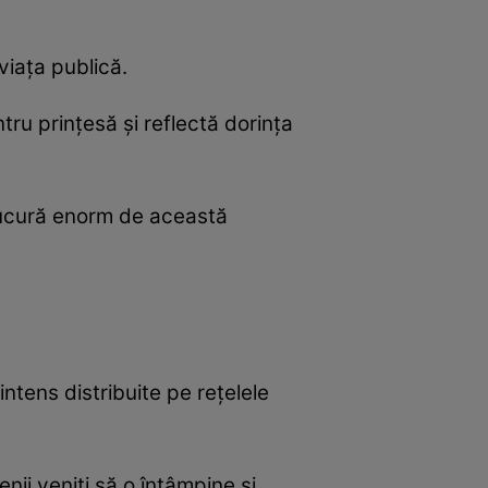
viața publică.
tru prințesă și reflectă dorința
 bucură enorm de această
ntens distribuite pe rețelele
ii veniți să o întâmpine și