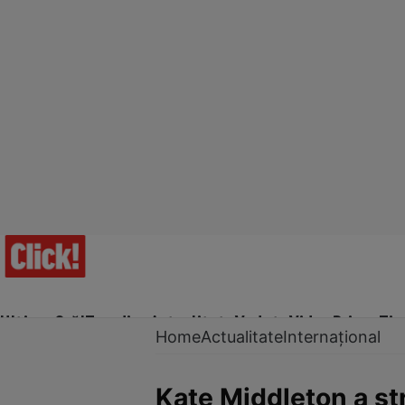
Ultima Oră!
Trending
Actualitate
Vedete
Video
Prime Ti
Home
Actualitate
Internațional
Kate Middleton a str