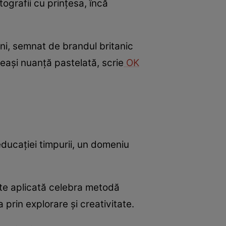
tografii cu prințesa, încă
ni, semnat de brandul britanic
eași nuanță pastelată, scrie
OK
 educației timpurii, un domeniu
ste aplicată celebra metodă
 prin explorare și creativitate.