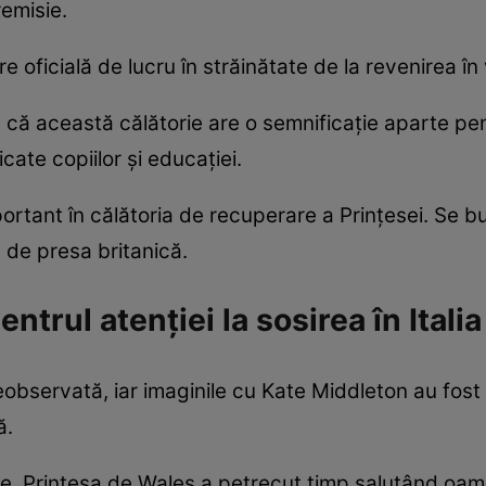
remisie.
oficială de lucru în străinătate de la revenirea în 
at că această călătorie are o semnificație aparte pen
cate copiilor și educației.
portant în călătoria de recuperare a Prințesei. Se
 de presa britanică.
ntrul atenției la sosirea în Italia
eobservată, iar imaginile cu Kate Middleton au fost i
ă.
, Prințesa de Wales a petrecut timp salutând oamen