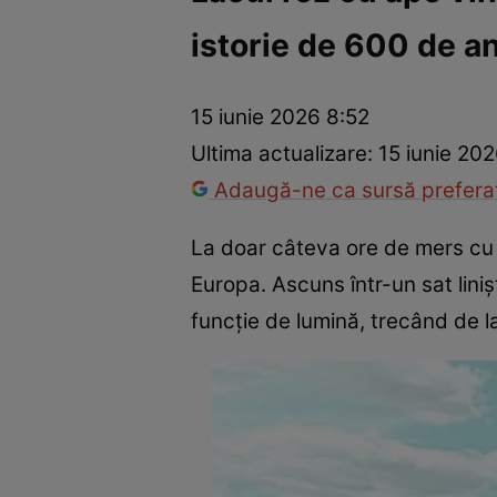
istorie de 600 de an
Război Ucraina-Rusia
Internațional
Fapt divers
Tehnolog
15 iunie 2026 8:52
Ultima actualizare:
15 iunie 20
Adaugă-ne ca sursă preferat
La doar câteva ore de mers cu 
Europa. Ascuns într-un sat linișt
funcție de lumină, trecând de la