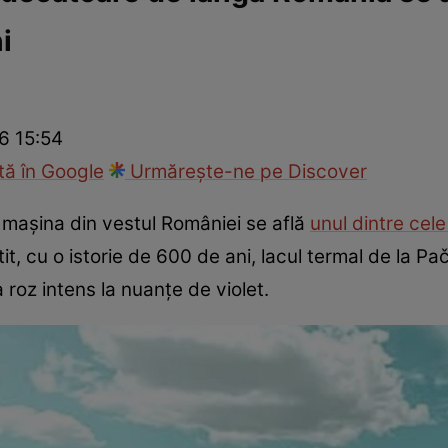
i
ie
Național
Sport
26 15:54
ă în Google
Urmărește-ne pe Discover
mașina din vestul României se află
unul dintre cele
it, cu o istorie de 600 de ani, lacul termal de la Pa
 roz intens la nuanțe de violet.