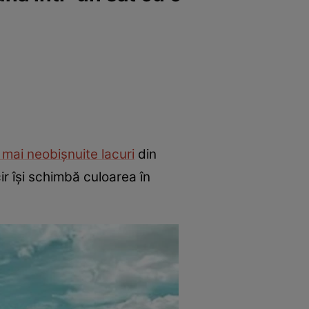
 mai neobișnuite lacuri
din
čir își schimbă culoarea în