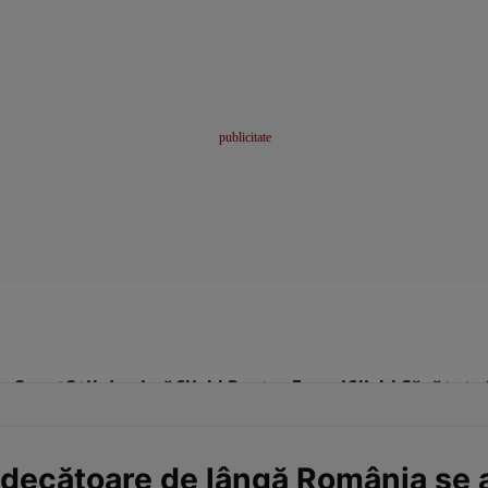
me
Sport
Stil de viață
Click! Pentru Femei
Click! Sănătate
ndecătoare de lângă România se af