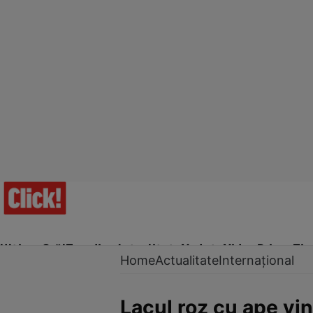
Ultima Oră!
Trending
Actualitate
Vedete
Video
Prime Ti
Home
Actualitate
Internațional
Lacul roz cu ape vi