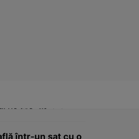
Click! Poftă Bună!
Contact
lă într-un sat cu o