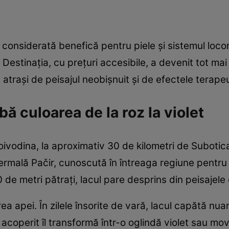
 considerată benefică pentru piele și sistemul loc
Destinația, cu prețuri accesibile, a devenit tot mai 
, atrași de peisajul neobișnuit și de efectele terapeu
bă culoarea de la roz la violet
Voivodina, la aproximativ 30 de kilometri de Subotic
ermală Pačir, cunoscută în întreaga regiune pentru 
e metri pătrați, lacul pare desprins din peisajele e
ea apei. În zilele însorite de vară, lacul capătă nuan
acoperit îl transformă într-o oglindă violet sau mov