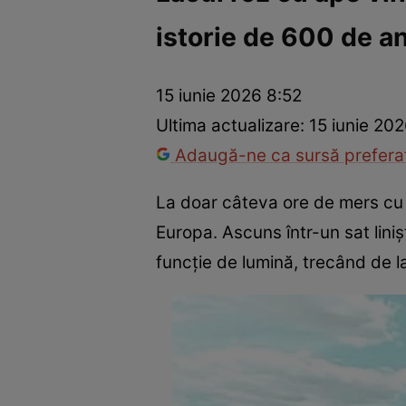
istorie de 600 de an
Război Ucraina-Rusia
Internațional
Fapt divers
Tehnolog
15 iunie 2026 8:52
Ultima actualizare:
15 iunie 20
Adaugă-ne ca sursă preferat
La doar câteva ore de mers cu 
Europa. Ascuns într-un sat linișt
funcție de lumină, trecând de la