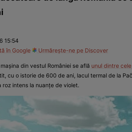
i
ie
Național
Sport
26 15:54
ă în Google
Urmărește-ne pe Discover
mașina din vestul României se află
unul dintre cele
it, cu o istorie de 600 de ani, lacul termal de la Pa
 roz intens la nuanțe de violet.