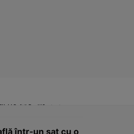
Click! Poftă Bună!
Contact
lă într-un sat cu o