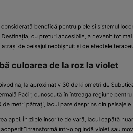
 considerată benefică pentru piele și sistemul loc
Destinația, cu prețuri accesibile, a devenit tot mai 
, atrași de peisajul neobișnuit și de efectele terapeu
bă culoarea de la roz la violet
Voivodina, la aproximativ 30 de kilometri de Subotic
ermală Pačir, cunoscută în întreaga regiune pentru 
e metri pătrați, lacul pare desprins din peisajele e
ea apei. În zilele însorite de vară, lacul capătă nuan
acoperit îl transformă într-o oglindă violet sau mov