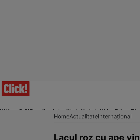
Ultima Oră!
Trending
Actualitate
Vedete
Video
Prime Ti
Home
Actualitate
Internațional
Lacul roz cu ape vi