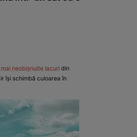
 mai neobișnuite lacuri
din
čir își schimbă culoarea în