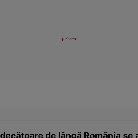
me
Sport
Stil de viață
Click! Pentru Femei
Click! Sănătate
ndecătoare de lângă România se af