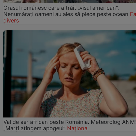
Orașul românesc care a trăit „visul american”.
Nenumărați oameni au ales să plece peste ocean
Fa
divers
Val de aer african peste România. Meteorolog ANM
„Marți atingem apogeul”
Național