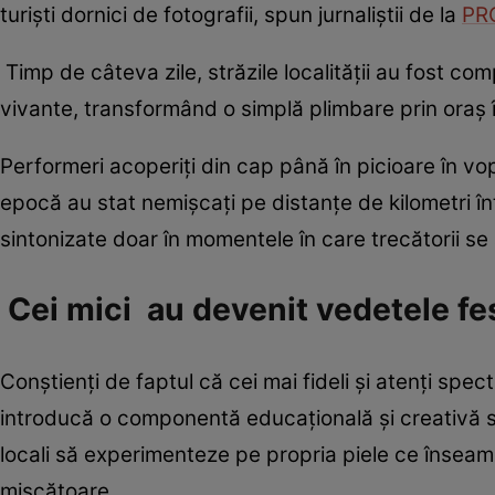
turiști dornici de fotografii, spun jurnaliștii de la
PR
Timp de câteva zile, străzile localității au fost com
vivante, transformând o simplă plimbare prin oraș î
Performeri acoperiți din cap până în picioare în vo
epocă au stat nemișcați pe distanțe de kilometri înt
sintonizate doar în momentele în care trecătorii s
Cei mici au devenit vedetele fes
Conștienți de faptul că cei mai fideli și atenți spect
introducă o componentă educațională și creativă s
locali să experimenteze pe propria piele ce înseamn
mișcătoare.