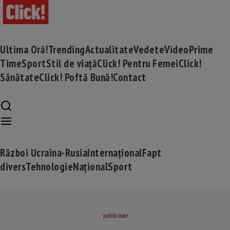
Ultima Oră!
Trending
Actualitate
Vedete
Video
Prime
Time
Sport
Stil de viață
Click! Pentru Femei
Click!
Sănătate
Click! Poftă Bună!
Contact
Război Ucraina-Rusia
Internațional
Fapt
divers
Tehnologie
Național
Sport