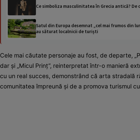
Ce simboliza masculinitatea în Grecia antică? De c
Satul din Europa desemnat „cel mai frumos din lum
au săturat localnicii de turiști
Cele mai căutate personaje au fost, de departe, „Pă
dar și „Micul Prinț”, reinterpretat într-o manieră e
cu un real succes, demonstrând că arta stradală 
comunitatea împreună și de a promova turismul cul