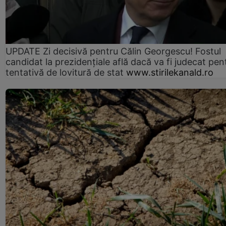
UPDATE Zi decisivă pentru Călin Georgescu! Fostul
candidat la prezidențiale află dacă va fi judecat pen
tentativă de lovitură de stat
www.stirilekanald.ro