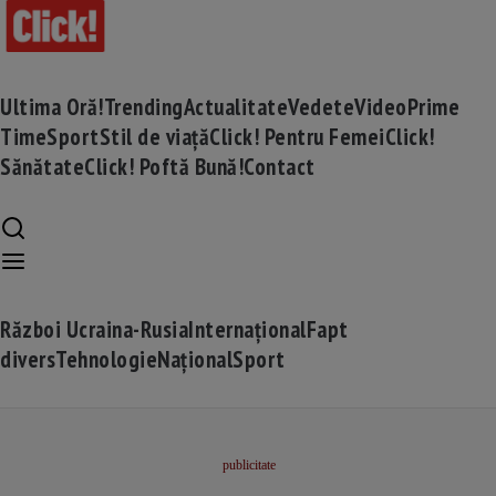
Ultima Oră!
Trending
Actualitate
Vedete
Video
Prime
Time
Sport
Stil de viață
Click! Pentru Femei
Click!
Sănătate
Click! Poftă Bună!
Contact
Război Ucraina-Rusia
Internațional
Fapt
divers
Tehnologie
Național
Sport