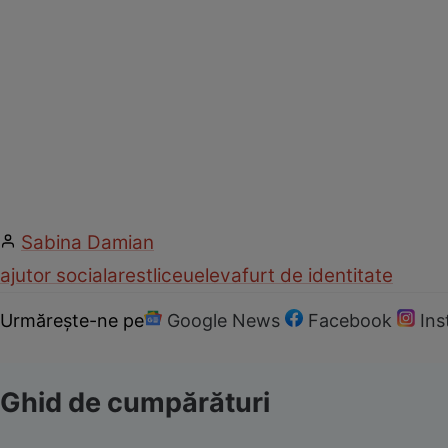
Sabina Damian
ajutor social
arest
liceu
eleva
furt de identitate
Urmărește-ne pe
Google News
Facebook
In
Ghid de cumpărături