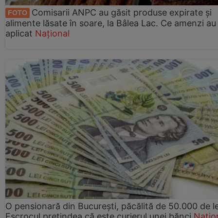
Comisarii ANPC au găsit produse expirate și
FOTO
alimente lăsate în soare, la Bâlea Lac. Ce amenzi au
aplicat
Național
O pensionară din București, păcălită de 50.000 de le
Escrocul pretindea că este curierul unei bănci
Națio