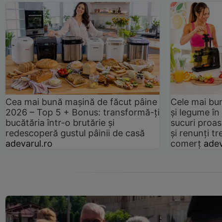
Cea mai bună mașină de făcut pâine
Cele mai bu
2026 – Top 5 + Bonus: transformă-ți
și legume în
bucătăria într-o brutărie și
sucuri proas
redescoperă gustul pâinii de casă
și renunți tr
adevarul.ro
comerț
adev