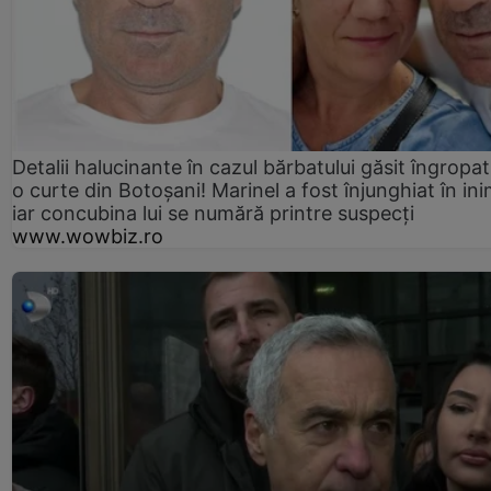
Detalii halucinante în cazul bărbatului găsit îngropat
o curte din Botoșani! Marinel a fost înjunghiat în ini
iar concubina lui se numără printre suspecți
www.wowbiz.ro