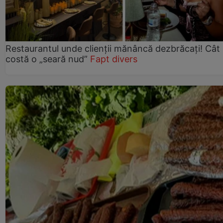
Restaurantul unde clienții mănâncă dezbrăcați! Cât
costă o „seară nud”
Fapt divers