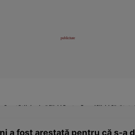
me
Sport
Stil de viață
Click! Pentru Femei
Click! Sănătate
i a fost arestată pentru că s-a 