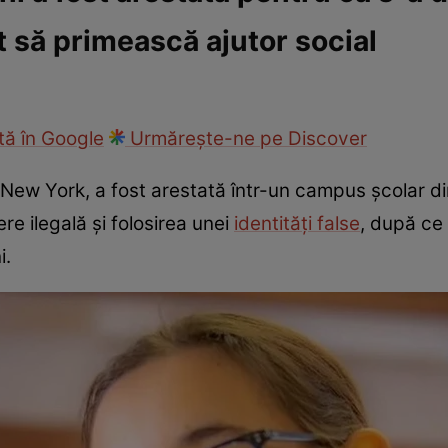
t să primească ajutor social
ie
Național
Sport
ă în Google
Urmărește-ne pe Discover
 New York, a fost arestată într-un campus școlar d
re ilegală și folosirea unei
identități false
, după ce 
i.