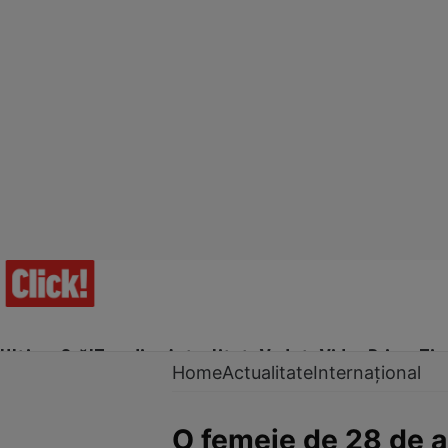
Ultima Oră!
Trending
Actualitate
Vedete
Video
Prime Ti
Home
Actualitate
Internațional
O femeie de 28 de an