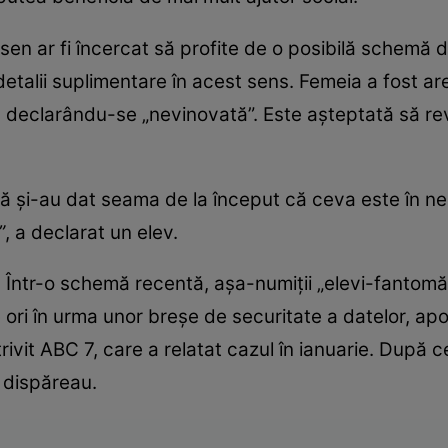
sen ar fi încercat să profite de o posibilă schemă d
detalii suplimentare în acest sens. Femeia a fost ares
, declarându-se „nevinovată”. Este așteptată să rev
 că și-au dat seama de la început că ceva este în n
”
, a declarat un elev.
 Într-o schemă recentă, așa-numiții „elevi-fantomă”
e ori în urma unor breșe de securitate a datelor, apoi
rivit ABC 7, care a relatat cazul în ianuarie. După c
a dispăreau.