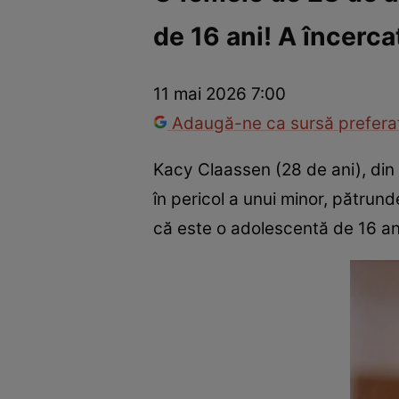
de 16 ani! A încerca
Război Ucraina-Rusia
Internațional
Fapt divers
Tehnolog
11 mai 2026 7:00
Adaugă-ne ca sursă preferat
Kacy Claassen (28 de ani), din
în pericol a unui minor, pătrunde
că este o adolescentă de 16 an