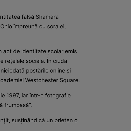
ntitatea falsă Shamara
Ohio împreună cu sora ei,
n act de identitate școlar emis
e rețelele sociale. În ciuda
niciodată postările online și
a Academiei Westchester Square.
e 1997, iar într-o fotografie
că frumoasă”.
nțit, susținând că un prieten o