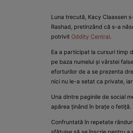
Luna trecută, Kacy Claassen s
Rashad, pretinzând că s-a născ
potrivit
Oddity Central
.
Ea a participat la cursuri timp 
pe baza numelui și vârstei false.
eforturilor de a se prezenta dre
nici nu le-a setat ca private, 
Una dintre paginile de social me
apărea ținând în brațe o fetiță.
Confruntată în repetate rânduri 
sfătuise să se înscrie pentru a 