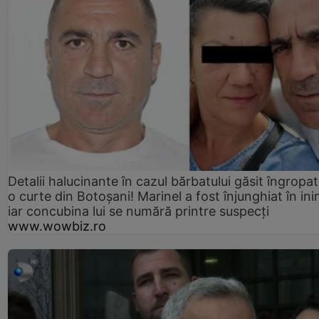
Detalii halucinante în cazul bărbatului găsit îngropat
o curte din Botoșani! Marinel a fost înjunghiat în ini
iar concubina lui se numără printre suspecți
www.wowbiz.ro