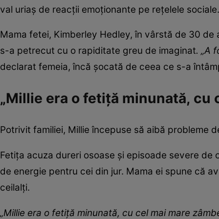
val uriaș de reacții emoționante pe rețelele sociale
Mama fetei, Kimberley Hedley, în vârstă de 30 de a
s-a petrecut cu o rapiditate greu de imaginat
. „A 
declarat femeia, încă șocată de ceea ce s-a întâmpl
„Millie era o fetiță minunată, c
Potrivit familiei, Millie începuse să aibă probleme
Fetița acuza dureri osoase și episoade severe de o
de energie pentru cei din jur. Mama ei spune că av
ceilalți.
„Millie era o fetiță minunată, cu cel mai mare zâmbe