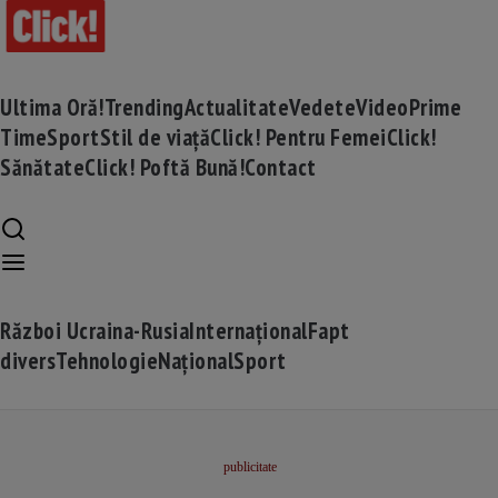
Ultima Oră!
Trending
Actualitate
Vedete
Video
Prime
Time
Sport
Stil de viață
Click! Pentru Femei
Click!
Sănătate
Click! Poftă Bună!
Contact
Război Ucraina-Rusia
Internațional
Fapt
divers
Tehnologie
Național
Sport