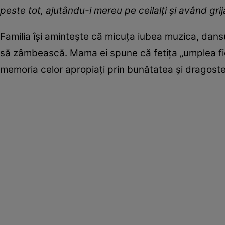
peste tot, ajutându-i mereu pe ceilalți și având grijă 
Familia își amintește că micuța iubea muzica, dansul
să zâmbească. Mama ei spune că fetița „umplea fie
memoria celor apropiați prin bunătatea și dragoste