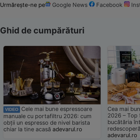
Urmărește-ne pe
Google News
Facebook
In
Ghid de cumpărături
Cele mai bune espressoare
Cea mai bun
VIDEO
2026 – Top 
manuale cu portafiltru 2026: cum
bucătăria înt
obții un espresso de nivel barista
redescoperă 
chiar la tine acasă
adevarul.ro
adevarul.ro