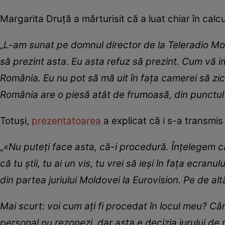
Margarita Druță a mărturisit că a luat chiar în calcu
„
L-am sunat pe domnul director de la Teleradio Mol
să prezint asta. Eu asta refuz să prezint. Cum vă
România. Eu nu pot să mă uit în fața camerei să zi
România are o piesă atât de frumoasă, din punctu
Totuși,
prezentatoarea
a explicat că i s-a transmi
„
«Nu puteți face asta, că-i procedură. Înțelegem că n
că tu știi, tu ai un vis, tu vrei să ieși în fața ecran
din partea juriului Moldovei la Eurovision. Pe de alt
Mai scurt: voi cum ați fi procedat în locul meu? Cân
personal nu rezonezi, dar asta e decizia jurului de r