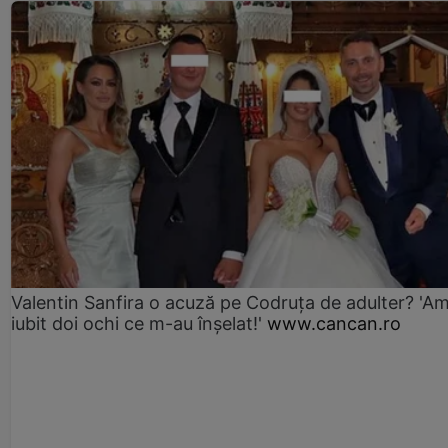
Valentin Sanfira o acuză pe Codruța de adulter? 'A
iubit doi ochi ce m-au înșelat!'
www.cancan.ro