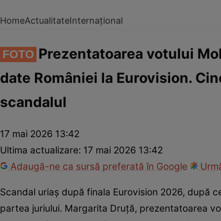
Home
Actualitate
Internațional
Prezentatoarea votului Mol
FOTO
date României la Eurovision. Cine
scandalul
17 mai 2026 13:42
Ultima actualizare:
17 mai 2026 13:42
Adaugă-ne ca sursă preferată în Google
Urmă
Scandal uriaș după finala Eurovision 2026, după 
partea juriului. Margarita Druță, prezentatoarea v