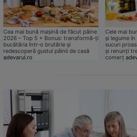
Cea mai bună mașină de făcut pâine
Cele mai bu
2026 – Top 5 + Bonus: transformă-ți
și legume în
bucătăria într-o brutărie și
sucuri proas
redescoperă gustul pâinii de casă
și renunți tr
adevarul.ro
comerț
adev