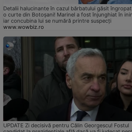
Detalii halucinante în cazul bărbatului găsit îngropat
o curte din Botoșani! Marinel a fost înjunghiat în ini
iar concubina lui se numără printre suspecți
www.wowbiz.ro
UPDATE Zi decisivă pentru Călin Georgescu! Fostul
candidat la prezidențiale află dacă va fi judecat pen