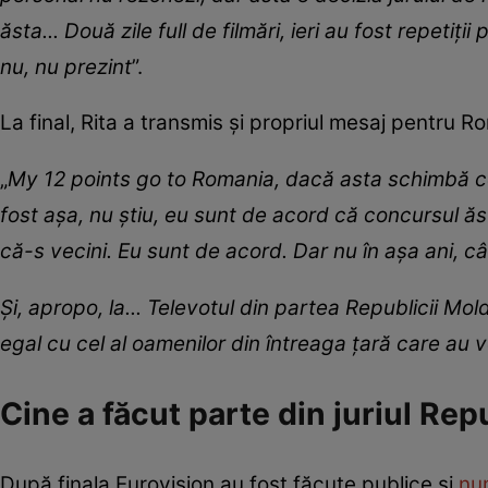
ăsta... Două zile full de filmări, ieri au fost repetiți
nu, nu prezint
”.
La final, Rita a transmis și propriul mesaj pentru R
„
My 12 points go to Romania, dacă asta schimbă ceva
fost așa, nu știu, eu sunt de acord că concursul ăsta
că-s vecini. Eu sunt de acord. Dar nu în așa ani, c
Și, apropo, la... Televotul din partea Republicii Mol
egal cu cel al oamenilor din întreaga țară care au vo
Cine a făcut parte din juriul Rep
După finala Eurovision au fost făcute publice și
nu