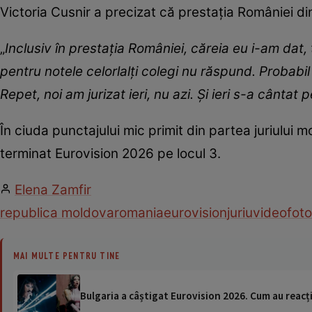
Victoria Cusnir a precizat că prestația României din r
„
Inclusiv în prestația României, căreia eu i-am dat, 
pentru notele celorlalți colegi nu răspund. Probabi
Repet, noi am jurizat ieri, nu azi. Și ieri s-a cântat 
În ciuda punctajului mic primit din partea juriului
terminat Eurovision 2026 pe locul 3.
Elena Zamfir
republica moldova
romania
eurovision
juriu
video
foto
MAI MULTE PENTRU TINE
Bulgaria a câștigat Eurovision 2026. Cum au reacți