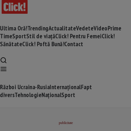
Ultima Oră!
Trending
Actualitate
Vedete
Video
Prime
Time
Sport
Stil de viață
Click! Pentru Femei
Click!
Sănătate
Click! Poftă Bună!
Contact
Război Ucraina-Rusia
Internațional
Fapt
divers
Tehnologie
Național
Sport